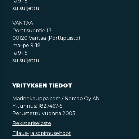
la 9-15
su suljettu
VANTAA
Porttisuontie 13
00120 Vantaa (Porttipuisto)
ma–pe 9-18
la 9-15
su suljettu
YRITYKSEN TIEDOT
Marinekauppa.com / Norcap Oy Ab
Y-tunnus: 1827467-5
Perustettu vuonna 2003
Rekisteriseloste
Tilaus- ja sopimusehdot