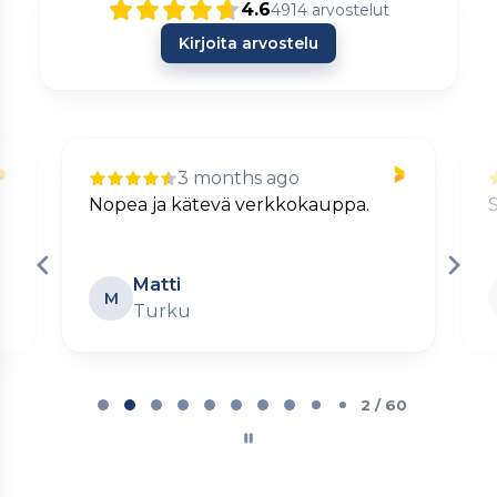
4.6
4914
arvostelut
Kirjoita arvostelu
3 months ago
Nopea ja kätevä verkkokauppa.
S
Matti
M
Turku
Page
2
2 / 60
of
60