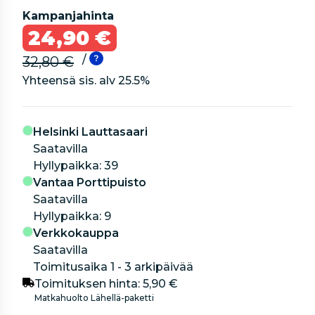
Kampanjahinta
24,90 €
/
32,80 €
Yhteensä sis. alv
25.5
%
Helsinki Lauttasaari
Saatavilla
hyllypaikka: 39
Vantaa Porttipuisto
Saatavilla
hyllypaikka: 9
Verkkokauppa
Saatavilla
Toimitusaika 1 - 3 arkipäivää
Toimituksen hinta:
5,90 €
Matkahuolto Lähellä-paketti