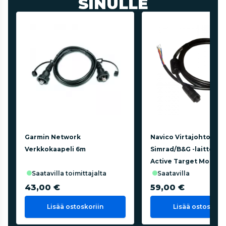
SINULLE
Garmin Network
Navico Virtajohto
Verkkokaapeli 6m
Simrad/B&G -laitteisiin
Active Target Modulii
saatavilla toimittajalta
saatavilla
43,00 €
59,00 €
Lisää ostoskoriin
Lisää ostoskorii