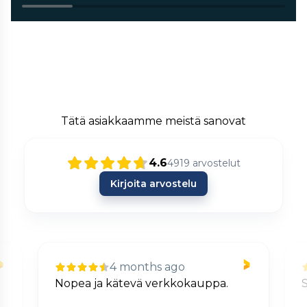
Tätä asiakkaamme meistä sanovat
4.6
4919
arvostelut
Kirjoita arvostelu
4 months ago
Nopea ja kätevä verkkokauppa.
S