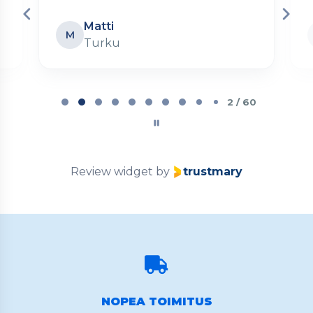
Matti
M
Turku
Page
2
2 / 60
of
60
Review widget
by
trustmary
NOPEA TOIMITUS