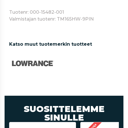
Tuotenr: 000-15482-001
Valmistajan tuotenr: TM165HW-9PIN
Katso muut tuotemerkin tuotteet
SUOSITTELEMME
SINULLE