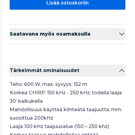
Lisää ostoskoriin
Saatavana myös osamaksulla
Tärkeimmät ominaisuudet
Teho: 600 W, max. syvyys: 152 m
Korkea CHIRP: 150 kHz - 250 kHz, todella laaja
30’ kaikukeila
Mahdollisuus käyttää kiinteätä taajuutta, mm.
suosittua 200kHz
Laaja 100 kHz taajuusalue (150 – 250 khz)
Korkea taajuus mahdollistaa entistä