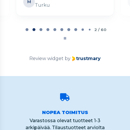
M
Turku
Page
2
2 / 60
of
60
Review widget
by
trustmary
NOPEA TOIMITUS
Varastossa olevat tuotteet 1-3
arkipäivää. Tilaustuotteet arviolta