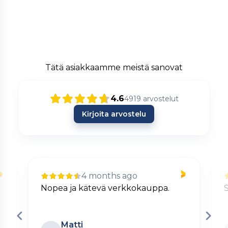
Tätä asiakkaamme meistä sanovat
4.6
4919
arvostelut
Kirjoita arvostelu
4 months ago
Nopea ja kätevä verkkokauppa.
S
Matti