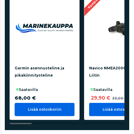
Kampanja
Garmin asennusteline ja
Navico NMEA2000 ver
pikakiinnitysteline
Liitin
saatavilla
saatavilla
68,00 €
29,90 €
33,00 €
Lisää ostoskoriin
Lisää ostoskorii