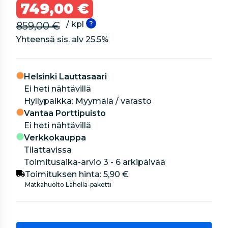
749,00 €
/ kpl
859,00 €
Yhteensä sis. alv
25.5
%
Helsinki Lauttasaari
Ei heti nähtävillä
hyllypaikka: Myymälä / varasto
Vantaa Porttipuisto
Ei heti nähtävillä
Verkkokauppa
Tilattavissa
Toimitusaika-arvio 3 - 6 arkipäivää
Toimituksen hinta:
5,90 €
Matkahuolto Lähellä-paketti