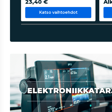
23,40 €
Al
Katso vaihtoehdot
ELEKTRONIIKKATAR