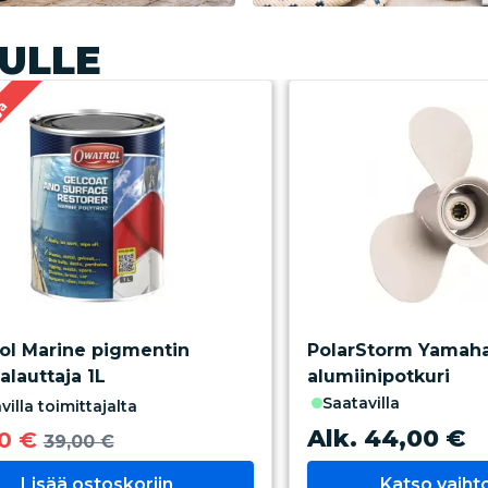
ULLE
ja
ol Marine pigmentin
PolarStorm Yamah
alauttaja 1L
alumiinipotkuri
saatavilla
avilla toimittajalta
Alk. 44,00 €
0 €
39,00 €
Lisää ostoskoriin
Katso vaih