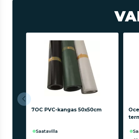
VA
7OC PVC-kangas 50x50cm
Oce
ter
saatavilla
s