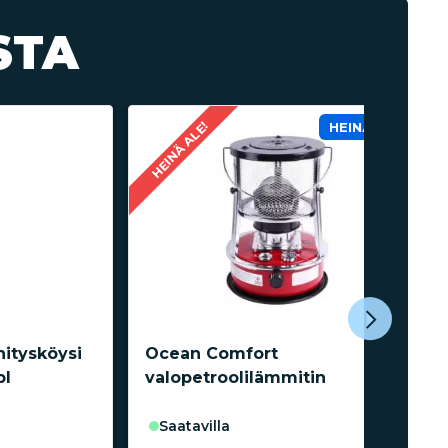
STA
HEINÄ ALE!
HEINÄ ALE!
itysköysi
Ocean Comfort
pl
valopetroolilämmitin
saatavilla