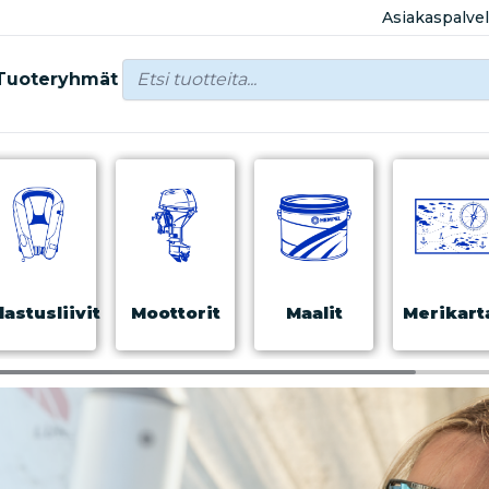
Asiakaspalve
Tuoteryhmät
lastusliivit
Moottorit
Maalit
Merikart