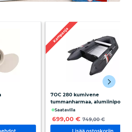
Kampanja
a
7OC 280 kumivene
tummanharmaa, alumiinipohjall
saatavilla
699,00 €
749,00 €
toehdot
Lisää ostoskoriin