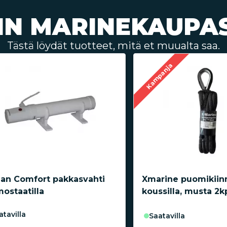
IN MARINEKAUPA
Tästä löydät tuotteet, mitä et muualta saa.
Kampanja
an Comfort pakkasvahti
Xmarine puomikiinn
mostaatilla
koussilla, musta 2k
aatavilla
saatavilla