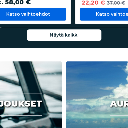
k. 58,00 €
22,20 €
37,00 €
Katso vaihtoehdot
Katso vaihto
Näytä kaikki
JOUKSET
AU