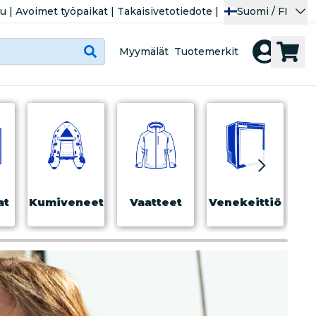
lu
|
Avoimet työpaikat
|
Takaisivetotiedote
|
Suomi / FI
Myymälät
Tuotemerkit
at
Kumiveneet
Vaatteet
Venekeittiö
Tur