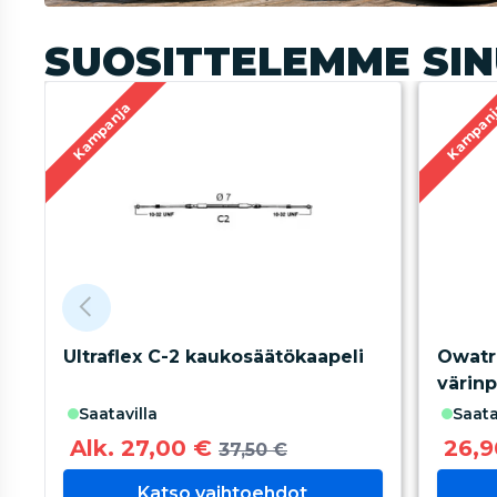
SUOSITTELEMME SIN
Kampanja
Kampan
Ultraflex C-2 kaukosäätökaapeli
Owatr
värinp
saatavilla
saat
Alk. 27,00 €
26,9
37,50 €
Katso vaihtoehdot