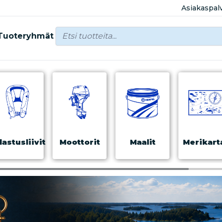
Asiakaspal
Tuoteryhmät
lastusliivit
Moottorit
Maalit
Merikart