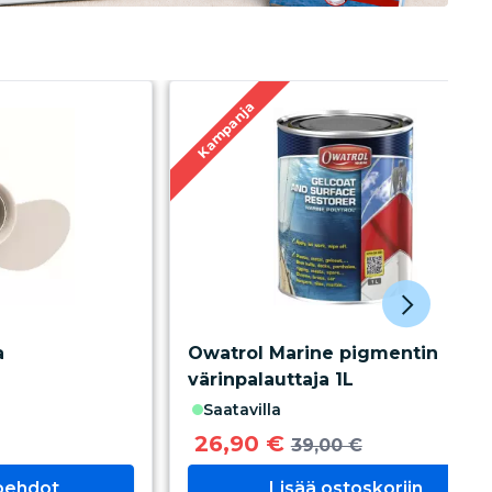
Kampanja
a
Owatrol Marine pigmentin
värinpalauttaja 1L
saatavilla
26,90 €
39,00 €
toehdot
Lisää ostoskoriin