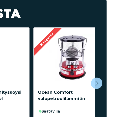
STA
Kampanja
itysköysi
Ocean Comfort
pl
valopetroolilämmitin
saatavilla