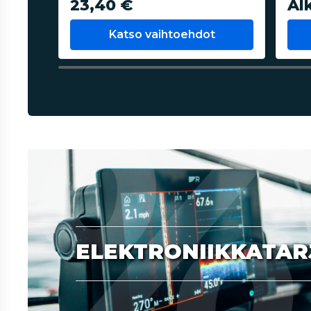
23,40 €
Al
Katso vaihtoehdot
ELEKTRONIIKKATAR