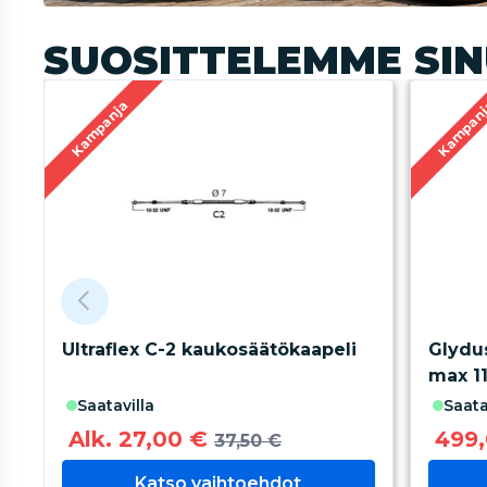
SUOSITTELEMME SIN
Kampanja
Kampan
Ultraflex C-2 kaukosäätökaapeli
Glydus
max 1
saatavilla
saata
Alk. 27,00 €
499
37,50 €
Katso vaihtoehdot