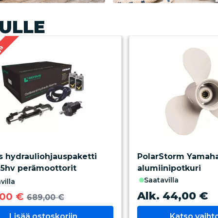
ULLE
ja
 hydrauliohjauspaketti
PolarStorm Yamah
15hv perämoottorit
alumiinipotkuri
saatavilla
villa
Alk. 44,00 €
,00 €
689,00 €
Lisää ostoskoriin
Katso vaih