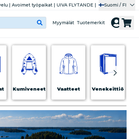
velu
|
Avoimet työpaikat
|
UIVA FLYTANDE
|
Suomi / FI
Myymälät
Tuotemerkit
at
Kumiveneet
Vaatteet
Venekeittiö
Tur