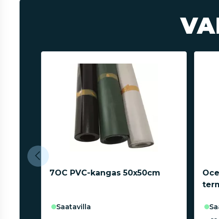
VA
7OC PVC-kangas 50x50cm
Oce
ter
saatavilla
s