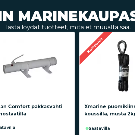
IN MARINEKAUPA
Tästä löydät tuotteet, mitä et muualta saa.
Kampanja
an Comfort pakkasvahti
Xmarine puomikiinn
mostaatilla
koussilla, musta 2k
aatavilla
saatavilla