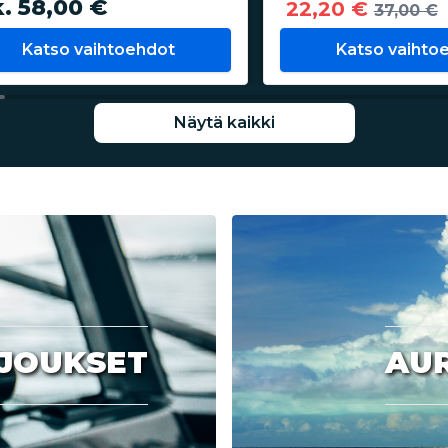
k. 58,00 €
22,20 €
37,00 €
Katso vaihtoehdot
Katso vaihto
Näytä kaikki
JOUKSET
AU