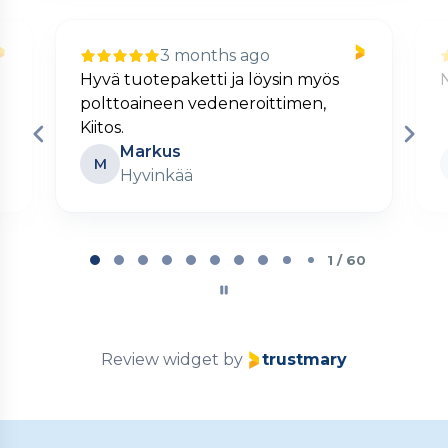
3 months ago
Hyvä tuotepaketti ja löysin myös
polttoaineen vedeneroittimen,
Kiitos.
Markus
M
Hyvinkää
Page
1
1 / 60
of
60
Review widget
by
trustmary