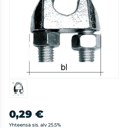
0,29 €
Yhteensä sis. alv
25.5
%