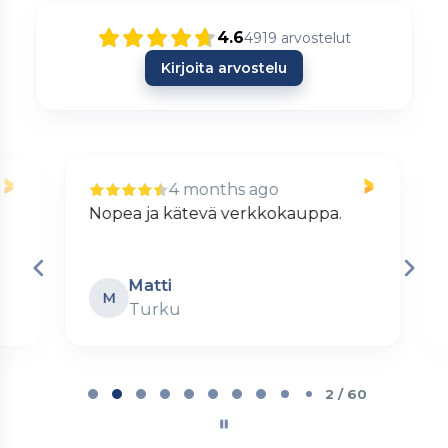
4.6
4919
arvostelut
Kirjoita arvostelu
4 months ago
Nopea ja kätevä verkkokauppa.
S
Matti
M
Turku
Page
2
2 / 60
of
60