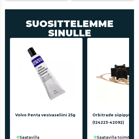
SUOSITTELEMME
SINULLE
Volvo Penta vesivaseliini 25g
Orbitrade siipipyörä 
(124223-42092)
saatavilla
saatavilla toimittaja