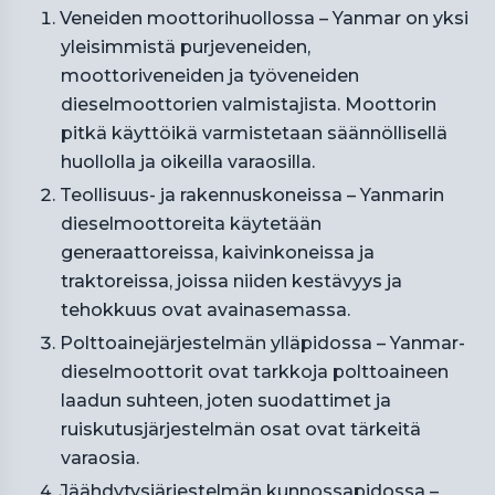
Veneiden moottorihuollossa – Yanmar on yksi
yleisimmistä purjeveneiden,
moottoriveneiden ja työveneiden
dieselmoottorien valmistajista. Moottorin
pitkä käyttöikä varmistetaan säännöllisellä
huollolla ja oikeilla varaosilla.
Teollisuus- ja rakennuskoneissa – Yanmarin
dieselmoottoreita käytetään
generaattoreissa, kaivinkoneissa ja
traktoreissa, joissa niiden kestävyys ja
tehokkuus ovat avainasemassa.
Polttoainejärjestelmän ylläpidossa – Yanmar-
dieselmoottorit ovat tarkkoja polttoaineen
laadun suhteen, joten suodattimet ja
ruiskutusjärjestelmän osat ovat tärkeitä
varaosia.
Jäähdytysjärjestelmän kunnossapidossa –