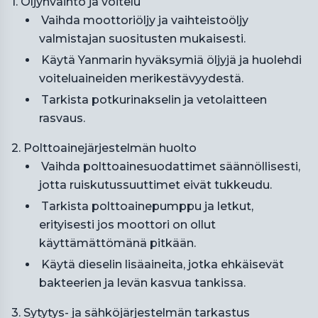
1. Öljynvaihto ja voitelu
Vaihda moottoriöljy ja vaihteistoöljy
valmistajan suositusten mukaisesti.
Käytä Yanmarin hyväksymiä öljyjä ja huolehdi
voiteluaineiden merikestävyydestä.
Tarkista potkurinakselin ja vetolaitteen
rasvaus.
2. Polttoainejärjestelmän huolto
Vaihda polttoainesuodattimet säännöllisesti,
jotta ruiskutussuuttimet eivät tukkeudu.
Tarkista polttoainepumppu ja letkut,
erityisesti jos moottori on ollut
käyttämättömänä pitkään.
Käytä dieselin lisäaineita, jotka ehkäisevät
bakteerien ja levän kasvua tankissa.
3. Sytytys- ja sähköjärjestelmän tarkastus