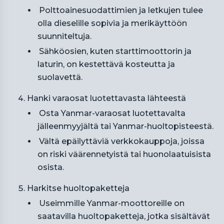
Polttoainesuodattimien ja letkujen tulee
olla dieselille sopivia ja merikäyttöön
suunniteltuja.
Sähköosien, kuten starttimoottorin ja
laturin, on kestettävä kosteutta ja
suolavettä.
Hanki varaosat luotettavasta lähteestä
Osta Yanmar-varaosat luotettavalta
jälleenmyyjältä tai Yanmar-huoltopisteestä.
Vältä epäilyttäviä verkkokauppoja, joissa
on riski väärennetyistä tai huonolaatuisista
osista.
Harkitse huoltopaketteja
Useimmille Yanmar-moottoreille on
saatavilla huoltopaketteja, jotka sisältävät