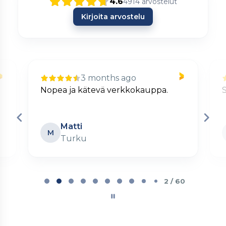
4.6
4914
arvostelut
Kirjoita arvostelu
3 months ago
Nopea ja kätevä verkkokauppa.
S
Matti
M
Turku
Page
2
2 / 60
of
60