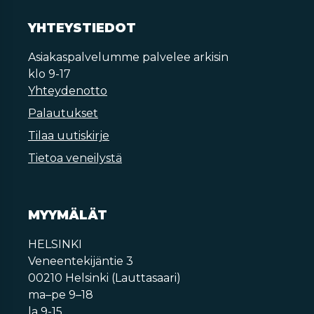
YHTEYSTIEDOT
Asiakaspalvelumme palvelee arkisin
klo 9-17
Yhteydenotto
Palautukset
Tilaa uutiskirje
Tietoa veneilystä
MYYMÄLÄT
HELSINKI
Veneentekijäntie 3
00210 Helsinki (Lauttasaari)
ma–pe 9–18
la 9-15