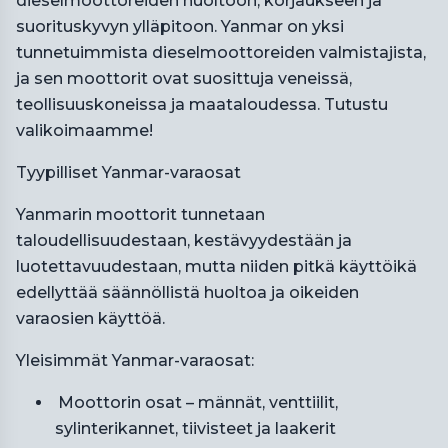
dieselmoottoreiden huoltoon, korjaukseen ja
suorituskyvyn ylläpitoon. Yanmar on yksi
tunnetuimmista dieselmoottoreiden valmistajista,
ja sen moottorit ovat suosittuja veneissä,
teollisuuskoneissa ja maataloudessa. Tutustu
valikoimaamme!
Tyypilliset Yanmar-varaosat
Yanmarin moottorit tunnetaan
taloudellisuudestaan, kestävyydestään ja
luotettavuudestaan, mutta niiden pitkä käyttöikä
edellyttää säännöllistä huoltoa ja oikeiden
varaosien käyttöä.
Yleisimmät Yanmar-varaosat:
Moottorin osat – männät, venttiilit,
sylinterikannet, tiivisteet ja laakerit