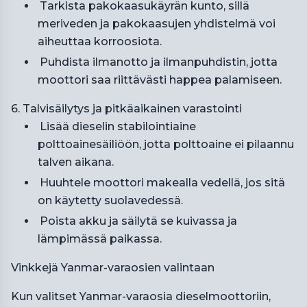
Tarkista pakokaasukäyrän kunto, sillä
meriveden ja pakokaasujen yhdistelmä voi
aiheuttaa korroosiota.
Puhdista ilmanotto ja ilmanpuhdistin, jotta
moottori saa riittävästi happea palamiseen.
6. Talvisäilytys ja pitkäaikainen varastointi
Lisää dieselin stabilointiaine
polttoainesäiliöön, jotta polttoaine ei pilaannu
talven aikana.
Huuhtele moottori makealla vedellä, jos sitä
on käytetty suolavedessä.
Poista akku ja säilytä se kuivassa ja
lämpimässä paikassa.
Vinkkejä Yanmar-varaosien valintaan
Kun valitset Yanmar-varaosia dieselmoottoriin,