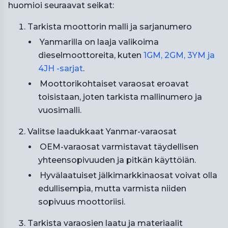
huomioi seuraavat seikat:
Tarkista moottorin malli ja sarjanumero
Yanmarilla on laaja valikoima
dieselmoottoreita, kuten
1GM, 2GM, 3YM ja
4JH -sarjat
.
Moottorikohtaiset varaosat eroavat
toisistaan, joten tarkista mallinumero ja
vuosimalli.
Valitse laadukkaat Yanmar-varaosat
OEM-varaosat varmistavat täydellisen
yhteensopivuuden ja pitkän käyttöiän.
Hyvälaatuiset jälkimarkkinaosat voivat olla
edullisempia, mutta varmista niiden
sopivuus moottoriisi.
Tarkista varaosien laatu ja materiaalit