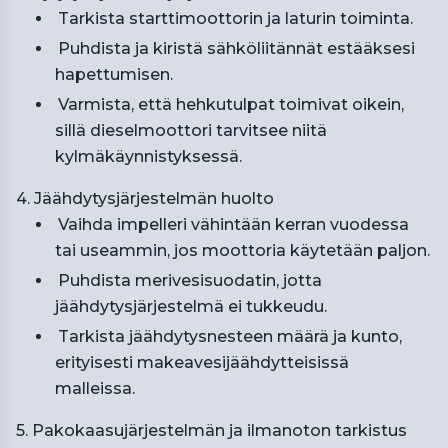
Tarkista starttimoottorin ja laturin toiminta.
Puhdista ja kiristä sähköliitännät estääksesi
hapettumisen.
Varmista, että hehkutulpat toimivat oikein,
sillä dieselmoottori tarvitsee niitä
kylmäkäynnistyksessä.
4. Jäähdytysjärjestelmän huolto
Vaihda impelleri vähintään kerran vuodessa
tai useammin, jos moottoria käytetään paljon.
Puhdista merivesisuodatin, jotta
jäähdytysjärjestelmä ei tukkeudu.
Tarkista jäähdytysnesteen määrä ja kunto,
erityisesti makeavesijäähdytteisissä
malleissa.
5. Pakokaasujärjestelmän ja ilmanoton tarkistus