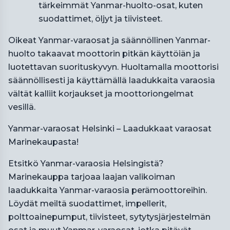
tärkeimmät Yanmar-huolto-osat, kuten
suodattimet, öljyt ja tiivisteet.
Oikeat Yanmar-varaosat ja säännöllinen Yanmar-
huolto takaavat moottorin pitkän käyttöiän ja
luotettavan suorituskyvyn. Huoltamalla moottorisi
säännöllisesti ja käyttämällä laadukkaita varaosia
vältät kalliit korjaukset ja moottoriongelmat
vesillä.
Yanmar-varaosat Helsinki – Laadukkaat varaosat
Marinekaupasta!
Etsitkö Yanmar-varaosia Helsingistä?
Marinekauppa tarjoaa laajan valikoiman
laadukkaita Yanmar-varaosia perämoottoreihin.
Löydät meiltä suodattimet, impellerit,
polttoainepumput, tiivisteet, sytytysjärjestelmän