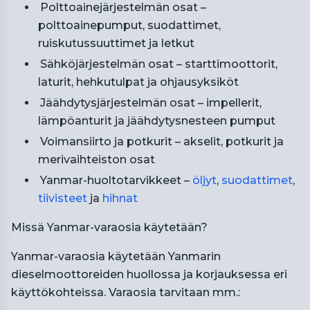
Polttoainejärjestelmän osat –
polttoainepumput, suodattimet,
ruiskutussuuttimet ja letkut
Sähköjärjestelmän osat – starttimoottorit,
laturit, hehkutulpat ja ohjausyksiköt
Jäähdytysjärjestelmän osat – impellerit,
lämpöanturit ja jäähdytysnesteen pumput
Voimansiirto ja potkurit – akselit, potkurit ja
merivaihteiston osat
Yanmar-huoltotarvikkeet –
öljyt
,
suodattimet
,
tiivisteet
ja
hihnat
Missä Yanmar-varaosia käytetään?
Yanmar-varaosia käytetään Yanmarin
dieselmoottoreiden huollossa ja korjauksessa eri
käyttökohteissa. Varaosia tarvitaan mm.: