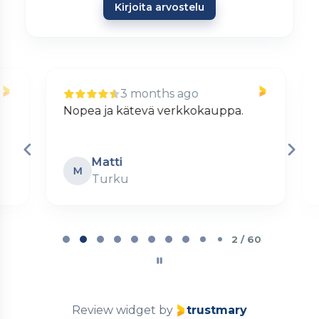
Kirjoita arvostelu
3 months ago
Nopea ja kätevä verkkokauppa.
S
Matti
M
Turku
Page
2
2 / 60
of
60
Review widget
by
trustmary