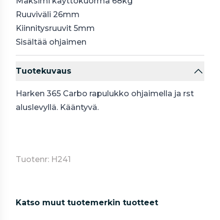
Maksimi käyttökuorma 68kg
Ruuviväli 26mm
Kiinnitysruuvit 5mm
Sisältää ohjaimen
Tuotekuvaus
Harken 365 Carbo rapulukko ohjaimella ja rst
aluslevyllä. Kääntyvä.
Tuotenr: H241
Katso muut tuotemerkin tuotteet