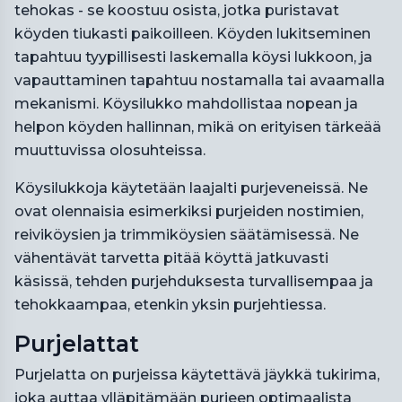
tehokas - se koostuu osista, jotka puristavat
köyden tiukasti paikoilleen. Köyden lukitseminen
tapahtuu tyypillisesti laskemalla köysi lukkoon, ja
vapauttaminen tapahtuu nostamalla tai avaamalla
mekanismi. Köysilukko mahdollistaa nopean ja
helpon köyden hallinnan, mikä on erityisen tärkeää
muuttuvissa olosuhteissa.
Köysilukkoja käytetään laajalti purjeveneissä. Ne
ovat olennaisia esimerkiksi purjeiden nostimien,
reiviköysien ja trimmiköysien säätämisessä. Ne
vähentävät tarvetta pitää köyttä jatkuvasti
käsissä, tehden purjehduksesta turvallisempaa ja
tehokkaampaa, etenkin yksin purjehtiessa.
Purjelattat
Purjelatta on purjeissa käytettävä jäykkä tukirima,
joka auttaa ylläpitämään purjeen optimaalista