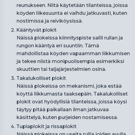
reunukseen. Niitä käytetään tilanteissa, joissa
köyden liikesuunta ei vaihdu jatkuvasti, kuten
nostimissa ja reiviköysissä.
Kääntyvät plokit
Näissä plokeissa kiinnityspiste sallii rullan ja
rungon kääntyä eri suuntiin. Tämä
mahdollistaa köyden vapaamman liikkumisen
ja tekee niistä monipuolisempia esimerkiksi
skuuttien tai taljajärjestelmien osina.
Takalukolliset plokit
Näissä plokeissa on mekanismi, joka estää
köyttä liikkumasta taaksepäin. Takalukolliset
plokit ovat hyödyllisiä tilanteissa, joissa köysi
täytyy pitää paikallaan ilman jatkuvaa
käsittelyä, kuten purjeiden nostamisessa.
Tuplaplokit ja rissaplokit
Näissä plokeissa on useita rullia joiden avulla