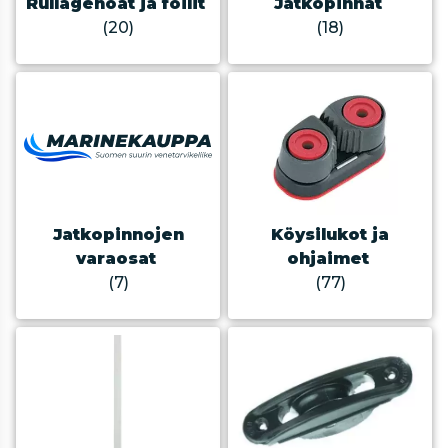
Rullagenoat ja foilit
Jatkopinnat
(20)
(18)
Jatkopinnojen
Köysilukot ja
varaosat
ohjaimet
(7)
(77)