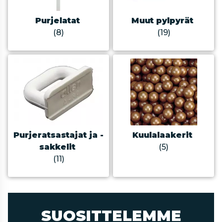
Purjelatat
Muut pylpyrät
(8)
(19)
Purjeratsastajat ja -
Kuulalaakerit
sakkelit
(5)
(11)
SUOSITTELEMME