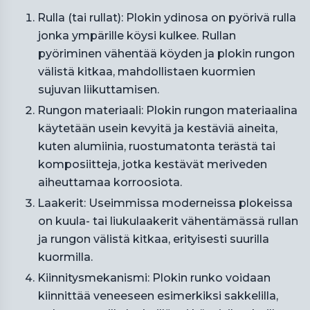
Rulla (tai rullat): Plokin ydinosa on pyörivä rulla
jonka ympärille köysi kulkee. Rullan
pyöriminen vähentää köyden ja plokin rungon
välistä kitkaa, mahdollistaen kuormien
sujuvan liikuttamisen.
Rungon materiaali: Plokin rungon materiaalina
käytetään usein kevyitä ja kestäviä aineita,
kuten alumiinia, ruostumatonta terästä tai
komposiitteja, jotka kestävät meriveden
aiheuttamaa korroosiota.
Laakerit: Useimmissa moderneissa plokeissa
on kuula- tai liukulaakerit vähentämässä rullan
ja rungon välistä kitkaa, erityisesti suurilla
kuormilla.
Kiinnitysmekanismi: Plokin runko voidaan
kiinnittää veneeseen esimerkiksi sakkelilla,