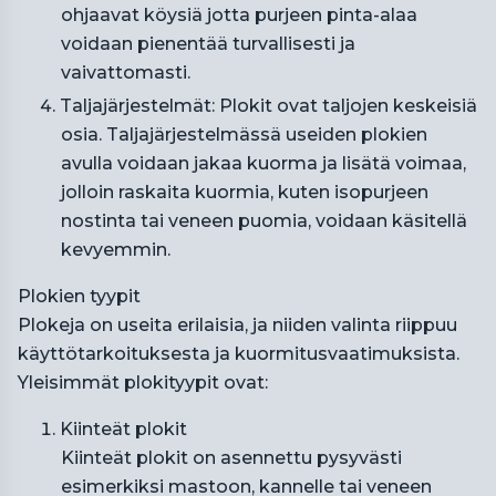
ohjaavat köysiä jotta purjeen pinta-alaa
voidaan pienentää turvallisesti ja
vaivattomasti.
Taljajärjestelmät: Plokit ovat taljojen keskeisiä
osia. Taljajärjestelmässä useiden plokien
avulla voidaan jakaa kuorma ja lisätä voimaa,
jolloin raskaita kuormia, kuten isopurjeen
nostinta tai veneen puomia, voidaan käsitellä
kevyemmin.
Plokien tyypit
Plokeja on useita erilaisia, ja niiden valinta riippuu
käyttötarkoituksesta ja kuormitusvaatimuksista.
Yleisimmät plokityypit ovat:
Kiinteät plokit
Kiinteät plokit on asennettu pysyvästi
esimerkiksi mastoon, kannelle tai veneen