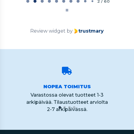
2
2 / 60
of
60
Review widget
by
trustmary
NOPEA TOIMITUS
Varastossa olevat tuotteet 1-3
arkipäivää. Tilaustuotteet arviolta
2-7 arkipäivässä.