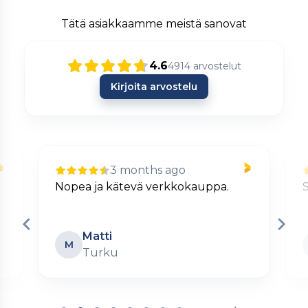
Tätä asiakkaamme meistä sanovat
4.6
4914
arvostelut
Kirjoita arvostelu
3 months ago
Nopea ja kätevä verkkokauppa.
S
Matti
M
Turku
Page