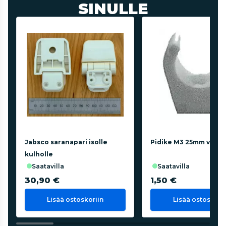
SINULLE
Jabsco saranapari isolle
Pidike M3 25mm valko
kulholle
saatavilla
saatavilla
30,90 €
1,50 €
Lisää ostoskoriin
Lisää ostoskorii