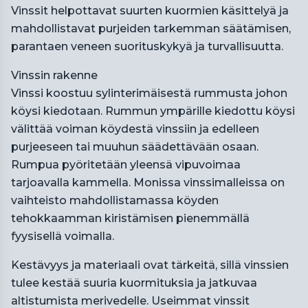
Vinssit helpottavat suurten kuormien käsittelyä ja
mahdollistavat purjeiden tarkemman säätämisen,
parantaen veneen suorituskykyä ja turvallisuutta.
Vinssin rakenne
Vinssi koostuu sylinterimäisestä rummusta johon
köysi kiedotaan. Rummun ympärille kiedottu köysi
välittää voiman köydestä vinssiin ja edelleen
purjeeseen tai muuhun säädettävään osaan.
Rumpua pyöritetään yleensä vipuvoimaa
tarjoavalla kammella. Monissa vinssimalleissa on
vaihteisto mahdollistamassa köyden
tehokkaamman kiristämisen pienemmällä
fyysisellä voimalla.
Kestävyys ja materiaali ovat tärkeitä, sillä vinssien
tulee kestää suuria kuormituksia ja jatkuvaa
altistumista merivedelle. Useimmat vinssit