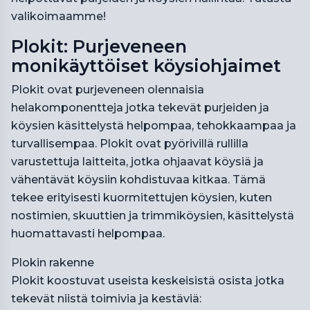
valikoimaamme!
Plokit: Purjeveneen
monikäyttöiset köysiohjaimet
Plokit ovat purjeveneen olennaisia
helakomponentteja jotka tekevät purjeiden ja
köysien käsittelystä helpompaa, tehokkaampaa ja
turvallisempaa. Plokit ovat pyörivillä rullilla
varustettuja laitteita, jotka ohjaavat köysiä ja
vähentävät köysiin kohdistuvaa kitkaa. Tämä
tekee erityisesti kuormitettujen köysien, kuten
nostimien, skuuttien ja trimmiköysien, käsittelystä
huomattavasti helpompaa.
Plokin rakenne
Plokit koostuvat useista keskeisistä osista jotka
tekevät niistä toimivia ja kestäviä: