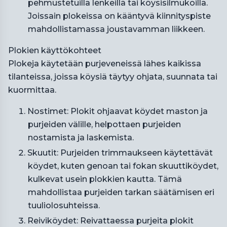
pehmustetuilla lenkeillä tai köysisilmukoilla.
Joissain plokeissa on kääntyvä kiinnityspiste
mahdollistamassa joustavamman liikkeen.
Plokien käyttökohteet
Plokeja käytetään purjeveneissä lähes kaikissa
tilanteissa, joissa köysiä täytyy ohjata, suunnata tai
kuormittaa.
Nostimet: Plokit ohjaavat köydet maston ja
purjeiden välille, helpottaen purjeiden
nostamista ja laskemista.
Skuutit: Purjeiden trimmaukseen käytettävät
köydet, kuten genoan tai fokan skuuttiköydet,
kulkevat usein plokkien kautta. Tämä
mahdollistaa purjeiden tarkan säätämisen eri
tuuliolosuhteissa.
Reiviköydet: Reivattaessa purjeita plokit