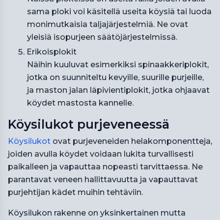
sama ploki voi käsitellä useita köysiä tai luoda
monimutkaisia taljajärjestelmiä. Ne ovat
yleisiä isopurjeen säätöjärjestelmissä.
Erikoisplokit
Näihin kuuluvat esimerkiksi spinaakkeriplokit,
jotka on suunniteltu kevyille, suurille purjeille,
ja maston jalan läpivientiplokit, jotka ohjaavat
köydet mastosta kannelle.
Köysilukot purjeveneessä
Köysilukot
ovat purjeveneiden helakomponentteja,
joiden avulla köydet voidaan lukita turvallisesti
paikalleen ja vapauttaa nopeasti tarvittaessa. Ne
parantavat veneen hallittavuutta ja vapauttavat
purjehtijan kädet muihin tehtäviin.
Köysilukon rakenne on yksinkertainen mutta