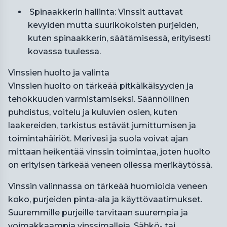
Spinaakkerin hallinta: Vinssit auttavat
kevyiden mutta suurikokoisten purjeiden,
kuten spinaakkerin, säätämisessä, erityisesti
kovassa tuulessa.
Vinssien huolto ja valinta
Vinssien huolto on tärkeää pitkäikäisyyden ja
tehokkuuden varmistamiseksi. Säännöllinen
puhdistus, voitelu ja kuluvien osien, kuten
laakereiden, tarkistus estävät jumittumisen ja
toimintahäiriöt. Merivesi ja suola voivat ajan
mittaan heikentää vinssin toimintaa, joten huolto
on erityisen tärkeää veneen ollessa merikäytössä.
Vinssin valinnassa on tärkeää huomioida veneen
koko, purjeiden pinta-ala ja käyttövaatimukset.
Suuremmille purjeille tarvitaan suurempia ja
voimakkaampia vinssimalleja. Sähkö- tai