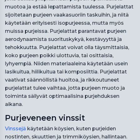
muotoa ja estää lepattamista tuulessa. Purjelattat
sijoitetaan purjeen vaakasuoriin taskuihin, ja niitä
käytetään erityisesti isopurjeessa, mutta myös
muissa purjeissa. Purjelattat parantavat purjeen
aerodynaamista suorituskykyä, kestävyyttä ja
tehokkuutta. Purjelattat voivat olla täysmittaisia,
koko purjeen poikki ulottuvia, tai osittaisia,
lyhyempiä. Niiden materiaaleina käytetään usein
lasikuitua, hiilikuitua tai komposiittia. Purjelattat
vaativat säännöllistä huoltoa, ja rikkoutuneet
purjelattat tulee vaihtaa, jotta purjeen muoto ja
toiminta säilyvät optimaalisina purjehduksen
aikana.
Purjeveneen vinssit
Vinssejä
käytetään köysien, kuten purjeiden
nostinten, skuuttien ja trimmiköysien, hallintaan.