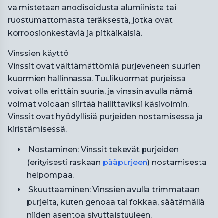
valmistetaan anodisoidusta alumiinista tai
ruostumattomasta teräksestä, jotka ovat
korroosionkestäviä ja pitkäikäisiä.
Vinssien käyttö
Vinssit ovat välttämättömiä purjeveneen suurien
kuormien hallinnassa. Tuulikuormat purjeissa
voivat olla erittäin suuria, ja vinssin avulla nämä
voimat voidaan siirtää hallittaviksi käsivoimin.
Vinssit ovat hyödyllisiä purjeiden nostamisessa ja
kiristämisessä.
Nostaminen: Vinssit tekevät purjeiden
(erityisesti raskaan
pääpurjeen
) nostamisesta
helpompaa.
Skuuttaaminen: Vinssien avulla trimmataan
purjeita, kuten genoaa tai fokkaa, säätämällä
niiden asentoa sivuttaistuuleen.