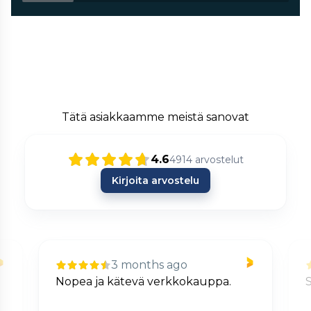
Tätä asiakkaamme meistä sanovat
4.6
4914
arvostelut
Kirjoita arvostelu
3 months ago
Nopea ja kätevä verkkokauppa.
S