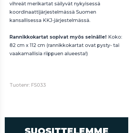
vihreät merikartat säilyvät nykyisessä
koordinaattijärjestelmässä Suomen
kansallisessa
KKJ
-järjestelmässä.
Rannikkokartat sopivat myös seinälle!
Koko:
82 cm x 112 cm (rannikkokartat ovat pysty- tai
vaakamallisia riippuen alueesta!)
Tuotenr: FS033
SUOSITTELEMME