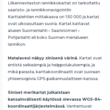
Liikenneviraston rannikkokartat on tarkoitettu
saaristo- ja rannikkonavigointiin
Karttalehtien mittakaava on 1:50 000 ja kartat
ovat ulkoasultaan suoria. Kartat kattavat
alueen Suomenlahti – Saaristomeri –
Pohjanlahti eli koko Suomen merialueen
rannikon.
Matalavesi näkyy sinisenä värinä.
Kartat ovat
entistä selkeämpiä ja helppolukuisempia, ja
mikä parasta, karttakoordinaatit ovat suoraan
yhteensopivia
GPS
-paikannuslaitteen kanssa.
Siniset merikartat julkaistaan
kansainvälisesti käytössä olevassa
WGS
-84-
koordinaattijärjestelmässä.
Vanhentuvat