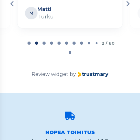
Matti
M
Turku
Page
2
2 / 60
of
60
Review widget
by
trustmary
NOPEA TOIMITUS