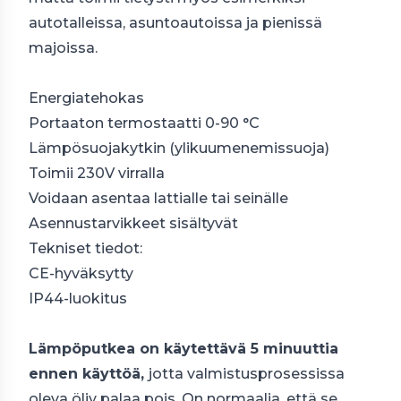
autotalleissa, asuntoautoissa ja pienissä
majoissa.
Energiatehokas
Portaaton termostaatti 0-90 °C
Lämpösuojakytkin (ylikuumenemissuoja)
Toimii 230V virralla
Voidaan asentaa lattialle tai seinälle
Asennustarvikkeet sisältyvät
Tekniset tiedot:
CE-hyväksytty
IP44-luokitus
Lämpöputkea on käytettävä 5 minuuttia
ennen käyttöä,
jotta valmistusprosessissa
oleva öljy palaa pois. On normaalia, että se