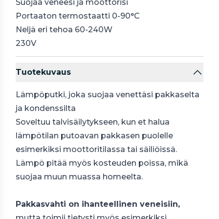
Suojaa veneesi ja moottorisi
Portaaton termostaatti 0-90°C
Neljä eri tehoa 60-240W
230V
Tuotekuvaus
Lämpöputki, joka suojaa venettäsi pakkaselta
ja kondenssilta
Soveltuu talvisäilytykseen, kun et halua
lämpötilan putoavan pakkasen puolelle
esimerkiksi moottoritilassa tai säiliöissä.
Lämpö pitää myös kosteuden poissa, mikä
suojaa muun muassa homeelta.
Pakkasvahti on ihanteellinen veneisiin,
mutta toimii tietysti myös esimerkiksi