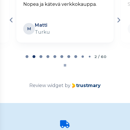
Nopea ja kätevä verkkokauppa.
S
Matti
M
Turku
Page
2
2 / 60
of
60
Review widget
by
trustmary