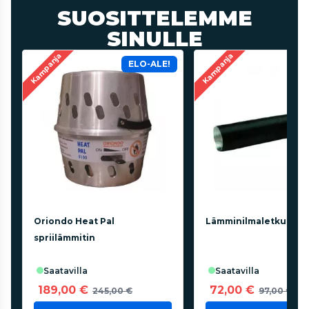
SUOSITTELEMME
SINULLE
Kampanja
Kampanja
ELO-ALE!
Oriondo Heat Pal
Lämminilmaletku 50m
spriilämmitin
saatavilla
saatavilla
189,00 €
72,00 €
245,00 €
97,00 €