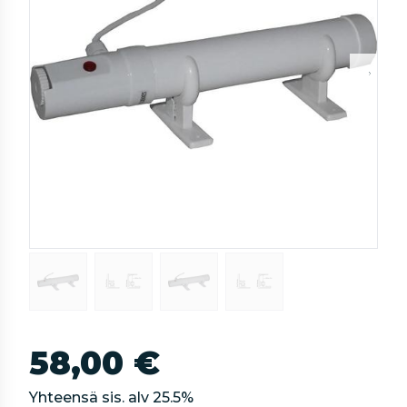
58,00 €
Yhteensä sis. alv
25.5
%