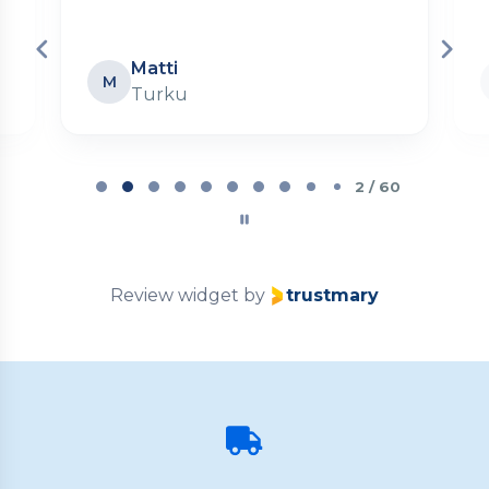
Matti
M
Turku
Page
2
2 / 60
of
60
Review widget
by
trustmary