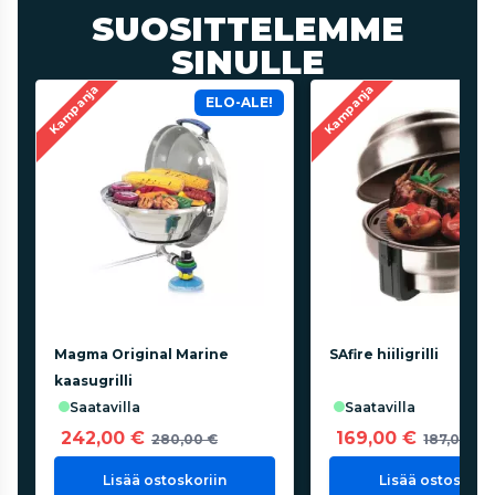
SUOSITTELEMME
SINULLE
Kampanja
Kampanja
ELO-ALE!
Magma Original Marine
SAfire hiiligrilli
kaasugrilli
saatavilla
saatavilla
242,00 €
169,00 €
280,00 €
187,00 €
Lisää ostoskoriin
Lisää ostoskorii