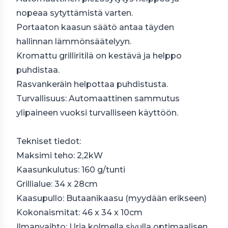
nopeaa sytyttämistä varten.
Portaaton kaasun säätö antaa täyden
hallinnan lämmönsäätelyyn.
Kromattu grilliritilä on kestävä ja helppo
puhdistaa.
Rasvankeräin helpottaa puhdistusta.
Turvallisuus: Automaattinen sammutus
ylipaineen vuoksi turvalliseen käyttöön.
Tekniset tiedot:
Maksimi teho: 2,2kW
Kaasunkulutus: 160 g/tunti
Grillialue: 34 x 28cm
Kaasupullo: Butaanikaasu (myydään erikseen)
Kokonaismitat: 46 x 34 x 10cm
Ilmanvaihto: Uria kolmella sivulla optimaalisen