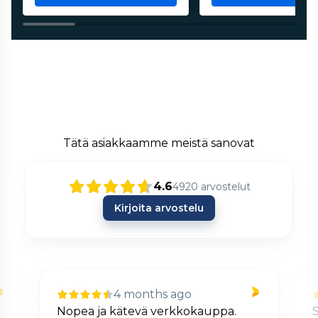
Tätä asiakkaamme meistä sanovat
4.6
4920
arvostelut
Kirjoita arvostelu
4 months ago
Nopea ja kätevä verkkokauppa.
S