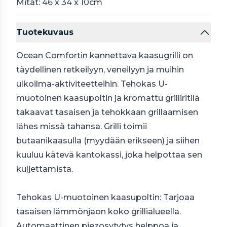
Mitat: 46 x 34 x 10cm
Tuotekuvaus
Ocean Comfortin kannettava kaasugrilli on
täydellinen retkeilyyn, veneilyyn ja muihin
ulkoilma-aktiviteetteihin. Tehokas U-
muotoinen kaasupoltin ja kromattu grilliritilä
takaavat tasaisen ja tehokkaan grillaamisen
lähes missä tahansa. Grilli toimii
butaanikaasulla (myydään erikseen) ja siihen
kuuluu kätevä kantokassi, joka helpottaa sen
kuljettamista.
Tehokas U-muotoinen kaasupoltin: Tarjoaa
tasaisen lämmönjaon koko grillialueella.
Automaattinen piezosytytys helppoa ja