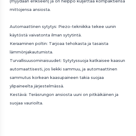
(myydään erikseen) ja on helppo kuljettaa kompaktiensa
mittojensa ansiosta.
Automaattinen sytytys: Piezo-tekniikka tekee uunin
käytöstä vaivatonta ilman sytytintä.
Keraaminen poltin: Tarjoaa tehokasta ja tasaista
lämmönjakautumista.
Turvallisuusominaisuudet: Sytytyssuoja katkaisee kaasun
automaattisesti, jos liekki sammuu, ja automaattinen
sammutus korkean kaasupaineen takia suojaa
ylipaineelta järjestelmässä.
Kestävä: Teräsrungon ansiosta uuni on pitkäikäinen ja
suojaa vaurioilta.