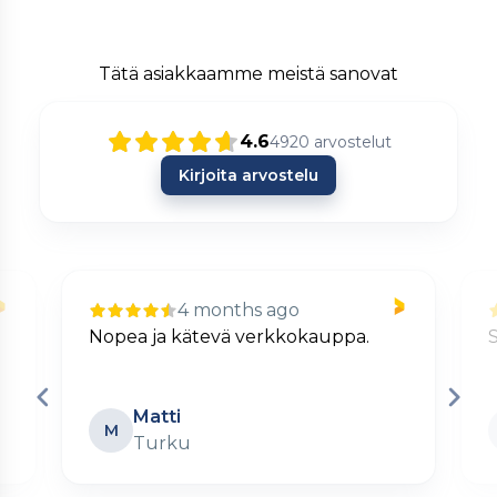
Tätä asiakkaamme meistä sanovat
4.6
4920
arvostelut
Kirjoita arvostelu
4 months ago
Nopea ja kätevä verkkokauppa.
S
Matti
M
Turku