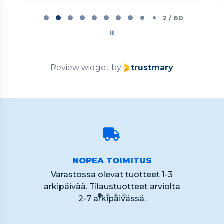
Page
2
2 / 60
of
60
Review widget
by
trustmary
NOPEA TOIMITUS
Varastossa olevat tuotteet 1-3
arkipäivää. Tilaustuotteet arviolta
2-7 arkipäivässä.