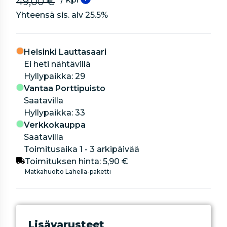
49,00 €
Yhteensä sis. alv
25.5
%
Helsinki Lauttasaari
Ei heti nähtävillä
hyllypaikka: 29
Vantaa Porttipuisto
Saatavilla
hyllypaikka: 33
Verkkokauppa
Saatavilla
Toimitusaika 1 - 3 arkipäivää
Toimituksen hinta:
5,90 €
Matkahuolto Lähellä-paketti
Lisävarusteet