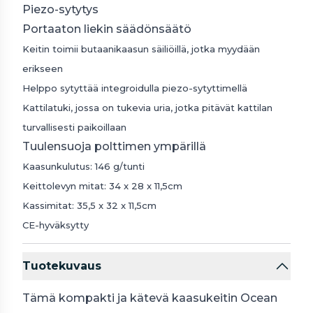
Piezo-sytytys
Portaaton liekin säädönsäätö
Keitin toimii butaanikaasun säiliöillä, jotka myydään
erikseen
Helppo sytyttää integroidulla piezo-sytyttimellä
Kattilatuki, jossa on tukevia uria, jotka pitävät kattilan
turvallisesti paikoillaan
Tuulensuoja polttimen ympärillä
Kaasunkulutus: 146 g/tunti
Keittolevyn mitat: 34 x 28 x 11,5cm
Kassimitat: 35,5 x 32 x 11,5cm
CE-hyväksytty
Tuotekuvaus
Tämä kompakti ja kätevä kaasukeitin Ocean