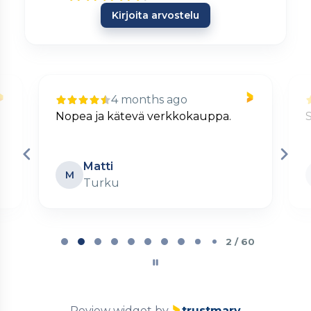
Kirjoita arvostelu
4 months ago
Nopea ja kätevä verkkokauppa.
S
Matti
M
Turku
Page
2
2 / 60
of
60
Review widget
by
trustmary