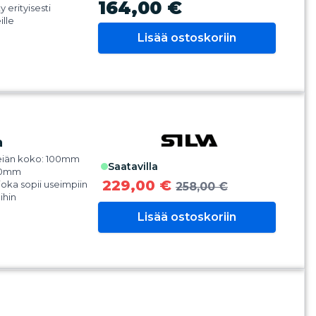
164,00 €
y erityisesti
virheitä
ille
ei vaaraa, jos putoaa
Lisää ostoskoriin
merot – Helppo
s liikkuessa
a
eiän koko: 100mm
saatavilla
100mm
229,00 €
joka sopii useimpiin
258,00 €
ihin
ennettu
Lisää ostoskoriin
ttori, jota voidaan
oikkeaman
eksi
ä suojakansi, joka
ingolta/ulkoisilta
ennettu valaistus
tiin (12V)