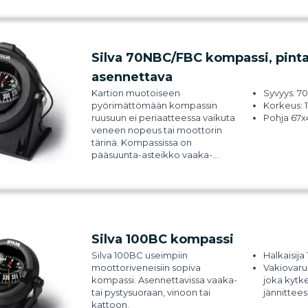
Terävästi 
fosforinke
Kompassi
kallistusmi
Silva 70NBC/FBC kompassi, pinta
Kartiomal
Lisävarus
asennettava
Paino 65
Kartion muotoiseen
Syvyys: 
Toimiteta
pyörimättömään kompassin
Korkeus: 
suojakuvu
ruusuun ei periaatteessa vaikuta
Pohja 67
veneen nopeus tai moottorin
tärinä. Kompassissa on
pääsuunta-asteikko vaaka-
osassa ja suora lukema
pystyreunassa, joten se sopii
täydellisesti veneisiin, joissa
kuljettaja istuu tai seisoo.
Säädettävän suojavisiirin alla
oleva sisäänrakennettu valaistus
Silva 100BC kompassi
helpottaa navigointia pimeässä.
Sisäänrakennetun
Silva 100BC
useimpiin
Halkaisij
kompensaattorin avulla voit
moottoriveneisiin sopiva
Vakiovaru
säätää kompassia, jos
kompassi. Asennettavissa vaaka-
joka kytk
magneettinen poikkeama
tai pystysuoraan, vinoon tai
jännittee
häiritsee sitä. Mukana on kaksi
kattoon.
Valaistuks