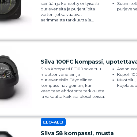
seinään ja kehitetty erityisesti
Suunnitelt
Sopii kanooteille, kajakeille,
parallaksi
purjeveneitä ja purjehtijoita
purjevene
pienveneille. Kelluva. 5 vuoden
Kelluva – 
varten, jotka vaativat
takuu.
veteen
äärimmäistä tarkkuutta ja
Suuret nu
vakaata asteikkoa kaikissa
lukea myö
olosuhteissa ja kallistuksessa. Se
soveltuu mastokiinnitykseen
edestäluettavaksi, 30°
kallistuskulman ja kolmen
suuntaviivan ansiosta, jotka
mahdollistavat lukemisen useista
Silva 100FC kompassi, upotettav
kulmista. Vaakarakenteen
Silva Kompassi FC100 soveltuu
Asennusr
pääsuunta-asteikko ja
moottoriveneisiin ja
Kupoli: 
pystysuoran reunan suora
purjeveneisiin. Täydellinen
Muotoilu, 
lukema tekevät 100P:stä
kompassi navigointiin, kun
kojelaudo
täydellisen veneille, joissa ohjaaja
vaaditaan ehdotonta tarkkuutta
Sisäänrak
voi istua tai seisoa. Kompaktin
ja vakautta kaikissa olosuhteissa.
kompensaa
kokonsa ansiosta 100P sopii
säätää p
useimpiin tiloihin ja veneisiin.
korjaamis
Säädettäv
Kaksinkertainen asteikko –
suojaa aur
täydellinen istuvalle tai seisovalle
ELO-ALE!
vaurioilta
ohjaajalle.
Sisäänrak
3 suuntaviivaa – mahdollistaa
Silva 58 kompassi, musta
yönavigoin
lukemisen eri asennoista.