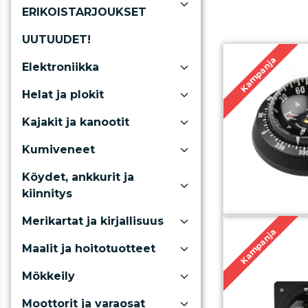
ERIKOISTARJOUKSET
UUTUUDET!
Kampanja
Elektroniikka
Helat ja plokit
Kajakit ja kanootit
Kumiveneet
Köydet, ankkurit ja
kiinnitys
Merikartat ja kirjallisuus
Kampanja
Maalit ja hoitotuotteet
Mökkeily
Moottorit ja varaosat