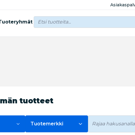
Asiakaspal
Tuoteryhmät
hmän tuotteet
Tuotemerkki