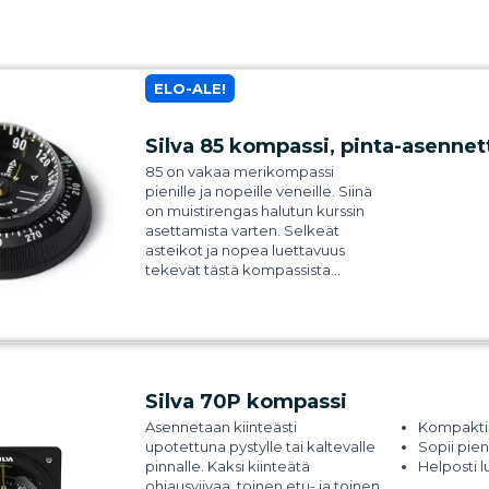
ELO-ALE!
Silva 85 kompassi, pinta-asennet
85 on vakaa merikompassi
pienille ja nopeille veneille. Siinä
on muistirengas halutun kurssin
asettamista varten. Selkeät
asteikot ja nopea luettavuus
tekevät tästä kompassista
ihanteellisen nopeaan
navigointiin. Kompassilevyn
erinomaisen vaimennuksen
ansiosta 85 sopii suuriin
nopeuksiin ja vaativiin
olosuhteisiin. Tasapohjainen
Silva 70P kompassi
rakenne mahdollistaa
uppoasennuksen, joten sinun ei
Asennetaan kiinteästi
Kompakti
tarvitse tehdä suuria reikiä
upotettuna pystylle tai kaltevalle
Sopii pien
veneeseen. Valkoisen
pinnalle. Kaksi kiinteätä
Helposti l
pääohjausviivan lisäksi keltaiset
ohjausviivaa, toinen etu- ja toinen