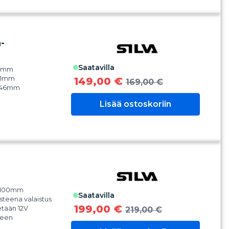
erottuvat
ltaiset ohjausviivat.
ssa on
ttari
-
linen asteikko
teena kompensointi
0g
saatavilla
70mm
an myös
11mm
149,00 €
lla
169,00 €
x46mm
Lisää ostoskoriin
a 100mm
saatavilla
steena valaistus
199,00 €
etään 12V
219,00 €
seen
en virrankulutus