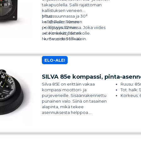
apuohjausviivat 45° kulmassa.
takapuolella. Sallii rajattoman
Ohjausviivat näkyvät asteikon
kallistuksen veneen
lävitse, mikä parantaa
pituussuunnassa ja 30°
Mitat:
luettavuutta. Ei vaadi
kallistuksen veneen
Ø Pallo: 70mm
upotusreikää.
poikittaissuunnassa. Joka viides
Syvyys: 72mm
aste merkitty asteikolle.
Korkeus: 95mm
Numerointi 30° välein.
5 vuoden takuu
Tarkoitettu erityisesti
nopeakulkuisille pienille
moottoriveneille.
ELO-ALE!
SILVA 85e kompassi, pinta-asenn
Silva 85E on erittäin vakaa
Ruusu: 8
kompassi moottori- ja
Tot. halk
purjeveneille. Sisäänrakennettu
Korkeus:
punainen valo. Siinä on tasainen
alapinta, mikä tekee
asennuksesta helppoa.
Asennusreikiä ei tarvitse porata.
Mallissa on muistirengas, johon
haluttu kurssi voidaan asettaa
muistiin. Soveltuu suuriin
nopeuksiin ja koviin olosuhteisiin.