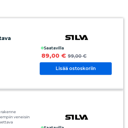
tava
saatavilla
89,00 €
99,00 €
Lisää ostoskoriin
 rakenne
empiin veneisiin
uettava
saatavilla