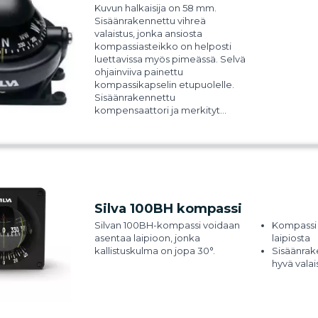
Kuvun halkaisija on 58 mm.
Kaksoisak
Vakaa asteikko – luettavissa
Sisäänrakennettu vihreä
Kestää kal
kovassakin merenkäynnissä.
valaistus, jonka ansiosta
Asennusr
Kompakti koko – sopii pieniin
kompassiasteikko on helposti
tiloihin ja useimpiin veneisiin.
luettavissa myös pimeässä. Selvä
Erityisesti purjeveneille
ohjainviiva painettu
suunniteltu.
kompassikapselin etupuolelle.
Sisäänrakennettu
kompensaattori ja merkityt
kompensointiruuvit. Max
kompensointi 45°. Sallii 20°
kallistuman.
Erittäin hyvä vaimennus. Voidaan
asentaa valinnaiseen kulmaan.
Kolme väriä: valkoinen, harmaa
ja musta.
Silva 100BH kompassi
5 vuoden Silva takuu.
Silvan 100BH-kompassi voidaan
Kompassi 
asentaa laipioon, jonka
laipiosta
kallistuskulma on jopa 30°.
Sisäänrake
hyvä valais
vakiovaru
Kallistuma
sivusuunni
välein. Nu