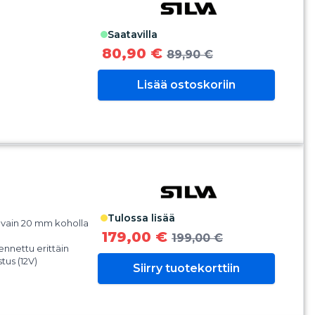
seli
listuksen 30° asti
eiän koko: 100mm
saatavilla
80,90 €
89,90 €
Lisää ostoskoriin
tulossa lisää
vain 20 mm koholla
179,00 €
199,00 €
nnettu erittäin
tus (12V)
Siirry tuotekorttiin
steena
 veneen pituus- ja
ssa 45°. Asteikko 5°
merointi 30° välein