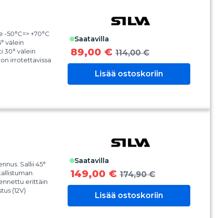
e -50°C=> +70°C
saatavilla
° välein
89,00 €
i 30° välein
114,00 €
on irrotettavissa
äyttöä varten
Lisää ostoskoriin
saatavilla
nus. Sallii 45°
149,00 €
kallistuman.
174,90 €
nnettu erittäin
tus (12V)
Lisää ostoskoriin
steena.
° välein.
 30° välein.