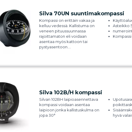
Sisäänrakennettu valaistus, joka
mahdollistaa yönavigoinnin. 3
Silva 70UN suuntimakompassi
ohjausviivaa - mahdollistaa
Kompassi on erittäin vakaa ja
Käyttöalu
lukemisen eri kulmista. 5 vuoden
kelluu vedessä. Kallistuma on
Asteikko 5
takuu.
veneen pituussuunnassa
numeroint
rajoittamaton eli voidaan
Kompassi 
asentaa myös kattoon tai
suuntimak
pystyasentoon.
Käyttöalue -50°C=> +70°C
Asteikko 5 ° välein, numerointi 30
° välein.
Kompassi on irroitettavissa
suuntiman ottoa varten.
Silva 102B/H kompassi
Silvan 102BH laipioasennettava
Upotusasen
kompassi voidaan asentaa
poikittais
laipioon jonka kallistuskulma on
Sisäänrake
jopa 30°
hyvä valais
vakiovaru
Asteikko 5
Numerointi