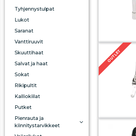
Tyhjennystulpat
Lukot
Saranat
Vanttiruuvit
OUTLET
Skuuttihaat
Salvat ja haat
Sokat
Rikipultit
Kalliokiilat
Putket
Pienrauta ja
kiinnitystarvikkeet