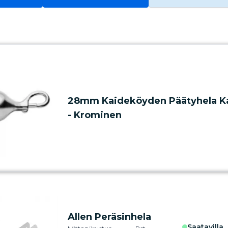
28mm Kaideköyden Päätyhela Kar
- Krominen
Allen Peräsinhela
saatavilla