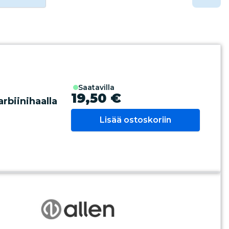
saatavilla
19,50 €
biinihaalla
Lisää ostoskoriin