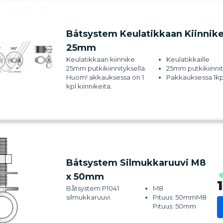
Båtsystem Keulatikkaan Kiinnik
25mm
Keulatikkaan kiinnike
Keulatikkaille
25mm putkikiinnityksellä.
25mm putkikiinnit
Huom! akkauksessa on 1
Pakkauksessa 1kp
kpl kiinnikeitä.
Båtsystem Silmukkaruuvi M8
x 50mm
Båtsystem P1041
M8
silmukkaruuvi.
Pituus: 50mmM8
Pituus: 50mm