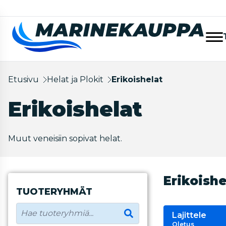
Etusivu
Helat ja Plokit
Erikoishelat
Erikoishelat
Muut veneisiin sopivat helat.
Erikoishe
TUOTERYHMÄT
Lajittele
Oletus