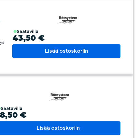
e
saatavilla
43,50 €
ys
l
Lisää ostoskoriin
saatavilla
18,50 €
Lisää ostoskoriin