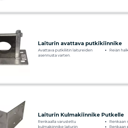
Laiturin avattava putkikiinnike
Avattava putkiliitin laitureiden
Reiän hal
asennusta varten.
Laiturin Kulmakiinnike Putkelle
Renkaalla varustettu
Renkaan s
kulmakiinnike laituriin
Renkaan 