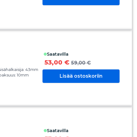
saatavilla
53,00 €
59,00 €
isähalkaisija: 43mm
paksuus: 10mm
Lisää ostoskoriin
saatavilla