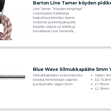
Barton Line Tamer köyden pidike
Line Tamer, ”Köyden kesyttäjä”.
Uusi köysien käsittelyä
helpottava kiinnike. Kierrä
nostimet ja kiinnitysköydet
kiepille, säilytä ne siististi ja
turvallisesti Line Tamerilla.
Köydet ovat nopeasti käsillä aina
kun tarvitaan. Köyden pidikkeen
pyöreä ja virtaviivainen muotoilu
estää köysien ja vaatteiden
takertumisen. Sekä purje- että
moottoriveneisiin.
Blue Wave Silmukkapääte 5mm Va
Silmukkapääte ruostumatonta
Vaijeri: 
terästä, kiinnitetään vaijeriin
D2: 10,5
puristamalla. Vaijeri 5mm.
L1: 79mm
L2: 51mm
D1: 9mm
T: 6mm
Murtoluju