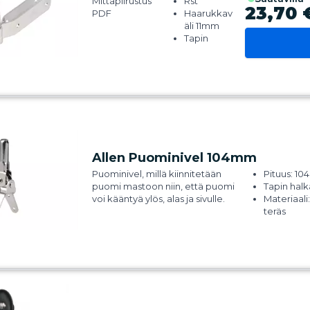
Mittapiirustus
Rst
23,70 
PDF
Haarukkav
äli 11mm
Tapin
pituus
48mm
Allen A4117L
Allen Puominivel 104mm
Puominivel, millä kiinnitetään
Pituus: 1
puomi mastoon niin, että puomi
Tapin halk
voi kääntyä ylös, alas ja sivulle.
Materiaal
teräs