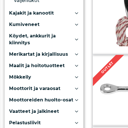
Vaijerilukot
Kajakit ja kanootit
Kumiveneet
Köydet, ankkurit ja
kiinnitys
Merikartat ja kirjallisuus
OUTLET
Maalit ja hoitotuotteet
Mökkeily
Moottorit ja varaosat
Moottoreiden huolto-osat
Vaatteet ja jalkineet
Pelastusliivit