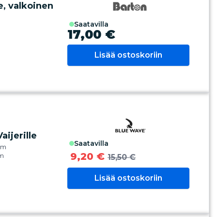
, valkoinen
saatavilla
17,00 €
Lisää ostoskoriin
ijerille
saatavilla
5mm
9,20 €
mm
15,50 €
Lisää ostoskoriin
us:2400kg