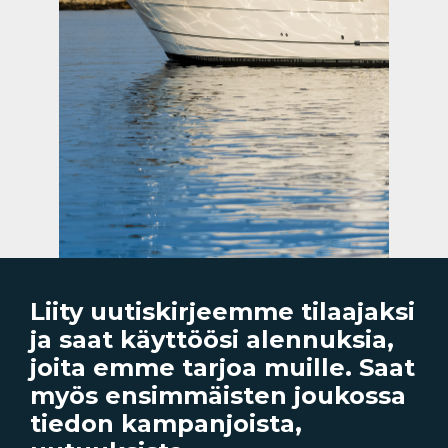
saatavilla
87,00 €
Lisää ostoskoriin
Gecko MK11 Open Face lyhyt
visiiri, savu
tilattavissa
99,00 €
Lisää ostoskoriin
Gecko MK10 Full Face kypärä,
Liity uutiskirjeemme tilaajaksi
sininen
ja saat käyttöösi alennuksia,
tilattavissa
joita emme tarjoa muille. Saat
345,00 €
myös ensimmäisten joukossa
Lisää ostoskoriin
tiedon kampanjoista,