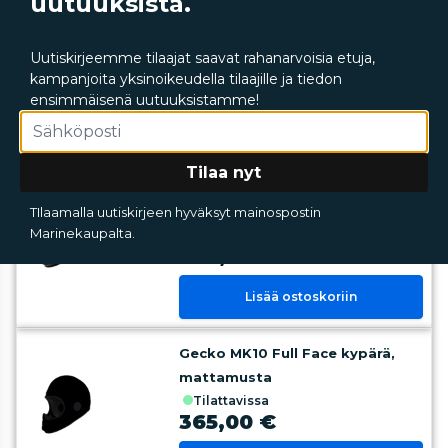
uutuuksista.
Gecko MK10 Full Face kypärä,
punainen
Uutiskirjeemme tilaajat saavat rahanarvoisia etuja,
tilattavissa
kampanjoita yksinoikeudella tilaajille ja tiedon
345,00 €
ensimmäisenä uutuuksistamme!
Lisää ostoskoriin
Tilaa nyt
Gecko MK10 Full Face kypärä,
musta
TIlaamalla uutiskirjeen hyväksyt mainospostin
Marinekaupalta.
tilattavissa
345,00 €
Lisää ostoskoriin
Gecko MK10 Full Face kypärä,
mattamusta
tilattavissa
365,00 €