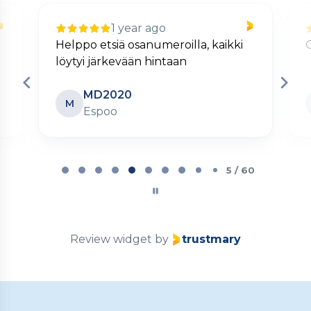
1 year ago
Helppo etsiä osanumeroilla, kaikki
löytyi järkevään hintaan
MD2020
M
Espoo
Page
5
5 / 60
of
60
Review widget
by
trustmary