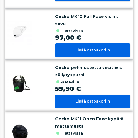
Gecko MK10 Full Face visiiri,
savu
tilattavissa
97,00 €
Lisää ostoskoriin
Gecko pehmustettu vesitiivis
säilytyspussi
saatavilla
59,90 €
Lisää ostoskoriin
Gecko MK11 Open Face kypärä,
mattamusta
tilattavissa