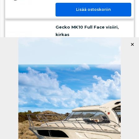
Lisää ostoskoriin
Gecko MK10 Full Face visiiri,
kirkas
tilattavissa
✕
87,00 €
Lisää ostoskoriin
Gecko MK11 Open Face pitkä
visiiri, kirkas
saatavilla
112,00 €
Lisää ostoskoriin
Gecko MK11 Open Face lyhyt
visiiri, kirkas