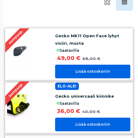
Kampanja
Gecko MK11 Open Face lyhyt
visiiri, musta
saatavilla
49,00 €
68,00 €
Lisää ostoskoriin
Kampanja
ELO-ALE!
Gecko universaali kiinnike
saatavilla
36,00 €
40,00 €
Lisää ostoskoriin