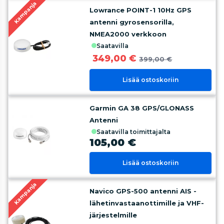
Kampanja
Lowrance POINT-1 10Hz GPS
antenni gyrosensorilla,
NMEA2000 verkkoon
saatavilla
349,00 €
399,00 €
Lisää ostoskoriin
Garmin GA 38 GPS/GLONASS
Antenni
saatavilla toimittajalta
105,00 €
Lisää ostoskoriin
Kampanja
Navico GPS-500 antenni AIS -
lähetinvastaanottimille ja VHF-
järjestelmille