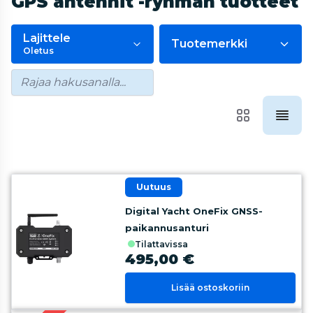
GPS antennit -ryhmän tuotteet
Lajittele
Tuotemerkki
Oletus
uutuus
Digital Yacht OneFix GNSS-
paikannusanturi
tilattavissa
495,00 €
Lisää ostoskoriin