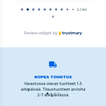
Page
2
2 / 60
of
60
Review widget
by
trustmary
NOPEA TOIMITUS
Varastossa olevat tuotteet 1-3
arkipäivää. Tilaustuotteet arviolta
2-7 arkipäivässä.