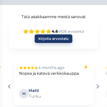
Tätä asiakkaamme meistä sanovat
4.6
4928
arvostelut
Kirjoita arvostelu
4 months ago
Nopea ja kätevä verkkokauppa.
S
Matti
M
Turku