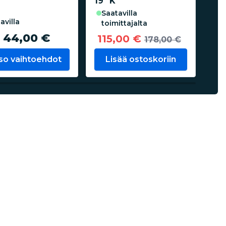
19" K
saatavilla
tavilla
toimittajalta
Al
. 44,00 €
115,00 €
178,00 €
81,
so vaihtoehdot
Lisää ostoskoriin
K