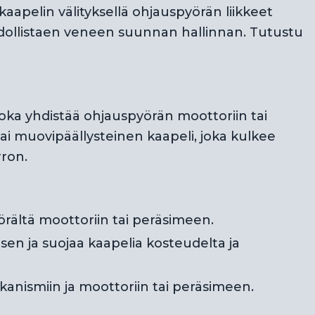
aapelin välityksellä ohjauspyörän liikkeet
hdollistaen veneen suunnan hallinnan. Tutustu
oka yhdistää ohjauspyörän moottoriin tai
ai muovipäällysteinen kaapeli, joka kulkee
rron.
yörältä moottoriin tai peräsimeen.
sen ja suojaa kaapelia kosteudelta ja
kanismiin ja moottoriin tai peräsimeen.