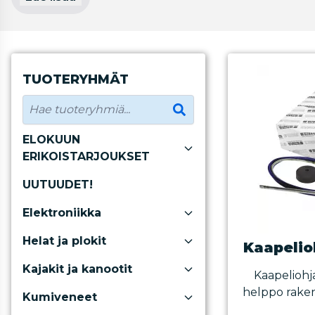
TUOTERYHMÄT
ELOKUUN
ERIKOISTARJOUKSET
UUTUUDET!
Elektroniikka
Helat ja plokit
Kaapelio
Kajakit ja kanootit
Kaapeliohj
helppo raken
Kumiveneet
ohjausjä