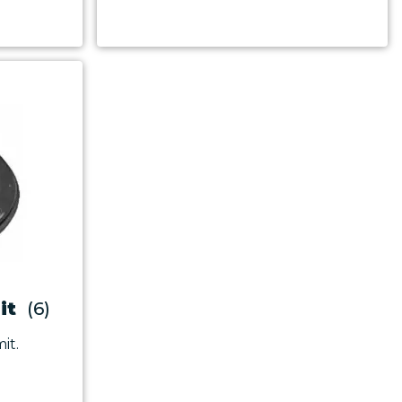
it
(6)
it.