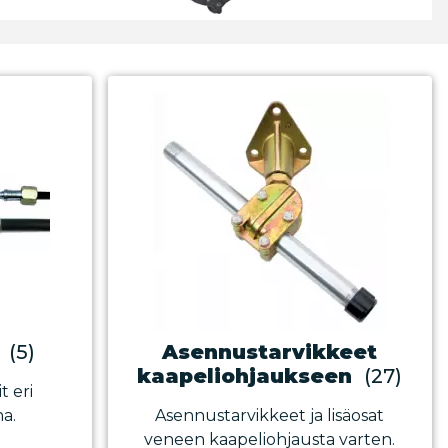
(5)
Asennustarvikkeet
kaapeliohjaukseen
(27)
t eri
na.
Asennustarvikkeet ja lisäosat
veneen kaapeliohjausta varten.