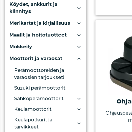
Köydet, ankkurit ja
kiinnitys
Merikartat ja kirjallisuus
Maalit ja hoitotuotteet
Mökkeily
Moottorit ja varaosat
Perämoottoreiden ja
varaosien tarjoukset!
Suzuki perämoottorit
Sähköperämoottorit
Ohja
Keulamoottorit
Ohjauspesät
Keulapotkurit ja
m
tarvikkeet