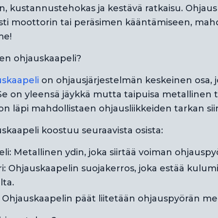
n, kustannustehokas ja kestävä ratkaisu. Ohjausk
kasti moottorin tai peräsimen kääntämiseen, ma
me!
en ohjauskaapeli?
uskaapeli
on ohjausjärjestelmän keskeinen osa, j
e on yleensä jäykkä mutta taipuisa metallinen t
 läpi mahdollistaen ohjausliikkeiden tarkan sii
kaapeli koostuu seuraavista osista:
li: Metallinen ydin, joka siirtää voiman ohjausp
i: Ohjauskaapelin suojakerros, joka estää kulumi
lta.
t: Ohjauskaapelin päät liitetään ohjauspyörän me