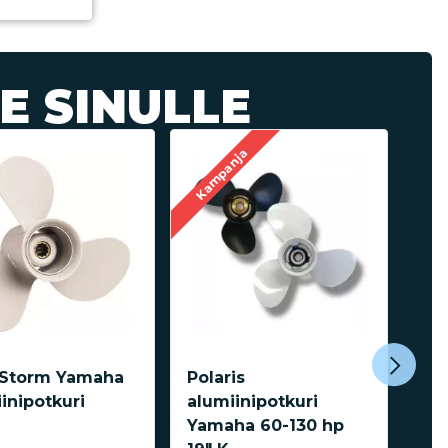
E SINULLE
Kampanja
Kam
rStorm Yamaha
Polaris
Ult
inipotkuri
alumiinipotkuri
kau
Yamaha 60-130 hp