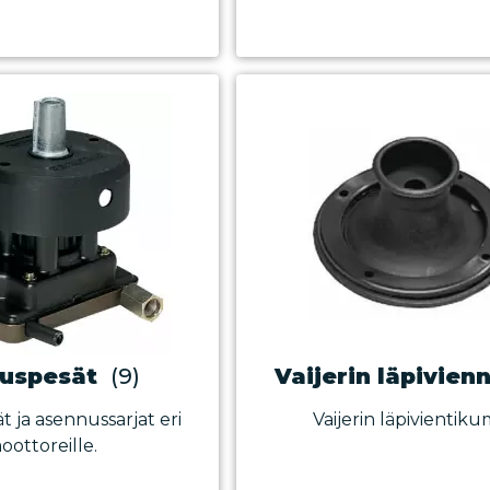
uspesät
(9)
Vaijerin läpivienn
 ja asennussarjat eri
Vaijerin läpivientikum
oottoreille.