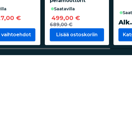
perämoottorit
illa
saatavilla
saa
27,00 €
499,00 €
Alk
689,00 €
 vaihtoehdot
Lisää ostoskoriin
Kat