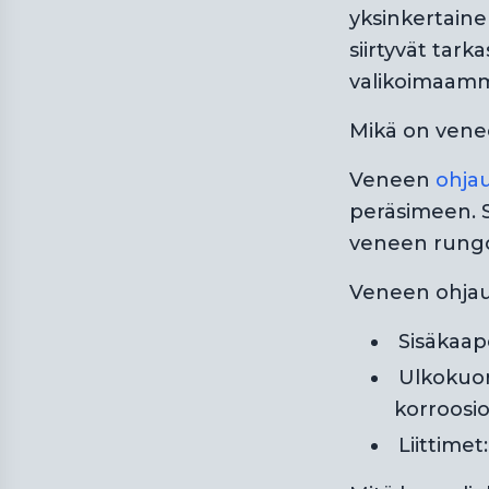
yksinkertaine
siirtyvät tar
valikoimaam
Mikä on vene
Veneen
ohja
peräsimeen. S
veneen rungon
Veneen ohjaus
Sisäkaape
Ulkokuor
korroosio
Liittime