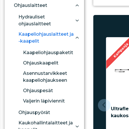
Ohjauslaitteet
Hydrauliset
ohjauslaitteet
Kaapeliohjauslaitteet ja
-kaapelit
Kampanj
Kaapeliohjauspaketit
Ohjauskaapelit
Asennustarvikkeet
kaapeliohjaukseen
Ohjauspesät
Vaijerin läpiviennit
Ultrafl
Ohjauspyörät
kaukos
Kaukohallintalaitteet ja