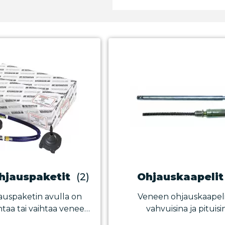
hjauspaketit
(2)
Ohjauskaapelit
auspaketin avulla on
Veneen ohjauskaapeli
taa tai vaihtaa veneen
vahvuisina ja pituisi
rjestelmä uudeksi.