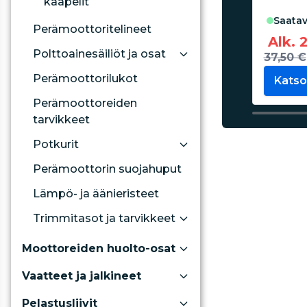
kaapelit
saatav
Perämoottoritelineet
Alk. 
Polttoainesäiliöt ja osat
37,50 €
Perämoottorilukot
Katso
Perämoottoreiden
tarvikkeet
Potkurit
Perämoottorin suojahuput
Lämpö- ja äänieristeet
Trimmitasot ja tarvikkeet
Moottoreiden huolto-osat
Vaatteet ja jalkineet
Pelastusliivit