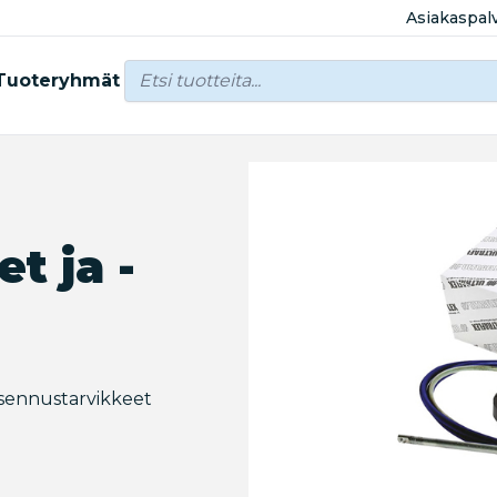
Asiakaspal
Tuoteryhmät
t ja -
 asennustarvikkeet