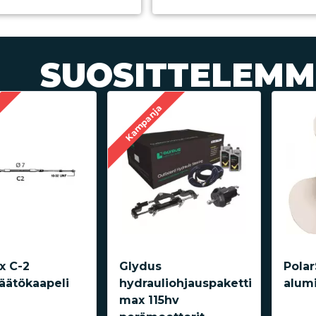
SUOSITTELEMM
a
Kampanja
ex C-2
Glydus
Pola
äätökaapeli
hydrauliohjauspaketti
alumi
max 115hv