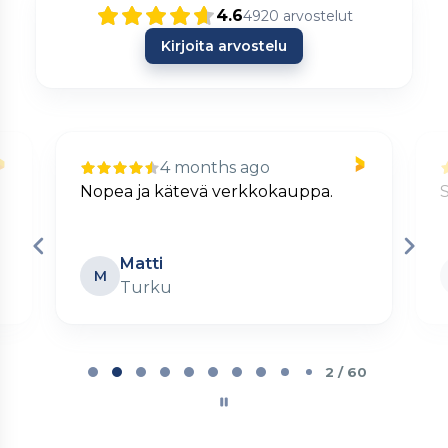
4.6
4920
arvostelut
Kirjoita arvostelu
4 months ago
Nopea ja kätevä verkkokauppa.
S
Matti
M
Turku
Page
2
2 / 60
of
60