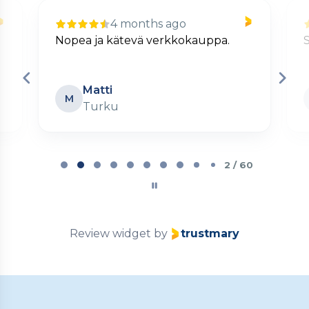
4 months ago
Nopea ja kätevä verkkokauppa.
S
Matti
M
Turku
Page
2
2 / 60
of
60
Review widget
by
trustmary