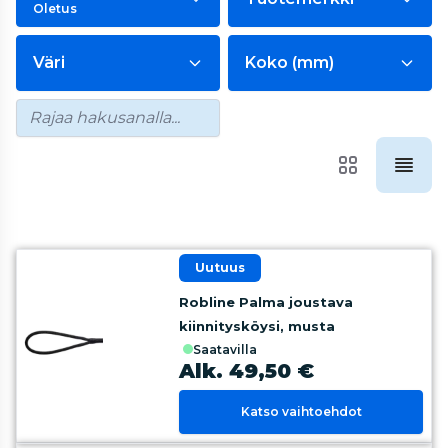
Oletus
Väri
Koko (mm)
uutuus
Robline Palma joustava
kiinnitysköysi, musta
saatavilla
Alk. 49,50 €
Katso vaihtoehdot