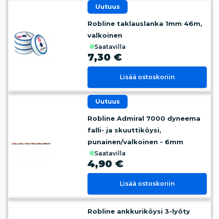
uutuus
Robline taklauslanka 1mm 46m,
valkoinen
saatavilla
7,30 €
Lisää ostoskoriin
uutuus
Robline Admiral 7000 dyneema
falli- ja skuuttiköysi,
punainen/valkoinen - 6mm
saatavilla
4,90 €
Lisää ostoskoriin
Robline ankkuriköysi 3-lyöty