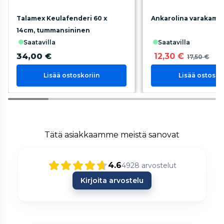
Talamex Keulafenderi 60 x
Ankarolina varakamp
14cm, tummansininen
saatavilla
saatavilla
34,00 €
12,30 €
17,50 €
Lisää ostoskoriin
Lisää ostosko
Tätä asiakkaamme meistä sanovat
4.6
4928
arvostelut
Kirjoita arvostelu