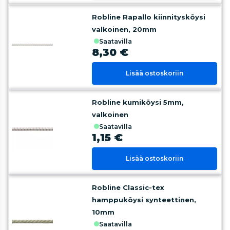
Robline Rapallo kiinnitysköysi
valkoinen, 20mm
saatavilla
8,30 €
Lisää ostoskoriin
Robline kumiköysi 5mm,
valkoinen
saatavilla
1,15 €
Lisää ostoskoriin
Robline Classic-tex
hamppuköysi synteettinen,
10mm
saatavilla