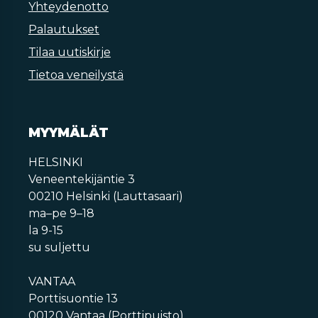
Yhteydenotto
Palautukset
Tilaa uutiskirje
Tietoa veneilystä
MYYMÄLÄT
HELSINKI
Veneentekijäntie 3
00210 Helsinki (Lauttasaari)
ma–pe 9–18
la 9-15
su suljettu
VANTAA
Porttisuontie 13
00120 Vantaa (Porttipuisto)