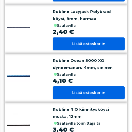
Robline Lazyjack Polybraid
köysi, 9mm, harmaa
saatavilla
2,40 €
Lisää ostoskoriin
Robline Ocean 3000 XG
dyneemanaru 4mm, sininen
saatavilla
4,10 €
Lisää ostoskoriin
Robline RIO kiinnitysköysi
musta, 12mm
saatavilla toimittajalta
3,40 €