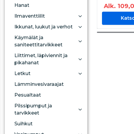
Hanat
Alk. 109,
Ilmaventtiilit
Kats
Ikkunat, luukut ja verhot
Käymälät ja
saniteettitarvikkeet
Liittimet, läpiviennit ja
pikahanat
Letkut
Lämminvesivaraajat
Pesualtaat
Pilssipumput ja
tarvikkeet
Suihkut