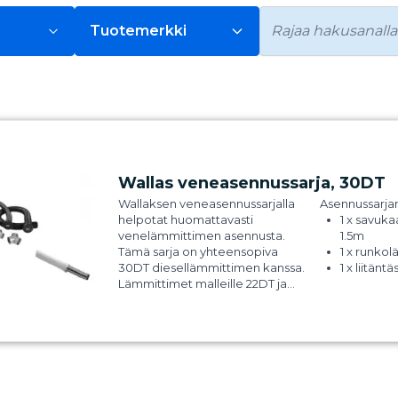
Tuotemerkki
Wallas veneasennussarja, 30DT
Wallaksen veneasennussarjalla
Asennussarjan
helpotat huomattavasti
1 x savuk
venelämmittimen asennusta.
1.5m
Tämä sarja on yhteensopiva
1 x runkol
30DT diesellämmittimen kanssa.
1 x liitänt
Lämmittimet malleille
22DT
ja
1 x lämmi
40DT
löytyy myös sivuiltamme.
2 x ulospu