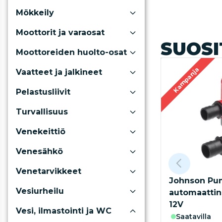
Mökkeily
Moottorit ja varaosat
SUOSI
Moottoreiden huolto-osat
Kampanja
Vaatteet ja jalkineet
Pelastusliivit
Turvallisuus
Venekeittiö
Venesähkö
Venetarvikkeet
Johnson Pu
Vesiurheilu
automaattin
12V
Vesi, ilmastointi ja WC
saatavilla