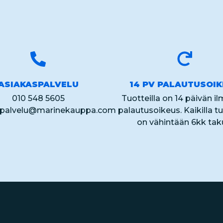
ASIAKASPALVELU
14 PV PALAUTUSOI
010 548 5605
Tuotteilla on 14 päivän i
spalvelu@marinekauppa.com
palautusoikeus. Kaikilla tu
on vähintään 6kk tak