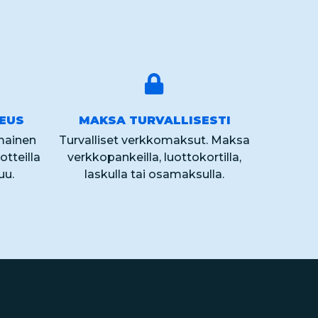
KEUS
MAKSA TURVALLISESTI
lmainen
Turvalliset verkkomaksut. Maksa
otteilla
verkkopankeilla, luottokortilla,
uu.
laskulla tai osamaksulla.