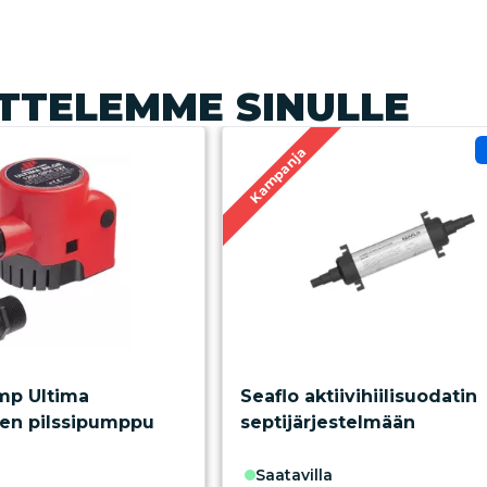
TTELEMME SINULLE
Kampanja
mp Ultima
Seaflo aktiivihiilisuodatin
en pilssipumppu
septijärjestelmään
saatavilla