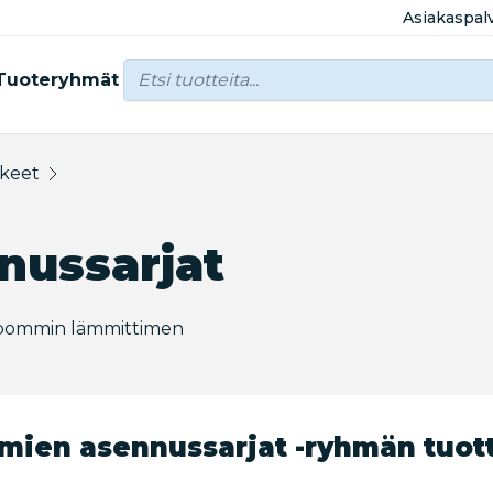
Asiakaspal
Tuoteryhmät
kkeet
nussarjat
elpommin lämmittimen
mien asennussarjat -ryhmän tuot