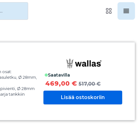
 osat:
saatavilla
aasuletku, Ø 28mm,
469,00 €
517,00 €
äpivienti, Ø 28mm
äsarja tankkiin
Lisää ostoskoriin
nilmaletku, 10m
hallusritilä, Ø 75mm