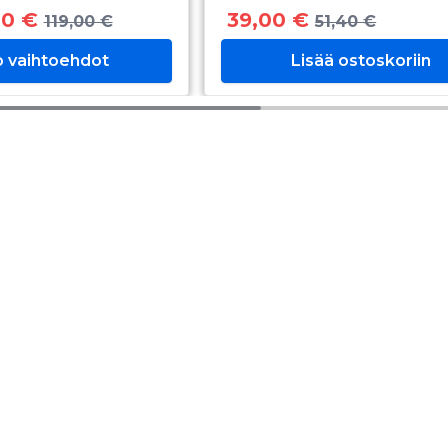
00 €
39,00 €
119,00 €
51,40 €
o vaihtoehdot
Lisää ostoskoriin