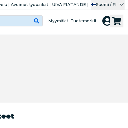
velu
|
Avoimet työpaikat
|
UIVA FLYTANDE
|
Suomi / FI
Myymälät
Tuotemerkit
teet