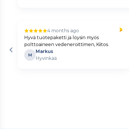
4 months ago
Nopea ja kätevä verkkokauppa.
Matti
M
Turku
Page
2
of
60