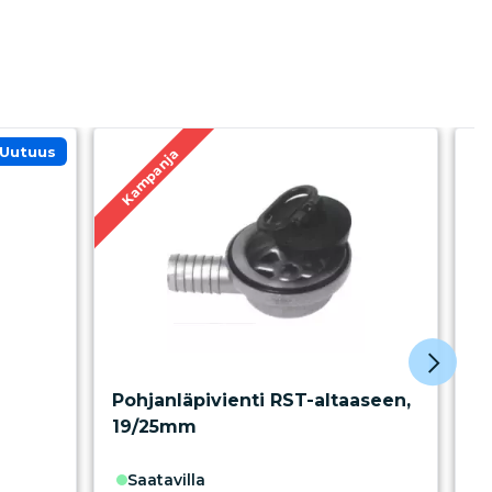
uutuus
Kampanja
Pohjanläpivienti RST-altaaseen,
H
19/25mm
saatavilla