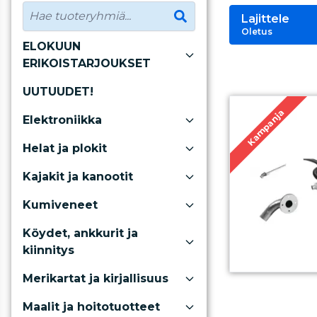
Lajittele
Oletus
ELOKUUN
ERIKOISTARJOUKSET
UUTUUDET!
Kampanja
Elektroniikka
Helat ja plokit
Kajakit ja kanootit
Kumiveneet
Köydet, ankkurit ja
kiinnitys
Merikartat ja kirjallisuus
Maalit ja hoitotuotteet