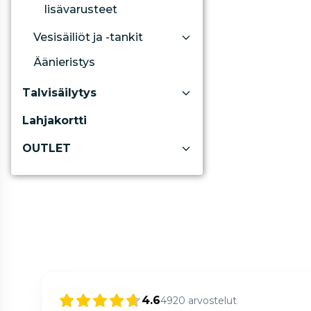
lisävarusteet
Vesisäiliöt ja -tankit
Äänieristys
Talvisäilytys
Lahjakortti
OUTLET
4.6
4920
arvostelut