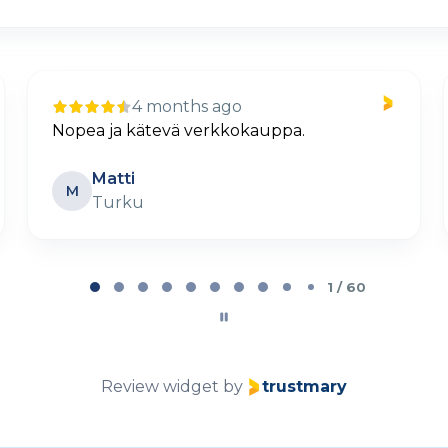
12 days ago
Selkeä ja helppo tilaus
Petteri Lehtovaara
PL
Parainen
2 / 60
Review widget
by
trustmary