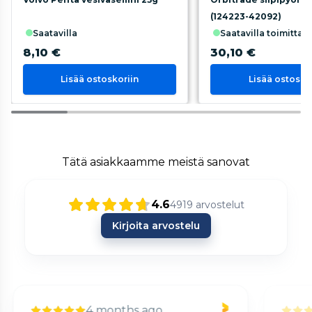
(124223-42092)
saatavilla
saatavilla toimittaja
8,10 €
30,10 €
Lisää ostoskoriin
Lisää ostosko
Tätä asiakkaamme meistä sanovat
4.6
4919
arvostelut
Kirjoita arvostelu
3 months ago