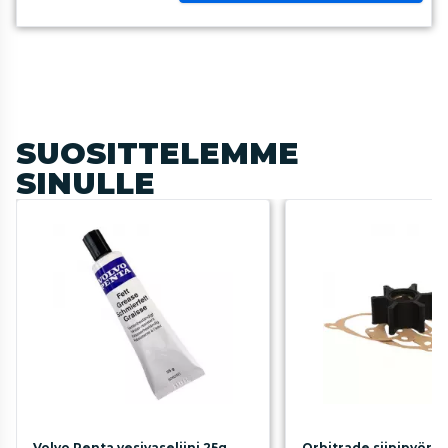
SUOSITTELEMME
SINULLE
Volvo Penta vesivaseliini 25g
Orbitrade siipipyörä