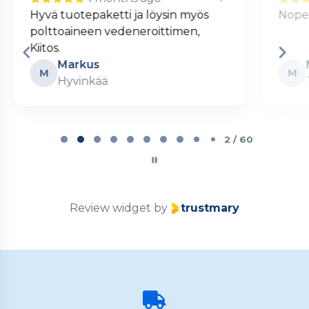
Nopea ja kätevä verkkokauppa.
S
Matti
M
Turku
Page
2
2 / 60
of
60
Review widget
by
trustmary