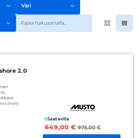
Väri
shore 2.0
ainen
XXL
eikkaus
arvo (noin)
m
Pro kalvo
saatavilla
nen säädettävä
tettavissa
649,00 €
975,00 €
n.
esenssi-