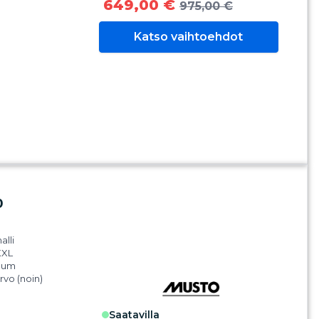
tettavissa
649,00 €
975,00 €
n.
esenssi-
Katso vaihtoehdot
t, jotka hohtavat
 1: 100% polyamidia
tyä)
 2: 100% kierrätetty
iä
 3: 100% kierrätetty
iä
i 4: 100%
ani
0
alli
XXL
inum
arvo (noin)
m
Gore-tex Pro kalvo
saatavilla
nen säädettävä