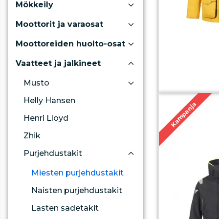
Mökkeily
Moottorit ja varaosat
Moottoreiden huolto-osat
Vaatteet ja jalkineet
Musto
Helly Hansen
Kampanja
Henri Lloyd
Zhik
Purjehdustakit
Miesten purjehdustakit
Naisten purjehdustakit
Lasten sadetakit