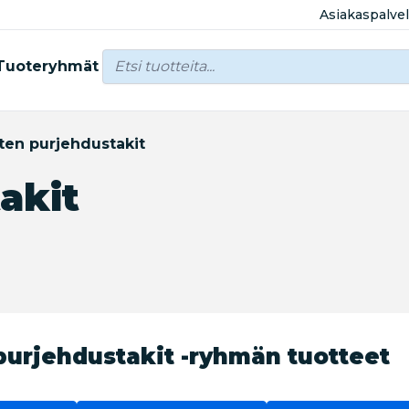
Asiakaspalve
Tuoteryhmät
ten purjehdustakit
akit
purjehdustakit -ryhmän tuotteet