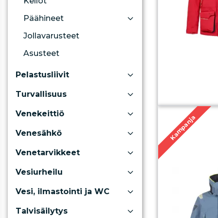
Kellot
Päähineet
Jollavarusteet
Asusteet
Pelastusliivit
Turvallisuus
Venekeittiö
Kampanja
Venesähkö
Venetarvikkeet
Vesiurheilu
Vesi, ilmastointi ja WC
Talvisäilytys