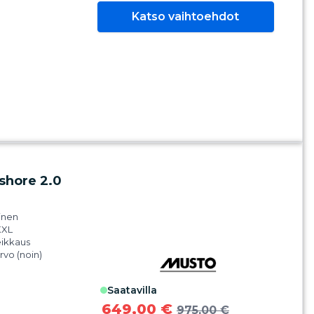
esenssi-
Katso vaihtoehdot
t, jotka hohtavat
 1: 100% polyamidia
tyä)
 2: 100% kierrätetty
iä
 3: 100% kierrätetty
iä
i 4: 100%
ani
shore 2.0
inen
XXL
eikkaus
arvo (noin)
m
inen Gore-tex Pro
saatavilla
nen säädettävä
649,00 €
975,00 €