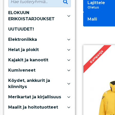
Lajittele
Oletus
ELOKUUN
ERIKOISTARJOUKSET
Malli
UUTUUDET!
Elektroniikka
Helat ja plokit
Kampanja
Kajakit ja kanootit
Kumiveneet
Köydet, ankkurit ja
kiinnitys
Merikartat ja kirjallisuus
Maalit ja hoitotuotteet