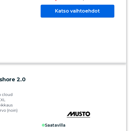
tettavissa
n.
Katso vaihtoehdot
esenssi-
t, jotka hohtavat
 1: 100% polyamidia
tyä)
 2: 100% kierrätetty
iä
 3: 100% kierrätetty
iä
i 4: 100%
ani
shore 2.0
m cloud
XXL
eikkaus
arvo (noin)
m
Pro kalvo
saatavilla
nen säädettävä