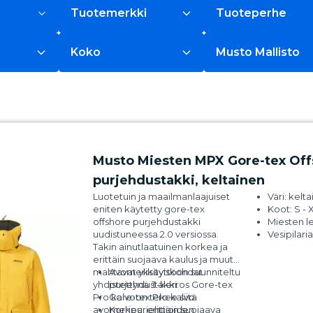
Tuotemerkki
Tuoteperhe
Koko
Musto Mallisto
Musto Miesten MPX Gore-tex Off
purjehdustakki, keltainen
Luotetuin ja maailmanlaajuiset
Väri: kelt
eniten käytetty gore-tex
Koot: S - 
offshore purjehdustakki
Miesten l
uudistuneessa 2.0 versiossa.
Vesipilari
Takin ainutlaatuinen korkea ja
30.000m
erittäin suojaava kaulus ja muut
Gore-tex 
mahtavat yksityiskohdat
Avomerikäyttöön suunniteltu
Uv-keltai
yhdistettynä 3-kerros Gore-tex
purjehdustakki.
huppu. Tai
Pro kalvoon tekee siitä
Gore-tex Pro kalvo.
kauluksee
avomeripurjehtijoiden
Korkea, erittäin suojaava
Fotolumin