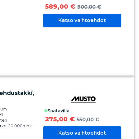
tettavissa
589,00 €
900,00 €
n.
esenssi-
Katso vaihtoehdot
t, jotka hohtavat
 1: 100% polyamidia
tyä)
 2: 100% kierrätetty
iä
 3: 100% kierrätetty
iä
i 4: 100%
ani
ehdustakki,
inum
saatavilla
XL
275,00 €
550,00 €
sten
iarvo: 20.000mm+
inen Gore-tex
Katso vaihtoehdot
ce kalvo.