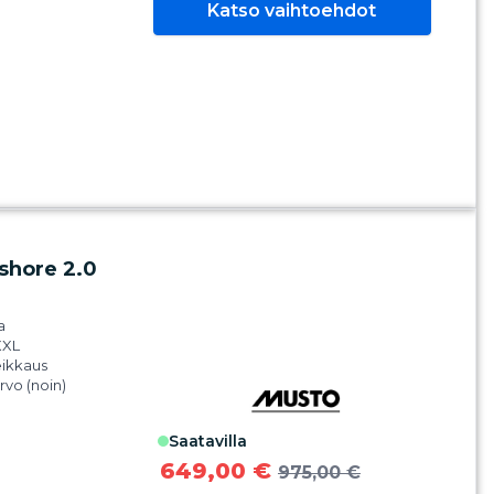
Katso vaihtoehdot
t, jotka hohtavat
 1: 100% polyamidia
tyä)
 2: 100% kierrätetty
iä
 3: 100% kierrätetty
iä
i 4: 100%
ani
shore 2.0
a
XXL
eikkaus
arvo (noin)
m
Pro kalvo
saatavilla
nen säädettävä
tettavissa
649,00 €
975,00 €
n.