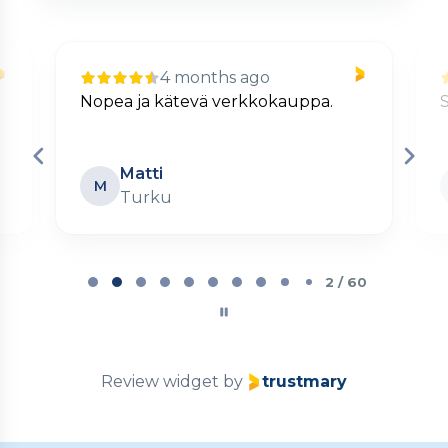
4 months ago
Nopea ja kätevä verkkokauppa.
S
Matti
M
Turku
Page
2
2 / 60
of
60
Review widget
by
trustmary