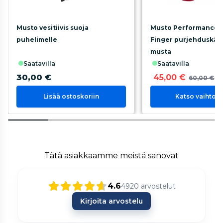
Musto vesitiivis suoja
Musto Performance 2
puhelimelle
Finger purjehduskäsi
musta
saatavilla
saatavilla
30,00 €
45,00 €
60,00 €
Lisää ostoskoriin
Katso vaihtoe
Tätä asiakkaamme meistä sanovat
4.6
4920
arvostelut
Kirjoita arvostelu