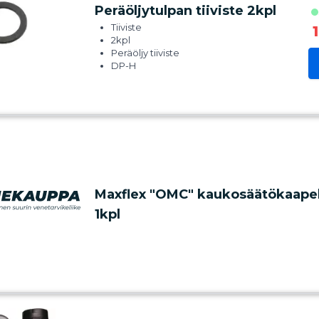
Peräöljytulpan tiiviste 2kpl
Tiiviste
2kpl
Peräöljy tiiviste
DP-H
Volvo Penta
Maxflex "OMC" kaukosäätökaapeli 
1kpl