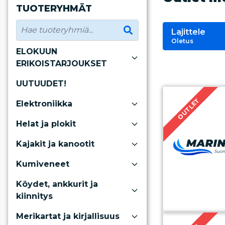
TUOTERYHMÄT
Lajittele
Oletus
ELOKUUN
ERIKOISTARJOUKSET
UUTUUDET!
OUTLET
Elektroniikka
Helat ja plokit
Kajakit ja kanootit
Kumiveneet
Köydet, ankkurit ja
kiinnitys
Merikartat ja kirjallisuus