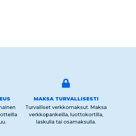
KEUS
MAKSA TURVALLISESTI
lmainen
Turvalliset verkkomaksut. Maksa
otteilla
verkkopankeilla, luottokortilla,
uu.
laskulla tai osamaksulla.