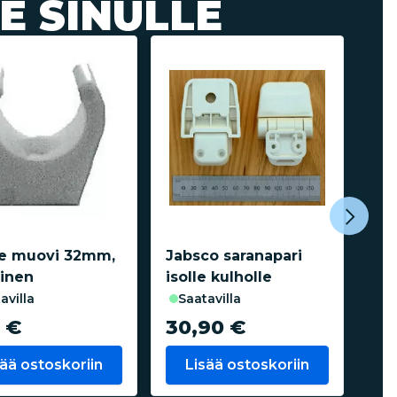
E SINULLE
ke muovi 32mm,
Jabsco saranapari
Ku
oinen
isolle kulholle
ruu
tavilla
saatavilla
0 €
30,90 €
9,
sää ostoskoriin
Lisää ostoskoriin