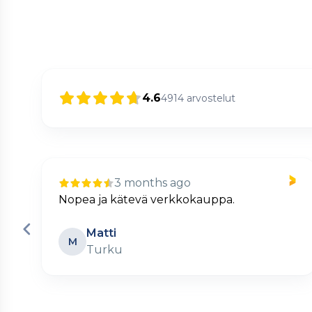
4.6
4914
arvostelut
3 months ago
Nopea ja kätevä verkkokauppa.
Matti
M
Turku
Page
2