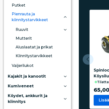
Putket
Pienrauta ja
kiinnitystarvikkeet
Ruuvit
Mutterit
Aluslaatat ja prikat
Kiinnitystarvikkeet
Vaijerilukot
Spinlo
Köysil
Kajakit ja kanootit
tilatt
Kumiveneet
65,0
Köydet, ankkurit ja
Lisää
kiinnitys