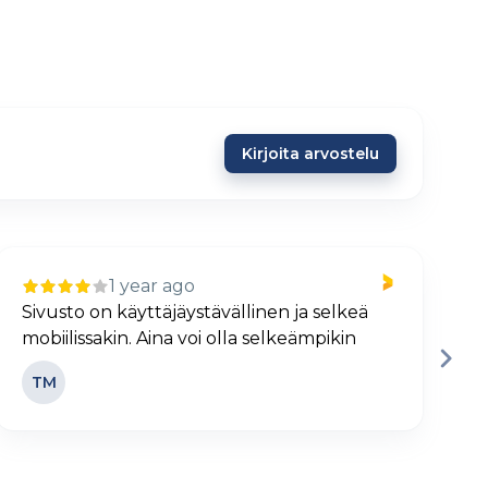
Kirjoita arvostelu
1 year ago
Sivusto on käyttäjäystävällinen ja selkeä
H
mobiilissakin. Aina voi olla selkeämpikin
j
TM