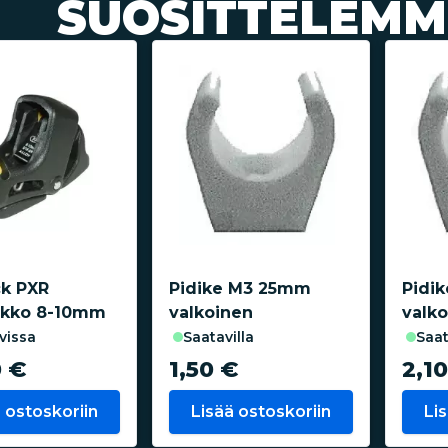
SUOSITTELEMM
ck PXR
Pidike M3 25mm
Pidi
ukko 8-10mm
valkoinen
valk
avissa
saatavilla
saa
0 €
1,50 €
2,1
 ostoskoriin
Lisää ostoskoriin
Li