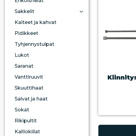
Erikoishelat
Sakkelit
Kaiteet ja kahvat
Pidikkeet
Tyhjennystulpat
Lukot
Saranat
Kiinnity
Vanttiruuvit
Skuuttihaat
Salvat ja haat
Sokat
Rikipultit
Kalliokiilat