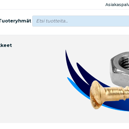
Asiakaspal
Tuoteryhmät
kkeet