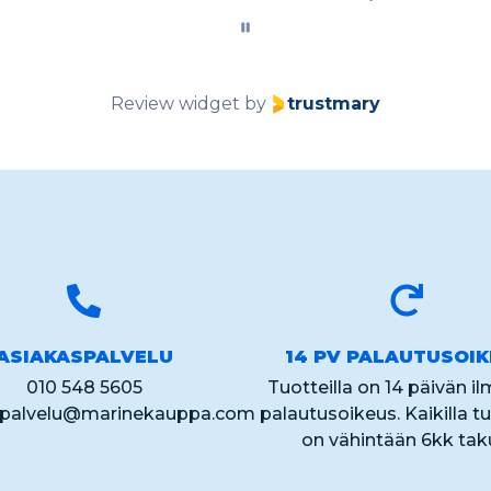
Review widget
by
trustmary
ASIAKASPALVELU
14 PV PALAUTUSOI
010 548 5605
Tuotteilla on 14 päivän i
spalvelu@marinekauppa.com
palautusoikeus. Kaikilla tu
on vähintään 6kk tak