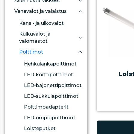
Asennustarvikkeet
Venevalot ja valaistus
Kansi- ja ulkovalot
Kulkuvalot ja
valomastot
Polttimot
Hehkulankapolttimot
Lois
LED-korttipolttimot
LED-bajonettipolttimot
LED-sukkulapolttimot
Polttimoadapterit
LED-umpiopolttimot
Loisteputket