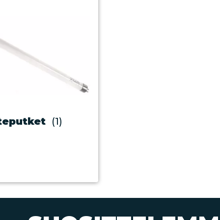
teputket
(1)