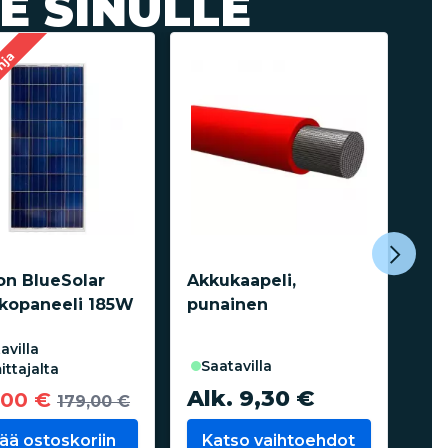
E SINULLE
nja
on BlueSolar
Akkukaapeli,
Sea
nkopaneeli 185W
punainen
kat
12/
saatavilla
ittajalta
Alk. 9,30 €
17
,00 €
179,00 €
sää ostoskoriin
Katso vaihtoehdot