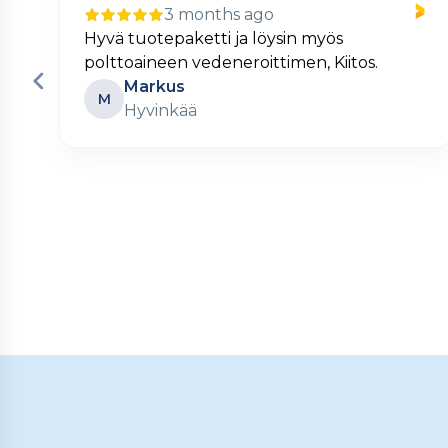
3 months ago
Nopea ja kätevä verkkokauppa.
Matti
M
Turku
Page
2
of
60