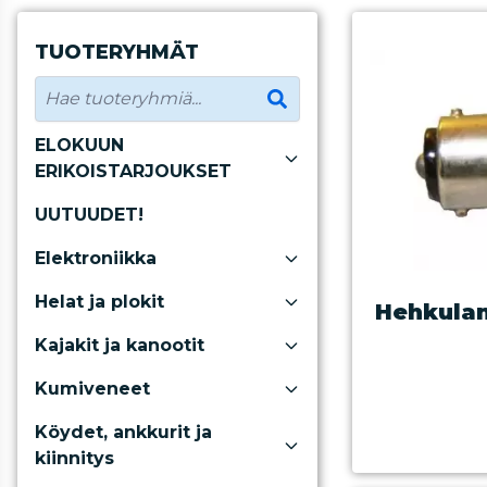
TUOTERYHMÄT
ELOKUUN
ERIKOISTARJOUKSET
UUTUUDET!
Elektroniikka
Helat ja plokit
Hehkulan
Kajakit ja kanootit
Kumiveneet
Köydet, ankkurit ja
kiinnitys