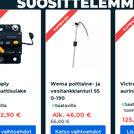
SUOSITTELEMM
a
Kampanja
Kampa
pply
Wema polttaine- ja
Victr
attisulake
vesitankkianturi S5
auri
0-190
saatavilla
illa
saatavilla
toim
32,90 €
Alk. 46,00 €
125
€
56,00 €
 vaihtoehdot
Katso vaihtoehdot
Li