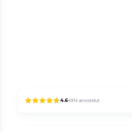
4.6
4914
arvostelut