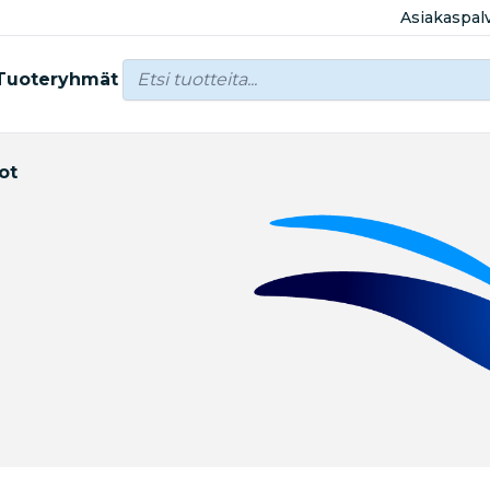
Asiakaspal
Tuoteryhmät
ot