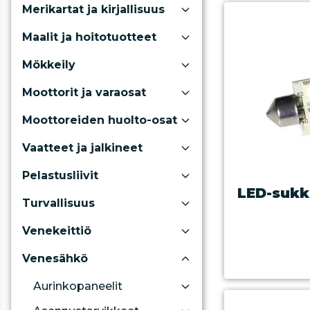
Merikartat ja kirjallisuus
Maalit ja hoitotuotteet
Mökkeily
Moottorit ja varaosat
Moottoreiden huolto-osat
Vaatteet ja jalkineet
Pelastusliivit
LED-sukk
Turvallisuus
Venekeittiö
Venesähkö
Aurinkopaneelit