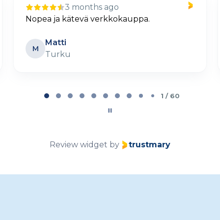
10 days ago
Selkeä ja helppo tilaus
Petteri Lehtovaara
PL
Parainen
2 / 60
Review widget
by
trustmary