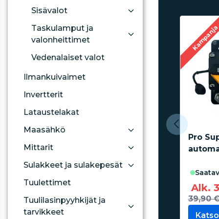
Sisävalot
Kampanj
Taskulamput ja
valonheittimet
Vedenalaiset valot
Ilmankuivaimet
Invertterit
Lataustelakat
Maasähkö
Pro Su
Mittarit
automa
Sulakkeet ja sulakepesät
saatav
Tuulettimet
Alk. 
39,90 
Tuulilasinpyyhkijät ja
tarvikkeet
Katso