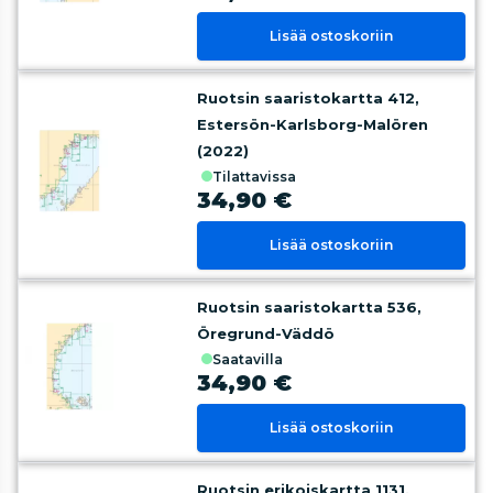
Lisää ostoskoriin
Ruotsin saaristokartta 412,
Estersön-Karlsborg-Malören
(2022)
tilattavissa
34,90 €
Lisää ostoskoriin
Ruotsin saaristokartta 536,
Öregrund-Väddö
saatavilla
34,90 €
Lisää ostoskoriin
Ruotsin erikoiskartta 1131,