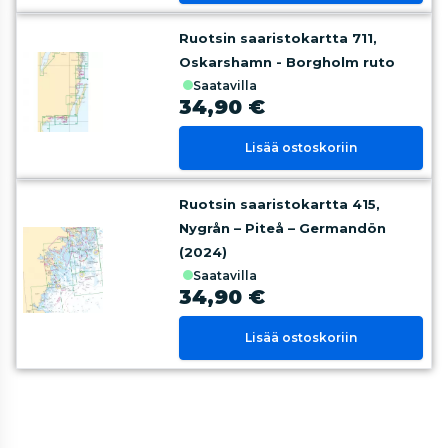
Ruotsin saaristokartta 711,
Oskarshamn - Borgholm ruto
saatavilla
34,90 €
Lisää ostoskoriin
Ruotsin saaristokartta 415,
Nygrån – Piteå – Germandön
(2024)
saatavilla
34,90 €
Lisää ostoskoriin