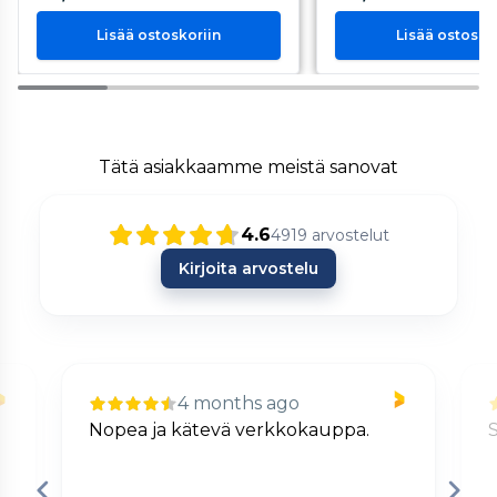
Lisää ostoskoriin
Lisää ostosko
Tätä asiakkaamme meistä sanovat
4.6
4919
arvostelut
Kirjoita arvostelu
4 months ago
Nopea ja kätevä verkkokauppa.
S