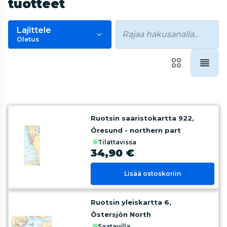
tuotteet
Lajittele
Oletus
Ruotsin saaristokartta 922,
Öresund - northern part
tilattavissa
34,90 €
Lisää ostoskoriin
Ruotsin yleiskartta 6,
Östersjön North
saatavilla