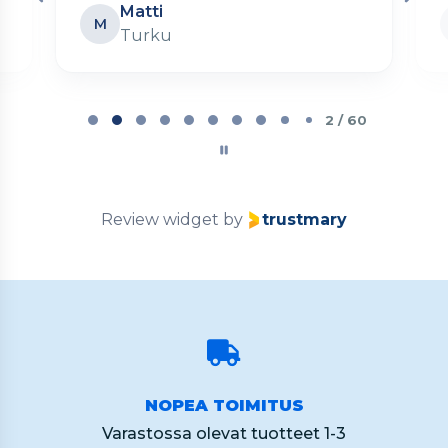
Matti
M
Turku
Page
2
2 / 60
of
60
Review widget
by
trustmary
NOPEA TOIMITUS
Varastossa olevat tuotteet 1-3