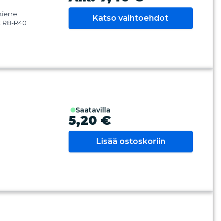
kierre
Katso vaihtoehdot
a: R8-R40
saatavilla
5,20 €
Lisää ostoskoriin