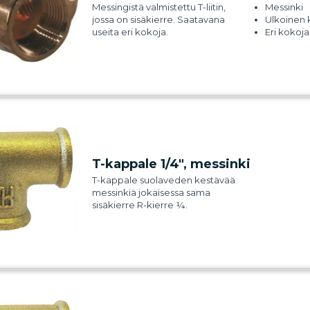
Messingistä valmistettu T-liitin,
Messinki
jossa on sisäkierre. Saatavana
Ulkoinen 
useita eri kokoja.
Eri kokoj
T-kappale 1/4", messinki
T-kappale suolaveden kestävää
messinkiä jokaisessa sama
sisäkierre R-kierre ¼.