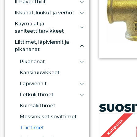
Ilmaventtiilit
Ikkunat, luukut ja verhot
Käymälät ja
saniteettitarvikkeet
Liittimet, läpiviennit ja
pikahanat
Pikahanat
Kansiruuvikkeet
Läpiviennit
Letkuliittimet
SUOSI
Kulmaliittimet
Messinkiset sovittimet
Kampanja
T-liittimet