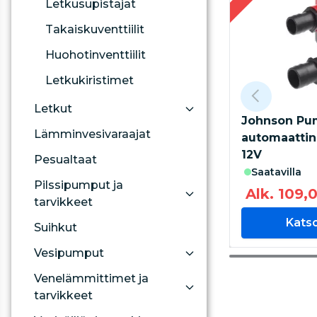
Letkusupistajat
Takaiskuventtiilit
Huohotinventtiilit
Letkukiristimet
Letkut
Johnson Pu
Lämminvesivaraajat
automaattin
12V
Pesualtaat
saatavilla
Pilssipumput ja
Alk. 109,
tarvikkeet
Kats
Suihkut
Vesipumput
Venelämmittimet ja
tarvikkeet