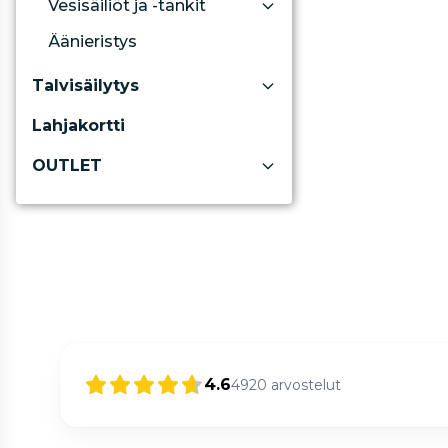
Vesisäiliöt ja -tankit
Äänieristys
Talvisäilytys
Lahjakortti
OUTLET
4.6
4920
arvostelut