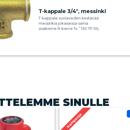
T-kappale 3/4", messinki
T-kappale suolaveden kestävää
messinkiä jokaisessa sama
sisäkierre R-kierre ¾ ” 130 TP 10L
TTELEMME SINULLE
Kampanja