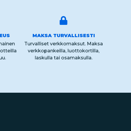
KEUS
MAKSA TURVALLISESTI
lmainen
Turvalliset verkkomaksut. Maksa
otteilla
verkkopankeilla, luottokortilla,
uu.
laskulla tai osamaksulla.