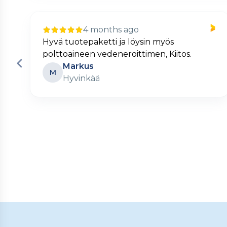
4 months ago
Nopea ja kätevä verkkokauppa.
Matti
M
Turku
Page
2
of
60