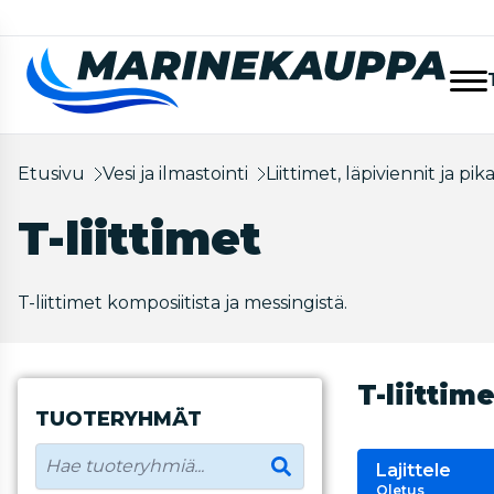
Etusivu
Vesi ja ilmastointi
Liittimet, läpiviennit ja pi
T-liittimet
T-liittimet komposiitista ja messingistä.
T-liittim
TUOTERYHMÄT
Lajittele
Oletus