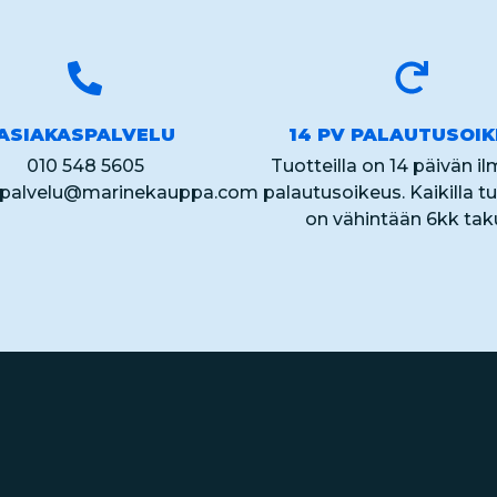
ASIAKASPALVELU
14 PV PALAUTUSOI
010 548 5605
Tuotteilla on 14 päivän i
spalvelu@marinekauppa.com
palautusoikeus. Kaikilla tu
on vähintään 6kk tak