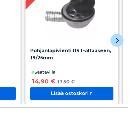
Pohjanläpivienti RST-altaaseen,
H
19/25mm
saatavilla
A
14,90 €
17,50 €
Lisää ostoskoriin