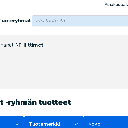
Asiakaspal
Tuoteryhmät
kahanat
T-liittimet
et -ryhmän tuotteet
Tuotemerkki
Koko