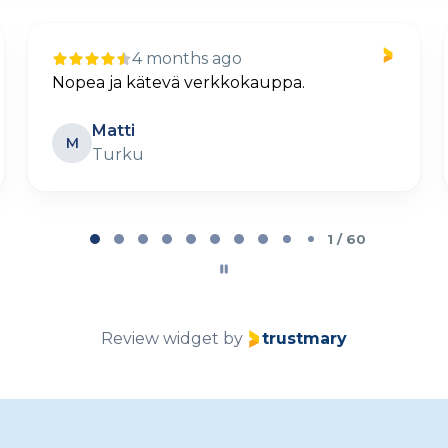
12 days ago
Selkeä ja helppo tilaus
Petteri Lehtovaara
PL
Parainen
2 / 60
Review widget
by
trustmary