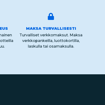
KEUS
MAKSA TURVALLISESTI
lmainen
Turvalliset verkkomaksut. Maksa
otteilla
verkkopankeilla, luottokortilla,
uu.
laskulla tai osamaksulla.