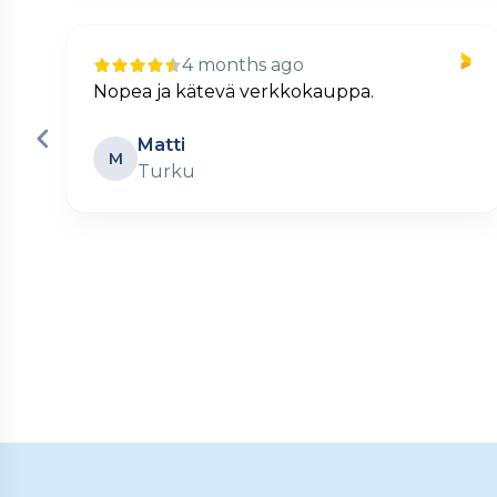
4 months ago
Nopea ja kätevä verkkokauppa.
Matti
M
Turku
Page
2
of
60