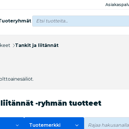
Asiakaspal
Tuoteryhmät
kkeet
Tankit ja liitännät
lttoainesäiliöt.
 liitännät -ryhmän tuotteet
Tuotemerkki