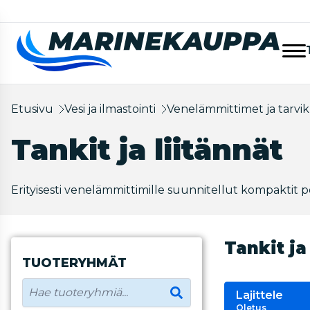
Etusivu
Vesi ja ilmastointi
Venelämmittimet ja tarvi
Tankit ja liitännät
Erityisesti venelämmittimille suunnitellut kompaktit po
Tankit ja
TUOTERYHMÄT
Lajittele
Oletus