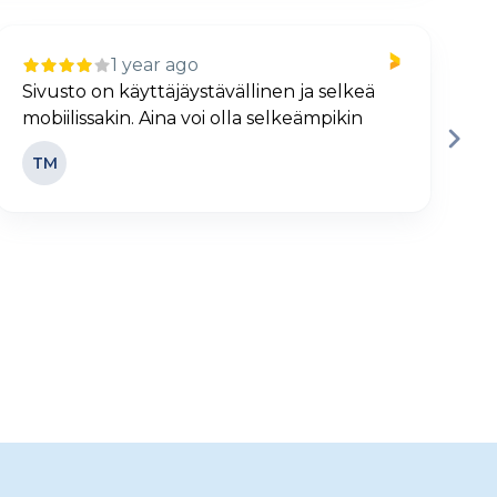
1 year ago
Sivusto on käyttäjäystävällinen ja selkeä
H
mobiilissakin. Aina voi olla selkeämpikin
j
TM