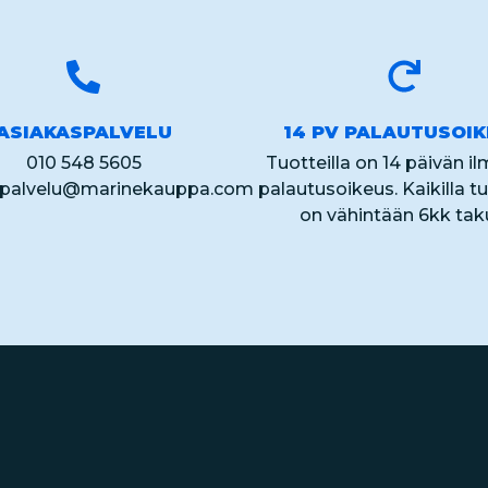
ASIAKASPALVELU
14 PV PALAUTUSOI
010 548 5605
Tuotteilla on 14 päivän i
spalvelu@marinekauppa.com
palautusoikeus. Kaikilla tu
on vähintään 6kk tak