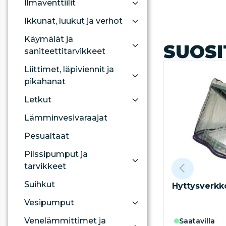
Ilmaventtiilit
Ikkunat, luukut ja verhot
Käymälät ja
SUOSI
saniteettitarvikkeet
Liittimet, läpiviennit ja
pikahanat
Letkut
Lämminvesivaraajat
Pesualtaat
Pilssipumput ja
tarvikkeet
Suihkut
Hyttysverkk
Vesipumput
Venelämmittimet ja
saatavilla