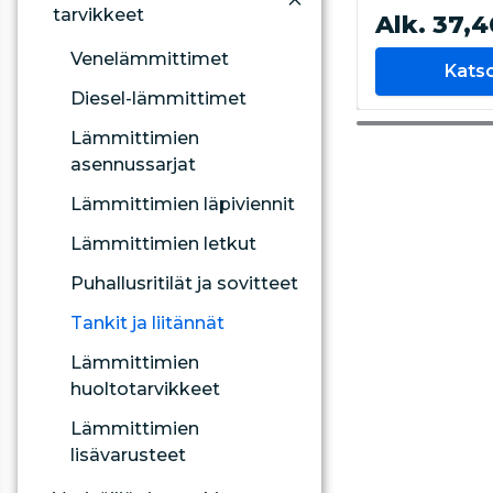
tarvikkeet
Alk. 37,4
Venelämmittimet
Kats
Diesel-lämmittimet
Lämmittimien
asennussarjat
Lämmittimien läpiviennit
Lämmittimien letkut
Puhallusritilät ja sovitteet
Tankit ja liitännät
Lämmittimien
huoltotarvikkeet
Lämmittimien
lisävarusteet