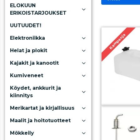
ELOKUUN
ERIKOISTARJOUKSET
UUTUUDET!
Kampanja
Elektroniikka
Helat ja plokit
Kajakit ja kanootit
Kumiveneet
Köydet, ankkurit ja
kiinnitys
Merikartat ja kirjallisuus
Maalit ja hoitotuotteet
Mökkeily