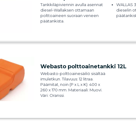
Tankkiläpiviennin avulla asennat
WALLAS 30
diesel-Wallaksen ottamaan
dieselin 
polttoaineen suoraan veneen
päätankis
päätankista.
Webasto polttoainetankki 12L
Webasto-polttoainesäiliö sisältää
imuletkun. Tilavuus: 12 litraa.
Päämitat, noin (P x L x K): 400 x
260 x 170 mm. Materiaali: Muovi.
Väri: Oranssi.