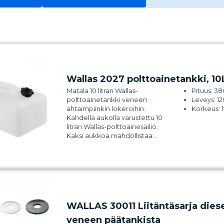
Wallas 2027 polttoainetankki, 10
Matala 10 litran Wallas-
Pituus: 
polttoainetankki veneen
Leveys: 
ahtaimpiinkin lokeroihin.
Korkeus:
Kahdella aukolla varustettu 10
litran Wallas-polttoainesäiliö.
Kaksi aukkoa mahdollistaa
Wallas-lämmittimen liitännän ja
tankin täytön lämmitintä
irrottamatta. Voit
vaihtoehtoisesti liittää toisen
laitteen kuten Wallas-lieden
tankkiin. Soveltuu diesel- ja
petrolilaitteille.
WALLAS 30011 Liitäntäsarja diese
veneen päätankista