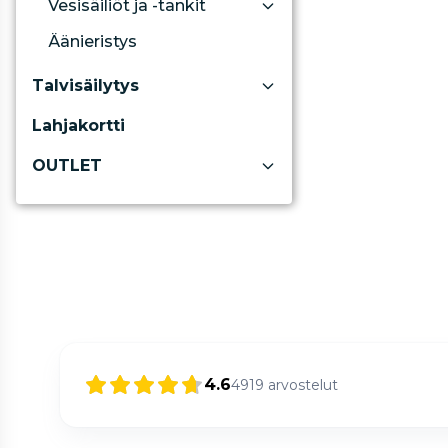
Vesisäiliöt ja -tankit
Äänieristys
Talvisäilytys
Lahjakortti
OUTLET
4.6
4919
arvostelut