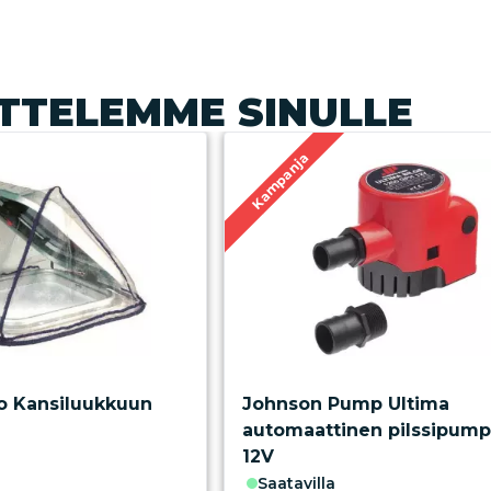
TTELEMME SINULLE
Kampanja
o Kansiluukkuun
Johnson Pump Ultima
automaattinen pilssipum
12V
saatavilla