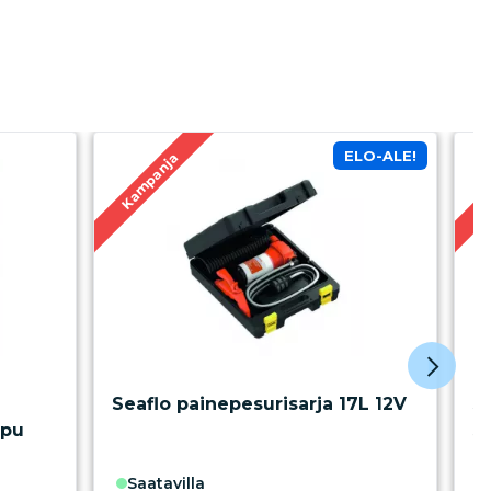
ELO-ALE!
Kampanja
K
Seaflo painepesurisarja 17L 12V
Se
ppu
s
saatavilla