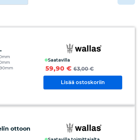
L
380mm
saatavilla
120mm
59,90 €
 190mm
63,00 €
Lisää ostoskoriin
lin ottoon
saatavilla toimittajalta