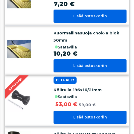
7,20 €
Lisää ostoskoriin
Kuormaliinasuoja chok-a blok
50mm
saatavilla
10,20 €
Lisää ostoskoriin
Kampanja
ELO-ALE!
Kölirulla 196x16/21mm
saatavilla
53,00 €
59,00 €
Lisää ostoskoriin