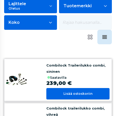
Lajittele
Tuotemerkki
Oletus
Koko
Combilock Trailerilukko combi,
sininen
saatavilla
239,00 €
Lisää ostoskoriin
Combilock trailerilukko combi,
vihreä