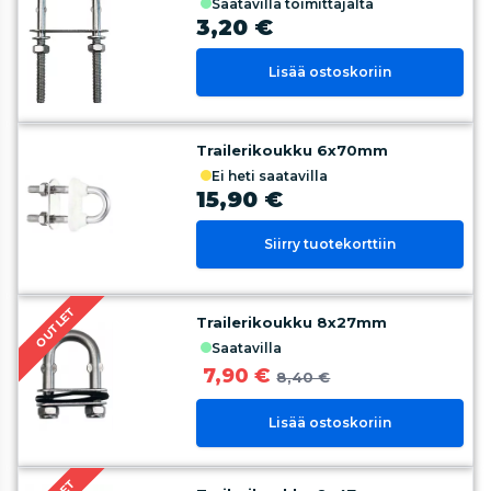
saatavilla toimittajalta
3,20 €
Lisää ostoskoriin
Trailerikoukku 6x70mm
ei heti saatavilla
15,90 €
Siirry tuotekorttiin
OUTLET
Trailerikoukku 8x27mm
saatavilla
7,90 €
8,40 €
Lisää ostoskoriin