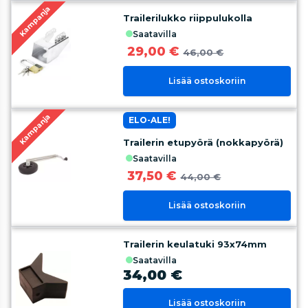
Kampanja
Trailerilukko riippulukolla
saatavilla
29,00 €
46,00 €
Lisää ostoskoriin
Kampanja
ELO-ALE!
Trailerin etupyörä (nokkapyörä)
saatavilla
37,50 €
44,00 €
Lisää ostoskoriin
Trailerin keulatuki 93x74mm
saatavilla
34,00 €
Lisää ostoskoriin