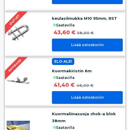
OUTLET
keulasilmukka M10 95mm, RST
saatavilla
43,60 €
58,00 €
Lisää ostoskoriin
Kampanja
ELO-ALE!
Kuormakiristin 6m
saatavilla
41,40 €
46,00 €
Lisää ostoskoriin
Kuormaliinasuoja chok-a blok
38mm
saatavilla