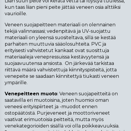
Liian suuri peite voi kerätä vettä tai löystyä tuulessa, 
kun taas liian pieni peite jättää veneen osia alttiiksi 
vaurioille.
Veneen suojapeitteen materiaali on olennainen 
tekijä valinnassasi; vedenpitävä ja UV-suojattu 
materiaali on yleensä suositeltava, sillä se kestää 
parhaiten muuttuvia sääolosuhteita. PVC ja 
erityisesti vahvistetut kankaat ovat suosittuja 
materiaaleja venepressuissa kestävyytensä ja 
suojaavuutensa ansiosta.  On järkevää tarkistaa 
riittävä määrä vahvistettuja kiinnityspisteitä, jotta 
venepeite se saadaan kiinnitettyä tiukasti veneen 
ympärille.
Venepeitteen muoto
: Veneen suojapeitteitä on 
saatavilla eri muotoisina, joten huomioi oman 
veneesi erityispiirteet ja -muodot ennen 
ostopäätöstä. Purjeveneet ja moottoriveneet 
vaativat erimuotoisia peitteitä, mutta myös 
venekategorioiden sisällä voi olla poikkeavuuksia. 