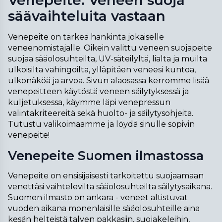
Venepeite: Veneen suoja
säävaihteluita vastaan
Venepeite on tärkeä hankinta jokaiselle 
veneenomistajalle. Oikein valittu veneen suojapeite 
suojaa sääolosuhteilta, UV-säteilyltä, lialta ja muilta 
ulkoisilta vahingoilta, ylläpitäen veneesi kuntoa, 
ulkonäköä ja arvoa. Sivun alaosassa kerromme lisää 
venepeitteen käytöstä veneen säilytyksessä ja 
kuljetuksessa, käymme läpi venepressun 
valintakriteereitä sekä huolto- ja säilytysohjeita. 
Tutustu valikoimaamme ja löydä sinulle sopivin 
venepeite!
Venepeite Suomen ilmastossa
Venepeite on ensisijaisesti tarkoitettu suojaamaan 
venettäsi vaihtelevilta sääolosuhteilta säilytysaikana. 
Suomen ilmasto on ankara - veneet altistuvat 
vuoden aikana monenlaisille sääolosuhteille aina 
kesän helteistä talven pakkasiin, suojakeleihin, 