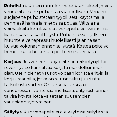
Puhdistus
: Kuten muutkin veneilytarvikkeet, myös 
venepeite tulee puhdistaa säännöllisesti. Veneen 
suojapeite puhdistetaan tyypillisesti käyttämällä 
pehmeää harjaa ja mietoa saippuaa. Vältä aina 
voimakkaita kemikaaleja - venepeite voi vaurioitua 
liian ankarasta käsittelystä. Puhdistuksen jälkeen 
huuhtele venepressu huolellisesti ja anna sen 
kuivua kokonaan ennen säilytystä. Kostea peite voi 
homehtua ja heikentää peitteen materiaalia.
Korjaus
: Jos veneen suojapeite on reikiintynyt tai 
revennyt, se kannattaa korjata mahdollisimman 
pian. Usein pienet vauriot voidaan korjata erityisillä 
korjaussarjoilla, jotka on suunniteltu juuri tätä 
tarkoitusta varten. On tärkeää tarkistaa 
venepressun kunto säännöllisesti, erityisesti ennen 
talvisäilytystä, jotta vältetään suurempien 
vaurioiden syntyminen.
Säilytys
: Kun venepeite ei ole käytössä, säilytä sitä 