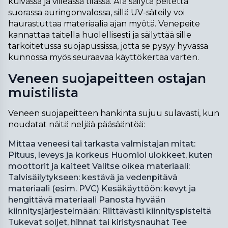
kuivassa ja viileässä tilassa. Älä säilytä peitettä 
suorassa auringonvalossa, sillä UV-säteily voi 
haurastuttaa materiaalia ajan myötä. Venepeite 
kannattaa taitella huolellisesti ja säilyttää sille 
tarkoitetussa suojapussissa, jotta se pysyy hyvässä 
kunnossa myös seuraavaa käyttökertaa varten.
Veneen suojapeitteen ostajan
muistilista
Veneen suojapeitteen hankinta sujuu sulavasti, kun 
noudatat näitä neljää pääsääntöä: 
Mittaa veneesi tai tarkasta valmistajan mitat:
Pituus, leveys ja korkeus Huomioi ulokkeet, kuten
moottorit ja kaiteet
Valitse oikea materiaali:
Talvisäilytykseen: kestävä ja vedenpitävä
materiaali (esim. PVC) Kesäkäyttöön: kevyt ja
hengittävä materiaali
Panosta hyvään
kiinnitysjärjestelmään:
Riittävästi kiinnityspisteitä
Tukevat soljet, hihnat tai kiristysnauhat
Tee