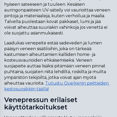
hyiseen sateeseen ja tuuleen. Kesäisen 
auringonpaisteen UV-säteily voi vaurioittaa veneen 
pintoja ja materiaaleja, kuten verhoilua ja maalia. 
Talvella puolestaan kovat pakkaset, lumi ja jää 
voivat aiheuttaa suuriakin vahinkoja jos venettä ei 
ole suojattu asianmukaisesti.
Laadukas venepeite estää sadeveden ja lumen 
pääsyn veneen sisätiloihin, joka on tärkeää 
kastumisen aiheuttamien kalliiden home- ja 
kosteusvaurioiden ehkäisemiseksi. Veneen 
suojapeite auttaa lisäksi pitämään veneen pinnat 
puhtaina, suojaten niitä lehdiltä, roskilta ja muilta 
ympäristön tekijöiltä, jotka voivat ajan myötä 
aiheuttaa vaurioita. 
Tutustu Qvarkenin peitteiden 
kestosuosikkiin täällä!
Venepressun erilaiset
käyttötarkoitukset