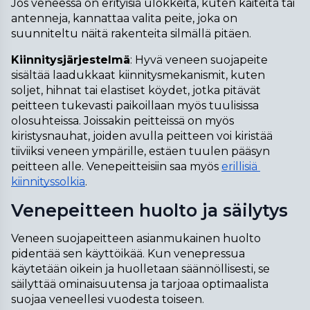
Jos veneessä on erityisiä ulokkeita, kuten kaiteita tai 
antenneja, kannattaa valita peite, joka on 
suunniteltu näitä rakenteita silmällä pitäen.
Kiinnitysjärjestelmä
: Hyvä veneen suojapeite 
sisältää laadukkaat kiinnitysmekanismit, kuten 
soljet, hihnat tai elastiset köydet, jotka pitävät 
peitteen tukevasti paikoillaan myös tuulisissa 
olosuhteissa. Joissakin peitteissä on myös 
kiristysnauhat, joiden avulla peitteen voi kiristää 
tiiviiksi veneen ympärille, estäen tuulen pääsyn 
peitteen alle. Venepeitteisiin saa myös 
erillisiä 
kiinnityssolkia
.
Venepeitteen huolto ja säilytys
Veneen suojapeitteen asianmukainen huolto 
pidentää sen käyttöikää. Kun venepressua 
käytetään oikein ja huolletaan säännöllisesti, se 
säilyttää ominaisuutensa ja tarjoaa optimaalista 
suojaa veneellesi vuodesta toiseen. 