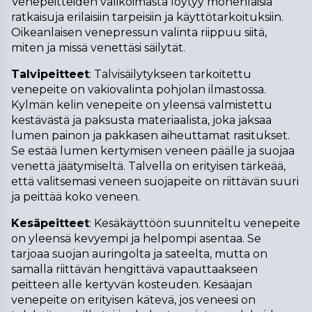
Venepeitteiden valikoimasta löytyy monenlaisia 
ratkaisuja erilaisiin tarpeisiin ja käyttötarkoituksiin. 
Oikeanlaisen venepressun valinta riippuu siitä, 
miten ja missä venettäsi säilytät.
Talvipeitteet
: Talvisäilytykseen tarkoitettu 
venepeite on vakiovalinta pohjolan ilmastossa. 
Kylmän kelin venepeite on yleensä valmistettu 
kestävästä ja paksusta materiaalista, joka jaksaa 
lumen painon ja pakkasen aiheuttamat rasitukset. 
Se estää lumen kertymisen veneen päälle ja suojaa 
venettä jäätymiseltä. Talvella on erityisen tärkeää, 
että valitsemasi veneen suojapeite on riittävän suuri 
ja peittää koko veneen.
Kesäpeitteet
: Kesäkäyttöön suunniteltu venepeite 
on yleensä kevyempi ja helpompi asentaa. Se 
tarjoaa suojan auringolta ja sateelta, mutta on 
samalla riittävän hengittävä vapauttaakseen 
peitteen alle kertyvän kosteuden. Kesäajan 
venepeite on erityisen kätevä, jos veneesi on 