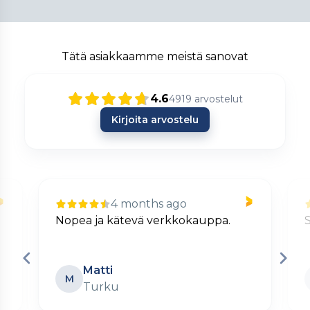
Tätä asiakkaamme meistä sanovat
4.6
4919
arvostelut
Kirjoita arvostelu
4 months ago
Nopea ja kätevä verkkokauppa.
S
Matti
M
Turku