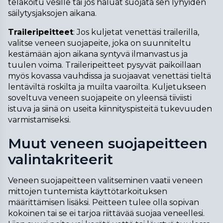
telakoitu vesille tai jos haluat suojata sen lyhyiden 
säilytysjaksojen aikana.
Traileripeitteet
: Jos kuljetat venettäsi trailerilla, 
valitse veneen suojapeite, joka on suunniteltu 
kestämään ajon aikana syntyvä ilmanvastus ja 
tuulen voima. Traileripeitteet pysyvät paikoillaan 
myös kovassa vauhdissa ja suojaavat venettäsi tieltä 
lentäviltä roskilta ja muilta vaaroilta. Kuljetukseen 
soveltuva veneen suojapeite on yleensä tiiviisti 
istuva ja siinä on useita kiinnityspisteitä tukevuuden 
varmistamiseksi.
Muut veneen suojapeitteen
valintakriteerit
Veneen suojapeitteen valitseminen vaatii veneen 
mittojen tuntemista käyttötarkoituksen 
määrittämisen lisäksi. Peitteen tulee olla sopivan 
kokoinen tai se ei tarjoa riittävää suojaa veneellesi. 