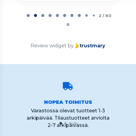
Page
2
2 / 60
of
60
Review widget
by
trustmary
NOPEA TOIMITUS
Varastossa olevat tuotteet 1-3
arkipäivää. Tilaustuotteet arviolta
2-7 arkipäivässä.