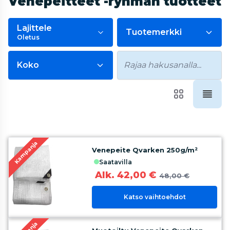
Venepeitteet -ryhmän tuotteet
Lajittele
Tuotemerkki
Oletus
Koko
Kampanja
Venepeite Qvarken 250g/m²
saatavilla
Alk. 42,00 €
48,00 €
Katso vaihtoehdot