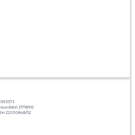
 3593573
esuodatin 21718912
tin 22030848/52