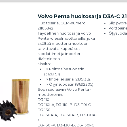
340I-G
D6-380A-G, D6-380I-G, D6-
380D-G
Volvo Penta huoltosarja D3A-C 2
D6-400A-G
D6-440A-G, D6-440I-G, D6-440I-
Huoltosarja, OEM-numero
Siipipyörä
WJ-G
21105842
Polttoaine
D6-480D-G, D6-480I-G, D6-480I-
Täydellinen
huoltosarja Volvo
Öljysuoda
WJ-G
Penta -dieselmoottoreille
, joka
sisältää moottorisi huoltoon
tarvittavat alkuperäiset
suodattimet ja impellerin
tiivisteineen.
Sisältö:
1 × Polttoainesuodatin
(
31261191
)
1 × Impellerisarja (
21951352
)
1 × Öljynsuodatin (
8692305
)
Sopii seuraaviin Volvo Penta -
moottoreihin:
D3-110
D3-110I-A, D3-110I-B, D3-110I-C
D3-130
D3-130A-A, D3-130A-B, D3-130A-
C
D3-130I-A, D3-130I-B, D3-130I-C