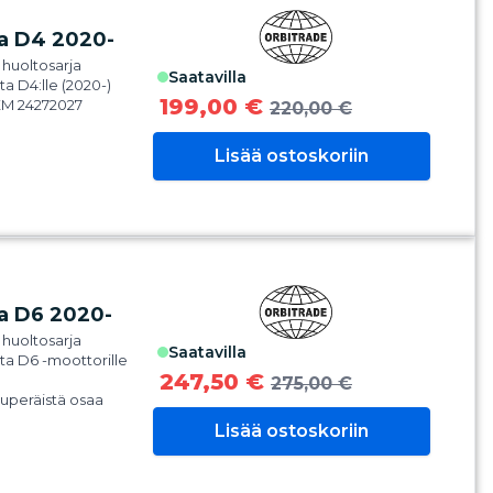
ta D4 2020-
 huoltosarja
saatavilla
a D4:lle (2020-)
199,00 €
EM 24272027
220,00 €
Lisää ostoskoriin
ta D6 2020-
 huoltosarja
saatavilla
ta D6 -moottorille
247,50 €
275,00 €
kuperäistä osaa
Lisää ostoskoriin