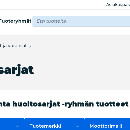
Asiakaspal
Tuoteryhmät
t ja varaosat
sarjat
ta huoltosarjat -ryhmän tuotteet
Tuotemerkki
Moottorimalli