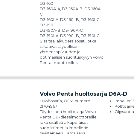
D3-160
D3-160A-A, D3-160A-B, D3-160A-
C
D3-160I-A, D3-160I-B, D3-160I-C
D3-190
D3-190A-B, D3-190A-C
D3-190I-A, D3-190I-B, D3-190I-C
Sisältää:
alkuperäisosat, jotka
takaavat täydellisen
yhteensopivuuden ja
optimaalisen suorituskyvyn Volvo
Penta -moottorillesi.
Volvo Penta huoltosarja D6A-D
Huoltosarja, OEM-numero
Impelleri
21704967
Polttoain
Täydellinen
huoltosarja Volvo
Öljysuoda
Penta D6 -dieselmoottoreille
,
joka sisältää alkuperäiset
suodattimet ja impellerin
tiivisteineen. Tämä sarja