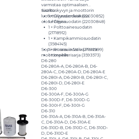
varmistaa optimaalisen
suorituskyvyn ja moottorin
Sisältö:
luotettavuuden kaikissa
1 × Öljynsuodatin (
22030852
)
olosuhteissa.
1 × Öljynsuodatin (
22030848
)
1 × Polttoainesuodatin
(
21718912
)
1 × Kampikammiosuodatin
(
3584145
)
Sopii seuraaviin Volvo Penta -
1 × Ilmansuodatin (
21702999
)
moottoreihin:
1 × Impellerisarja (
3593573
)
D6-280
D6-280A-A, D6-280A-B, D6-
280A-C, D6-280A-D, D6-280A-E
D6-280I-A, D6-280I-B, D6-280I-C,
D6-280I-D, D6-280I-E
D6-300
D6-300A-F, D6-300A-G
D6-300D-F, D6-300D-G
D6-300I-F, D6-300I-G
D6-310
D6-310A-A, D6-310A-B, D6-310A-
C, D6-310A-D, D6-310A-E
D6-310D-B, D6-310D-C, D6-310D-
D, D6-310D-E
D6-310I-A, D6-310I-B, D6-310I-C,