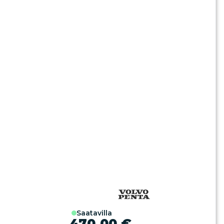
saatavilla
470,00 €