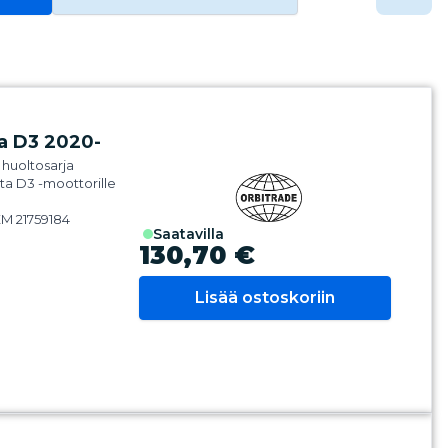
ta D3 2020-
 huoltosarja
ta D3 -moottorille
M 21759184
saatavilla
130,70 €
Lisää ostoskoriin