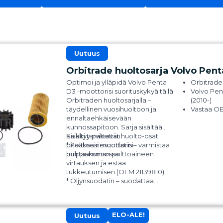
uutuus
Orbitrade huoltosarja Volvo Pen
Optimoi ja ylläpidä Volvo Penta
Orbitrade
D3 -moottorisi suorituskykyä tällä
Volvo Pen
Orbitraden huoltosarjalla –
(2010-)
täydellinen vuosihuoltoon ja
Vastaa OE
ennaltaehkäisevään
kunnossapitoon. Sarja sisältää
kaikki tarvittavat huolto-osat
Sisältyy pakettiin:
pitääksesi moottorisi
* Polttoainesuodatin – varmistaa
huippukunnossa.
puhtaamman polttoaineen
virtauksen ja estää
tukkeutumisen (OEM 21139810)
* Öljynsuodatin – suodattaa
epäpuhtaudet paremman
voitelutehon ja pidemmän
käyttöiän saavuttamiseksi (OEM
ELO-ALE!
uutuus
30788490)