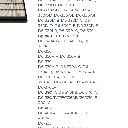
D6-310I-D, D6-310I-E
D6-330
D6-330A-B, D6-330A-C, D6-
330A-D, D6-330A-E, D6-330A-F
D6-330D-B, D6-330D-C, D6-
330D-D, D6-330D-E, D6-330D-F
D6-330I-B, D6-330I-C, D6-330I-
D, D6-330I-E, D6-330I-F
D6-340
D6-340A-G, D6-340D-G, D6-
340I-G
D6-350
D6-350A-A, D6-350A-B
D6-370
D6-370A-B, D6-370A-C, D6-
370A-D, D6-370A-E, D6-370A-F
D6-370D-A, D6-370D-B, D6-
370D-C, D6-370D-D, D6-370D-E,
D6-370D-F
D6-370I-A, D6-370I-B, D6-370I-C,
D6-380
D6-370I-D, D6-370I-E, D6-370I-F
D6-380A-G, D6-380D-G, D6-
380I-G
D6-400
D6-400A-E, D6-400A-F, D6-
400A-G
D6-435