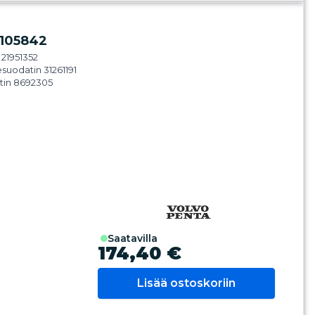
1105842
 21951352
suodatin 31261191
tin 8692305
saatavilla
174,40 €
Lisää ostoskoriin