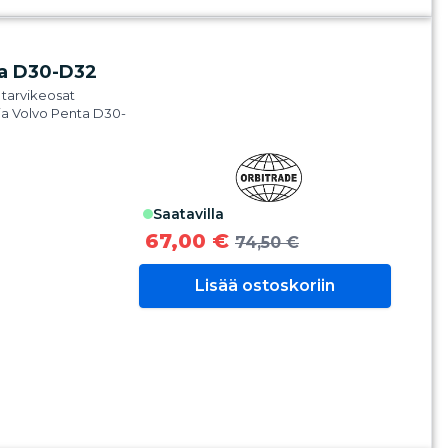
ta D30-D32
 tarvikeosat
ja Volvo Penta D30-
saatavilla
67,00 €
74,50 €
Lisää ostoskoriin