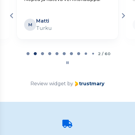
Matti
M
Turku
Page
2
2 / 60
of
60
Review widget
by
trustmary