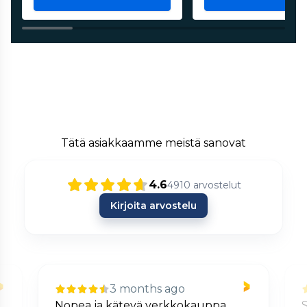
Tätä asiakkaamme meistä sanovat
4.6
4910
arvostelut
Kirjoita arvostelu
3 months ago
Nopea ja kätevä verkkokauppa.
S