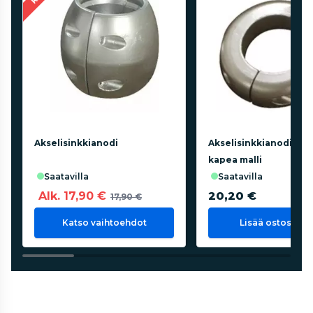
Akselisinkkianodi
Akselisinkkianodi 45
kapea malli
saatavilla
saatavilla
Alk. 17,90 €
20,20 €
17,90 €
Katso vaihtoehdot
Lisää ostoskorii