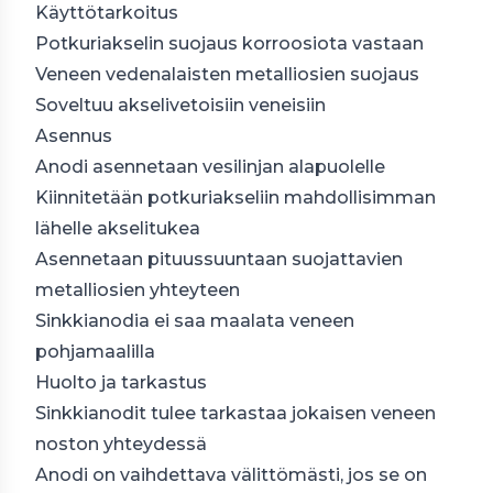
Käyttötarkoitus
Potkuriakselin suojaus korroosiota vastaan
Veneen vedenalaisten metalliosien suojaus
Soveltuu akselivetoisiin veneisiin
Asennus
Anodi asennetaan vesilinjan alapuolelle
Kiinnitetään potkuriakseliin mahdollisimman
lähelle akselitukea
Asennetaan pituussuuntaan suojattavien
metalliosien yhteyteen
Sinkkianodia ei saa maalata veneen
pohjamaalilla
Huolto ja tarkastus
Sinkkianodit tulee tarkastaa jokaisen veneen
noston yhteydessä
Anodi on vaihdettava välittömästi, jos se on