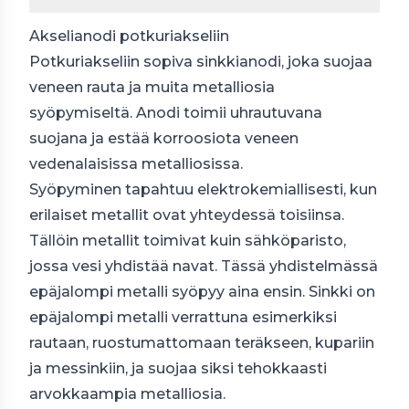
Akselianodi potkuriakseliin
Potkuriakseliin sopiva sinkkianodi, joka suojaa
veneen rauta ja muita metalliosia
syöpymiseltä. Anodi toimii uhrautuvana
suojana ja estää korroosiota veneen
vedenalaisissa metalliosissa.
Syöpyminen tapahtuu elektrokemiallisesti, kun
erilaiset metallit ovat yhteydessä toisiinsa.
Tällöin metallit toimivat kuin sähköparisto,
jossa vesi yhdistää navat. Tässä yhdistelmässä
epäjalompi metalli syöpyy aina ensin. Sinkki on
epäjalompi metalli verrattuna esimerkiksi
rautaan, ruostumattomaan teräkseen, kupariin
ja messinkiin, ja suojaa siksi tehokkaasti
arvokkaampia metalliosia.