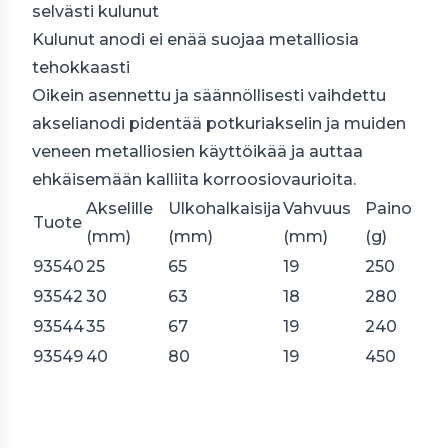
selvästi kulunut
Kulunut anodi ei enää suojaa metalliosia
tehokkaasti
Oikein asennettu ja säännöllisesti vaihdettu
akselianodi pidentää potkuriakselin ja muiden
veneen metalliosien käyttöikää ja auttaa
ehkäisemään kalliita korroosiovaurioita.
Akselille
Ulkohalkaisija
Vahvuus
Paino
Tuote
(mm)
(mm)
(mm)
(g)
93540
25
65
19
250
93542
30
63
18
280
93544
35
67
19
240
93549
40
80
19
450