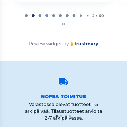
Page
2
2 / 60
of
60
Review widget
by
trustmary
NOPEA TOIMITUS
Varastossa olevat tuotteet 1-3
arkipäivää. Tilaustuotteet arviolta
2-7 arkipäivässä.