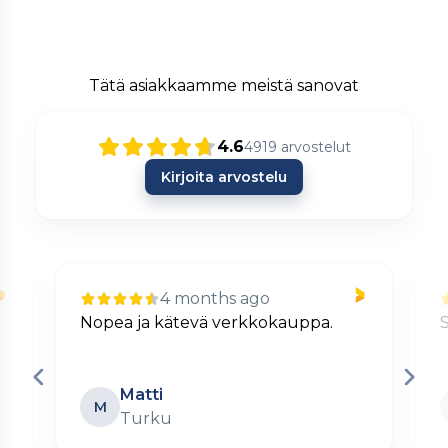
Tätä asiakkaamme meistä sanovat
4.6
4919
arvostelut
Kirjoita arvostelu
4 months ago
Nopea ja kätevä verkkokauppa.
S
Matti
M
Turku