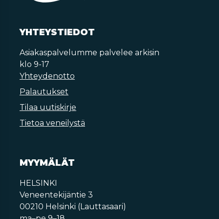
YHTEYSTIEDOT
Asiakaspalvelumme palvelee arkisin
klo 9-17
Yhteydenotto
Palautukset
Tilaa uutiskirje
Tietoa veneilystä
MYYMÄLÄT
HELSINKI
Veneentekijäntie 3
00210 Helsinki (Lauttasaari)
ma–pe 9–18