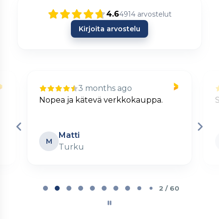
4.6
4914
arvostelut
Kirjoita arvostelu
3 months ago
Nopea ja kätevä verkkokauppa.
S
Matti
M
Turku
Page
2
2 / 60
of
60