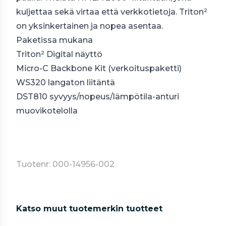
kuljettaa sekä virtaa että verkkotietoja. Triton²
on yksinkertainen ja nopea asentaa.
Paketissa mukana
Triton² Digital näyttö
Micro-C Backbone Kit (verkoituspaketti)
WS320 langaton liitäntä
DST810 syvyys/nopeus/lämpötila-anturi
muovikotelolla
Tuotenr: 000-14956-002
Katso muut tuotemerkin tuotteet