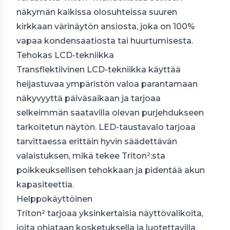
näkymän kaikissa olosuhteissa suuren
kirkkaan värinäytön ansiosta, joka on 100%
vapaa kondensaatiosta tai huurtumisesta.
Tehokas LCD-tekniikka
Transflektiivinen LCD-tekniikka käyttää
heijastuvaa ympäristön valoa parantamaan
näkyvyyttä päiväsaikaan ja tarjoaa
selkeimmän saatavilla olevan purjehdukseen
tarkoitetun näytön. LED-taustavalo tarjoaa
tarvittaessa erittäin hyvin säädettävän
valaistuksen, mikä tekee Triton²:sta
poikkeuksellisen tehokkaan ja pidentää akun
kapasiteettia.
Helppokäyttöinen
Triton² tarjoaa yksinkertaisia näyttövalikoita,
joita ohjataan kosketuksella ja luotettavilla