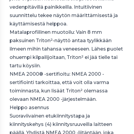
vedenpitävillä painikkeilla. Intuitiivinen
suunnittelu tekee näytön määrittämisestä ja
käyttämisestä helppoa.
Matalaprofiilinen muotoilu: Vain 8 mm
paksuinen Triton²-näyttö antaa tyylikkään
ilmeen mihin tahansa veneeseen. Lähes puolet
ohuempi kilpailijoitaan, Triton² ei jää tielle tai
tartu köysiin.
NMEA 2000® -sertifioitu: NMEA 2000 -
sertifiointi tarkoittaa, että voit olla varma
toiminnasta, kun lisäät Triton² olemassa
olevaan NMEA 2000 -järjestelmään.
Helppo asennus
Suoraviivainen etukiinnitystapa ja
kiinnityskehys (4) kiinnitysruuveilla laitteen
päällä. Yhdistä NMEA 2000 -liitäntään, joka