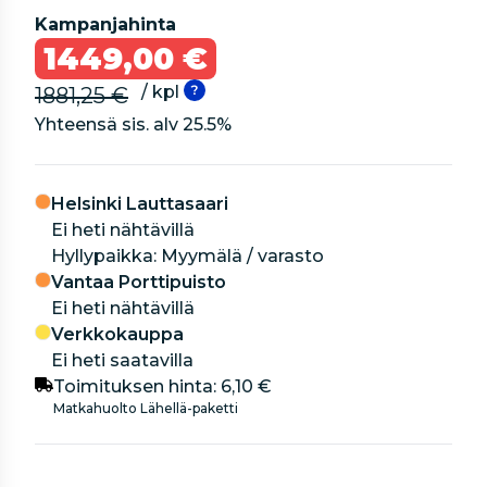
Kampanjahinta
1449,00 €
/ kpl
1881,25 €
Yhteensä sis. alv
25.5
%
Helsinki Lauttasaari
Ei heti nähtävillä
hyllypaikka: Myymälä / varasto
Vantaa Porttipuisto
Ei heti nähtävillä
Verkkokauppa
Ei heti saatavilla
Toimituksen hinta:
6,10 €
Matkahuolto Lähellä-paketti