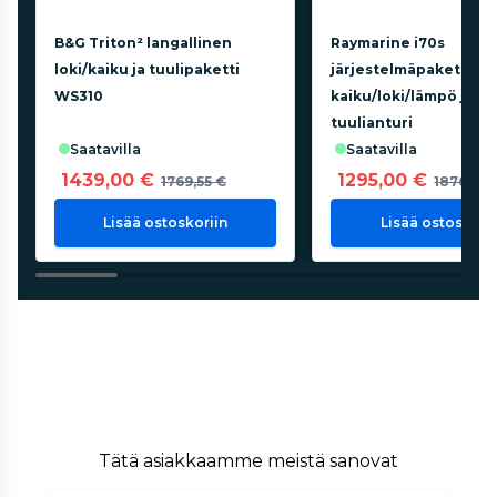
B&G Triton² langallinen
Raymarine i70s
loki/kaiku ja tuulipaketti
järjestelmäpaketti
WS310
kaiku/loki/lämpö ja
tuulianturi
saatavilla
saatavilla
1439,00 €
1295,00 €
1769,55 €
1876,20 
Lisää ostoskoriin
Lisää ostoskorii
Tätä asiakkaamme meistä sanovat