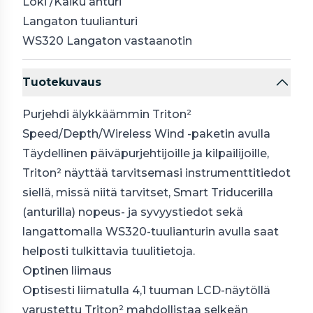
Loki /Kaiku anturi
Langaton tuulianturi
WS320 Langaton vastaanotin
Tuotekuvaus
Purjehdi älykkäämmin Triton²
Speed/Depth/Wireless Wind -paketin avulla
Täydellinen päiväpurjehtijoille ja kilpailijoille,
Triton² näyttää tarvitsemasi instrumenttitiedot
siellä, missä niitä tarvitset, Smart Triducerilla
(anturilla) nopeus- ja syvyystiedot sekä
langattomalla WS320-tuulianturin avulla saat
helposti tulkittavia tuulitietoja.
Optinen liimaus
Optisesti liimatulla 4,1 tuuman LCD-näytöllä
varustettu Triton² mahdollistaa selkeän