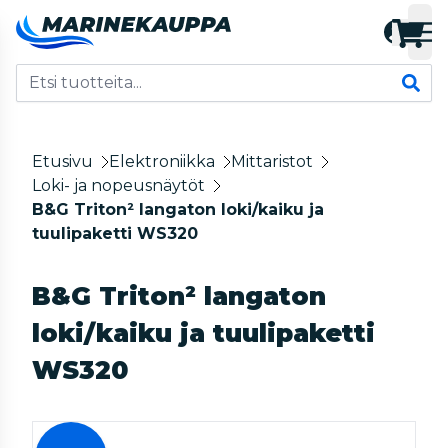
Etusivu
Elektroniikka
Mittaristot
Loki- ja nopeusnäytöt
B&G Triton² langaton loki/kaiku ja
tuulipaketti WS320
B&G Triton² langaton
loki/kaiku ja tuulipaketti
WS320