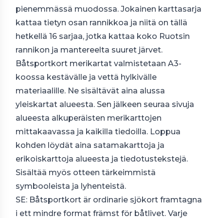
pienemmässä muodossa. Jokainen karttasarja
kattaa tietyn osan rannikkoa ja niitä on tällä
hetkellä 16 sarjaa, jotka kattaa koko Ruotsin
rannikon ja mantereelta suuret järvet.
Båtsportkort merikartat valmistetaan A3-
koossa kestävälle ja vettä hylkivälle
materiaalille. Ne sisältävät aina alussa
yleiskartat alueesta. Sen jälkeen seuraa sivuja
alueesta alkuperäisten merikarttojen
mittakaavassa ja kaikilla tiedoilla. Loppua
kohden löydät aina satamakarttoja ja
erikoiskarttoja alueesta ja tiedotustekstejä.
Sisältää myös otteen tärkeimmistä
symbooleista ja lyhenteistä.
SE: Båtsportkort är ordinarie sjökort framtagna
i ett mindre format främst för båtlivet. Varje