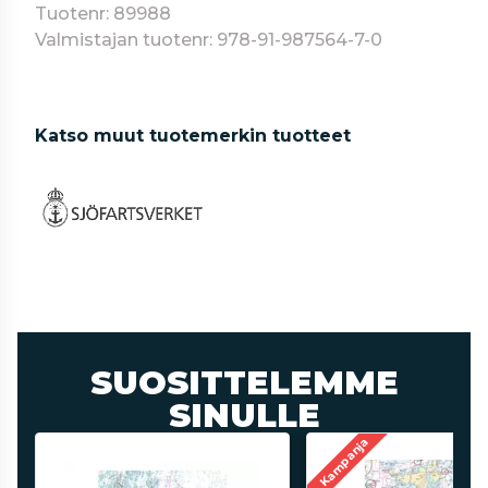
Tuotenr: 89988
Valmistajan tuotenr: 978-91-987564-7-0
Katso muut tuotemerkin tuotteet
SUOSITTELEMME
SINULLE
Kampanja