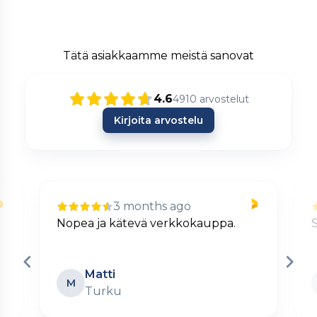
Tätä asiakkaamme meistä sanovat
4.6
4910
arvostelut
Kirjoita arvostelu
3 months ago
Nopea ja kätevä verkkokauppa.
S
Matti
M
Turku