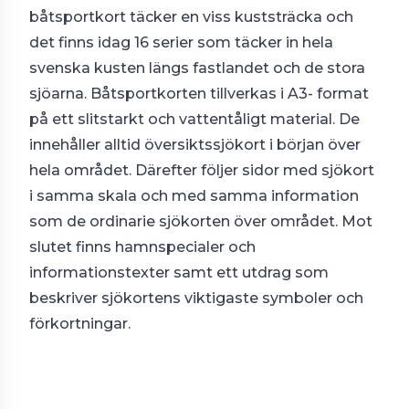
båtsportkort täcker en viss kuststräcka och
det finns idag 16 serier som täcker in hela
svenska kusten längs fastlandet och de stora
sjöarna. Båtsportkorten tillverkas i A3- format
på ett slitstarkt och vattentåligt material. De
innehåller alltid översiktssjökort i början över
hela området. Därefter följer sidor med sjökort
i samma skala och med samma information
som de ordinarie sjökorten över området. Mot
slutet finns hamnspecialer och
informationstexter samt ett utdrag som
beskriver sjökortens viktigaste symboler och
förkortningar.