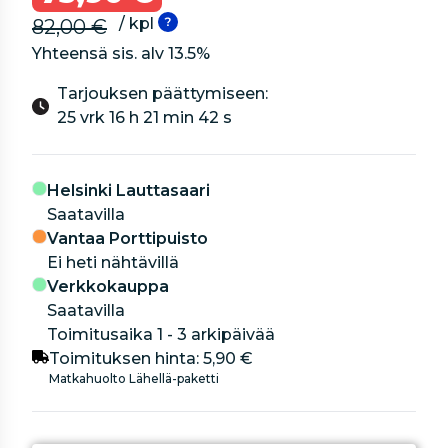
/ kpl
82,00 €
Yhteensä sis. alv
13.5
%
Tarjouksen päättymiseen:
25 vrk 16 h 21 min 41 s
Helsinki Lauttasaari
Saatavilla
Vantaa Porttipuisto
Ei heti nähtävillä
Verkkokauppa
Saatavilla
Toimitusaika 1 - 3 arkipäivää
Toimituksen hinta:
5,90 €
Matkahuolto Lähellä-paketti