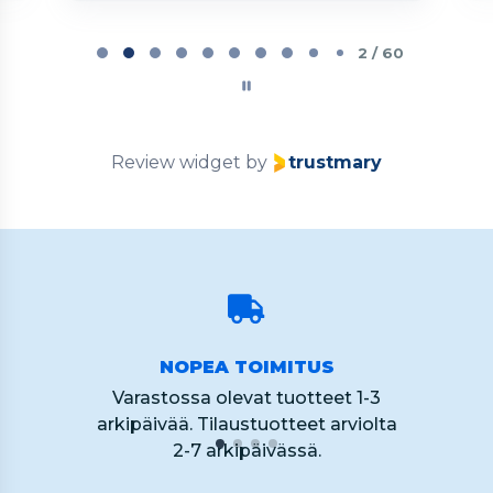
Page
2
2 / 60
of
60
Review widget
by
trustmary
NOPEA TOIMITUS
Varastossa olevat tuotteet 1-3
arkipäivää. Tilaustuotteet arviolta
2-7 arkipäivässä.