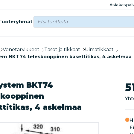
Asiakaspal
Tuoteryhmät
Venetarvikkeet
Tasot ja tikkaat
Uimatikkaat
em BKT74 teleskooppinen kasettitikas, 4 askelmaa
ystem BKT74
5
skooppinen
Yht
ttitikas, 4 askelmaa
H
Ei