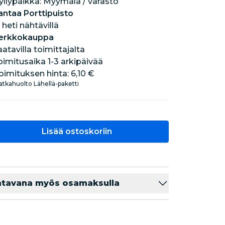
hyllypaikka: Myymälä / varasto
antaa Porttipuisto
 heti nähtävillä
erkkokauppa
aatavilla toimittajalta
oimitusaika 1-3 arkipäivää
oimituksen hinta:
6,10 €
tkahuolto Lähellä-paketti
Lisää ostoskoriin
atavana myös osamaksulla