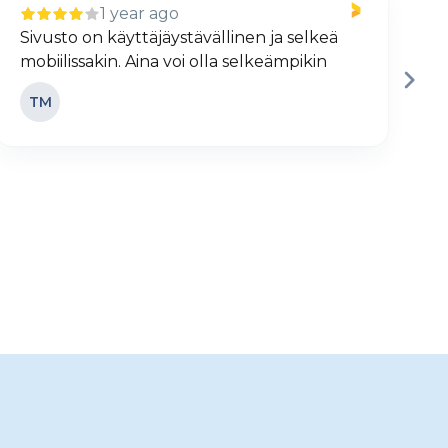
1 year ago
Sivusto on käyttäjäystävällinen ja selkeä
H
mobiilissakin. Aina voi olla selkeämpikin
j
TM