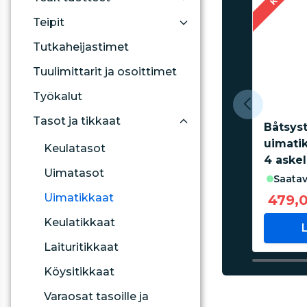
Teipit
Tutkaheijastimet
Tuulimittarit ja osoittimet
Työkalut
Tasot ja tikkaat
Båtsys
uimati
Keulatasot
4 aske
Uimatasot
saatav
Uimatikkaat
479,
Keulatikkaat
Laituritikkaat
Köysitikkaat
Varaosat tasoille ja