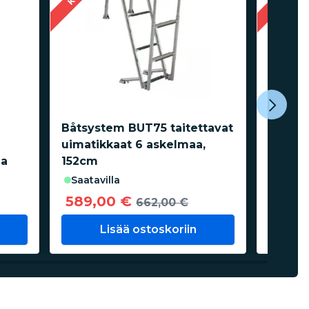
Båtsystem BUT75 taitettavat
Båtsy
uimatikkaat 6 askelmaa,
uimati
aa
152cm
saatavilla
saata
589,00 €
579,
662,00 €
Lisää ostoskoriin