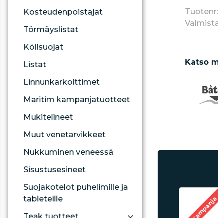
Tuotenr
Kosteudenpoistajat
Valmista
Törmäyslistat
Kölisuojat
Katso m
Listat
Linnunkarkoittimet
Maritim kampanjatuotteet
Mukitelineet
Muut venetarvikkeet
Nukkuminen veneessä
Sisustusesineet
Suojakotelot puhelimille ja
tableteille
Kampanj
Teak tuotteet