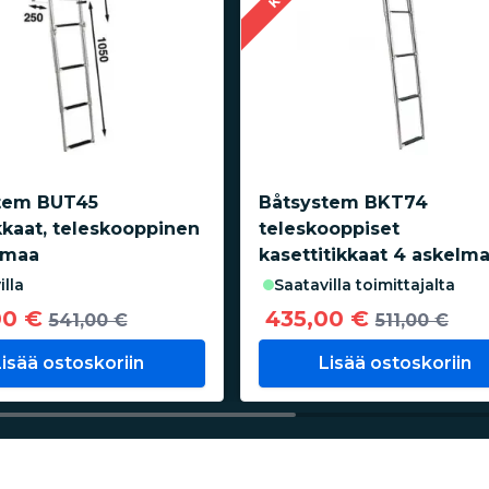
tem BUT45
Båtsystem BKT74
kkaat, teleskooppinen
teleskooppiset
lmaa
kasettitikkaat 4 askelm
illa
saatavilla toimittajalta
00 €
435,00 €
541,00 €
511,00 €
Lisää ostoskoriin
Lisää ostoskoriin