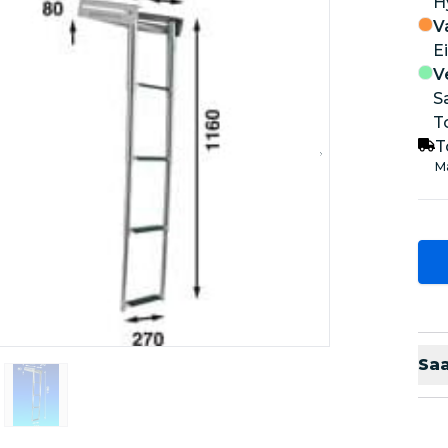
V
Ei
V
S
T
T
Ma
Sa