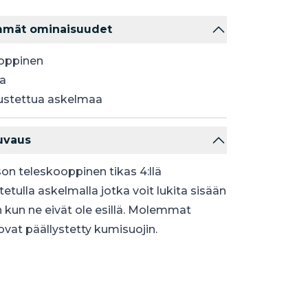
mmät ominaisuudet
oppinen
a
stettua askelmaa
uvaus
n teleskooppinen tikas 4:llä
tulla askelmalla jotka voit lukita sisään
n kun ne eivät ole esillä. Molemmat
ovat päällystetty kumisuojin.