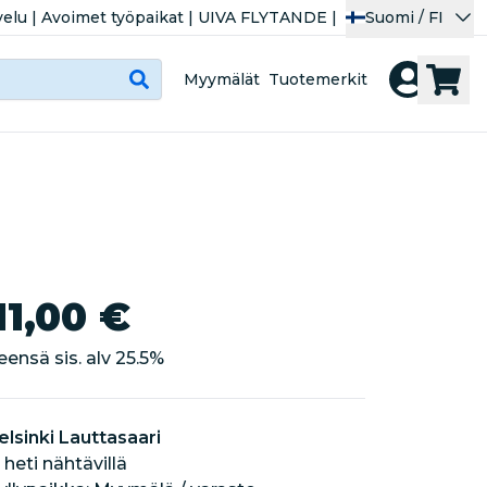
velu
|
Avoimet työpaikat
|
UIVA FLYTANDE
|
Suomi / FI
Myymälät
Tuotemerkit
11,00 €
eensä sis. alv
25.5
%
elsinki Lauttasaari
 heti nähtävillä