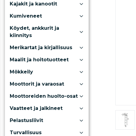
Kajakit ja kanootit
Kumiveneet
Köydet, ankkurit ja
kiinnitys
Merikartat ja kirjallisuus
Maalit ja hoitotuotteet
Mökkeily
Moottorit ja varaosat
Moottoreiden huolto-osat
Vaatteet ja jalkineet
Pelastusliivit
Turvallisuus