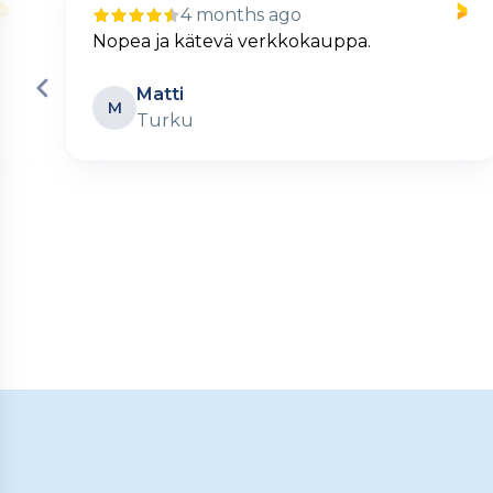
4 months ago
Nopea ja kätevä verkkokauppa.
Matti
M
Turku
Page
2
of
60