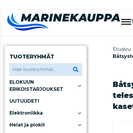
Etusivu
TUOTERYHMÄT
Båtsyst
ELOKUUN
Båts
ERIKOISTARJOUKSET
tele
UUTUUDET!
kase
Elektroniikka
Helat ja plokit