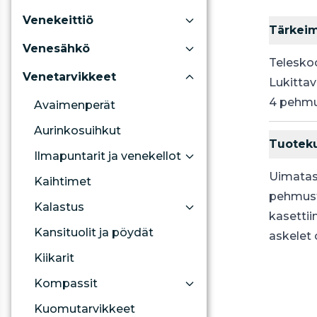
Venekeittiö
Tärkei
Venesähkö
Telesko
Venetarvikkeet
Lukittav
4 pehmu
Avaimenperät
Aurinkosuihkut
Tuotek
Ilmapuntarit ja venekellot
Uimataso
Kaihtimet
pehmuste
Kalastus
kasettii
Kansituolit ja pöydät
askelet 
Kiikarit
Kompassit
Kuomutarvikkeet