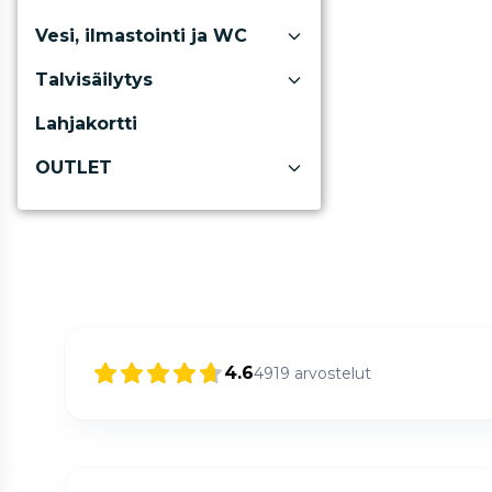
Vesi, ilmastointi ja WC
Talvisäilytys
Lahjakortti
OUTLET
4.6
4919
arvostelut