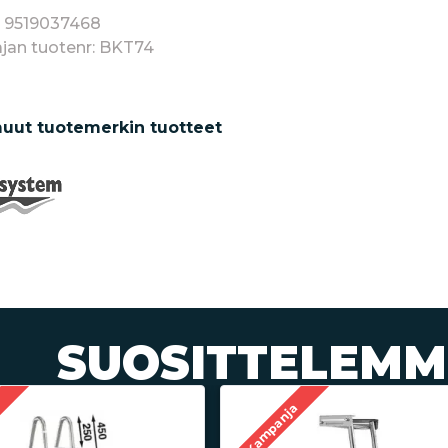
: 9519037468
jan tuotenr: BKT74
uut tuotemerkin tuotteet
SUOSITTELEMM
a
Kampanja