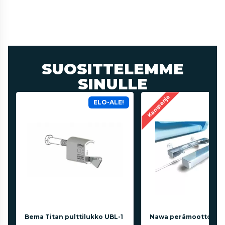
SUOSITTELEMME
SINULLE
Kampanja
ELO-ALE!
Bema Titan pulttilukko UBL-1
Nawa perämoottorilu