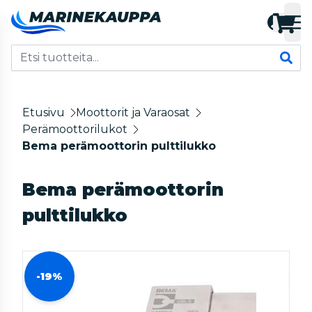
Etusivu
Moottorit ja Varaosat
Perämoottorilukot
Bema perämoottorin pulttilukko
Bema perämoottorin
pulttilukko
-19%
-