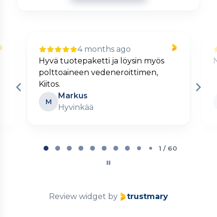
4 months ago
Nopea ja kätevä verkkokauppa.
Matti
M
Turku
Page
2
2 / 60
of
60
Review widget
by
trustmary