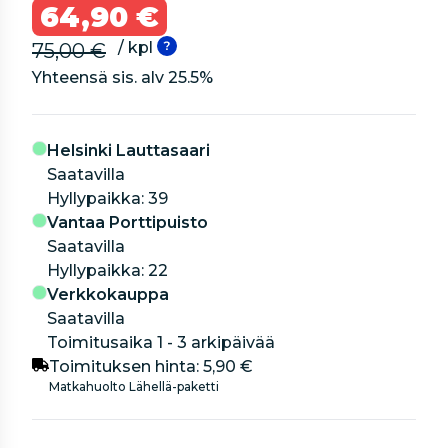
64,90 €
/ kpl
75,00 €
Yhteensä sis. alv
25.5
%
Helsinki Lauttasaari
Saatavilla
hyllypaikka: 39
Vantaa Porttipuisto
Saatavilla
hyllypaikka: 22
Verkkokauppa
Saatavilla
Toimitusaika 1 - 3 arkipäivää
Toimituksen hinta:
5,90 €
Matkahuolto Lähellä-paketti