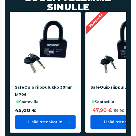
SINULLE
Kampanja
SafeQuip riippulukko 30mm
SafeQuip riippulukko
MP06
saatavilla
saatavilla
45,00 €
47,90 €
59,90 €
Lisää ostoskoriin
Lisää ostoskorii