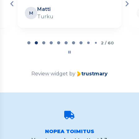
Matti
M
Turku
Page
2
2 / 60
of
60
Review widget
by
trustmary
NOPEA TOIMITUS