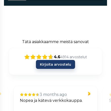
Tätä asiakkaamme meistä sanovat
4.6
4914
arvostelut
Kirjoita arvostelu
3 months ago
Nopea ja kätevä verkkokauppa.
S