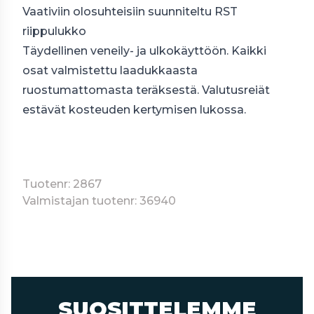
Vaativiin olosuhteisiin suunniteltu
RST
riippulukko
Täydellinen veneily- ja ulkokäyttöön. Kaikki
osat valmistettu laadukkaasta
ruostumattomasta teräksestä. Valutusreiät
estävät kosteuden kertymisen lukossa.
Tuotenr: 2867
Valmistajan tuotenr: 36940
SUOSITTELEMME