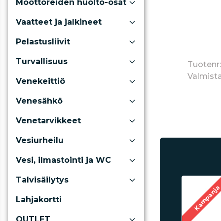
Moottoreiden huolto-osat
Vaatteet ja jalkineet
Pelastusliivit
Turvallisuus
Tuotenr
Valmista
Venekeittiö
Venesähkö
Venetarvikkeet
Vesiurheilu
Vesi, ilmastointi ja WC
Talvisäilytys
Kampanj
Lahjakortti
OUTLET