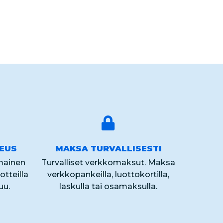
KEUS
MAKSA TURVALLISESTI
lmainen
Turvalliset verkkomaksut. Maksa
otteilla
verkkopankeilla, luottokortilla,
uu.
laskulla tai osamaksulla.