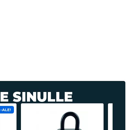
E SINULLE
O-ALE!