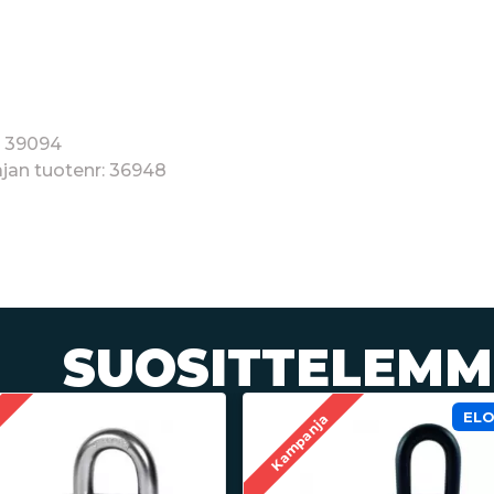
: 39094
jan tuotenr: 36948
SUOSITTELEMM
EL
a
Kampanja