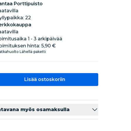
antaa Porttipuisto
aatavilla
hyllypaikka: 22
erkkokauppa
aatavilla
oimitusaika 1 - 3 arkipäivää
oimituksen hinta:
5,90 €
tkahuolto Lähellä-paketti
Lisää ostoskoriin
atavana myös osamaksulla