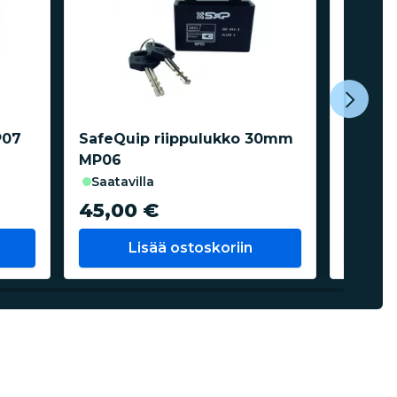
P07
SafeQuip riippulukko 30mm
Seawor
MP06
30mm,
saatavilla
saata
45,00 €
31,8
Lisää ostoskoriin