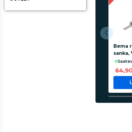
Bema r
sanka,
saatav
64,9