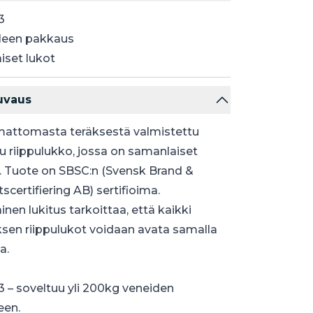
3
leen pakkaus
iset lukot
uvaus
attomasta teräksestä valmistettu
tu riippulukko, jossa on samanlaiset
. Tuote on SBSC:n (Svensk Brand &
scertifiering AB) sertifioima.
nen lukitus tarkoittaa, että kaikki
sen riippulukot voidaan avata samalla
a.
 – soveltuu yli 200kg veneiden
een.