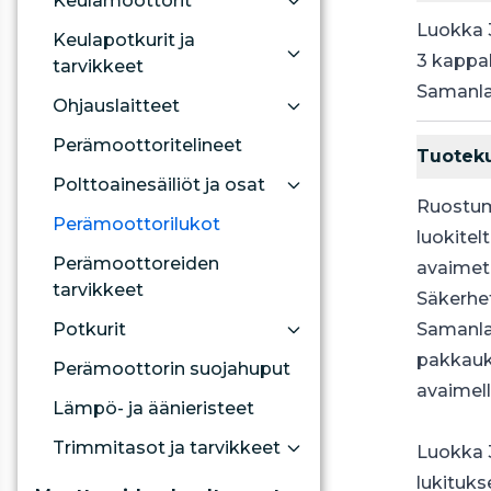
Keulamoottorit
Luokka 
Keulapotkurit ja
3 kappa
tarvikkeet
Samanla
Ohjauslaitteet
Perämoottoritelineet
Tuotek
Polttoainesäiliöt ja osat
Ruostum
Perämoottorilukot
luokitel
Perämoottoreiden
avaimet
tarvikkeet
Säkerhet
Potkurit
Samanlai
pakkauk
Perämoottorin suojahuput
avaimell
Lämpö- ja äänieristeet
Trimmitasot ja tarvikkeet
Luokka 3
lukituks