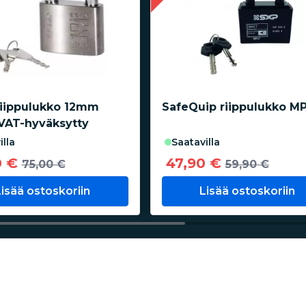
iippulukko 12mm
SafeQuip riippulukko M
 VAT-hyväksytty
illa
saatavilla
0 €
47,90 €
75,00 €
59,90 €
Lisää ostoskoriin
Lisää ostoskoriin