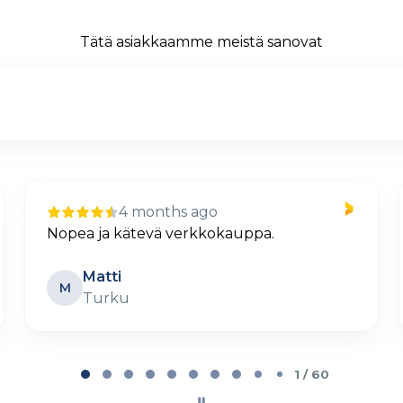
Tätä asiakkaamme meistä sanovat
11 days ago
Selkeä ja helppo tilaus
Petteri Lehtovaara
PL
Parainen
2 / 60