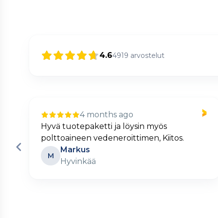
4.6
4919
arvostelut
4 months ago
Nopea ja kätevä verkkokauppa.
Matti
M
Turku
Page
2
of