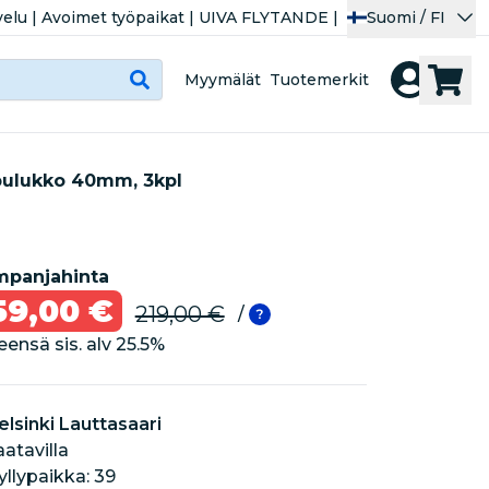
velu
|
Avoimet työpaikat
|
UIVA FLYTANDE
|
Suomi / FI
Myymälät
Tuotemerkit
pulukko 40mm, 3kpl
panjahinta
59,00 €
219,00 €
/
eensä sis. alv
25.5
%
elsinki Lauttasaari
aatavilla
hyllypaikka: 39