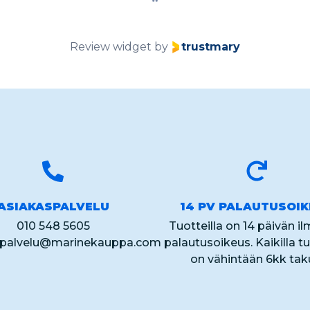
Review widget
by
trustmary
ASIAKASPALVELU
14 PV PALAUTUSOI
010 548 5605
Tuotteilla on 14 päivän i
spalvelu@marinekauppa.com
palautusoikeus. Kaikilla tu
on vähintään 6kk tak