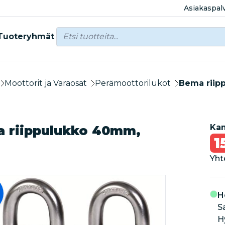
Asiakaspal
Tuoteryhmät
Moottorit ja Varaosat
Perämoottorilukot
Bema riip
Kam
 riippulukko 40mm,
1
Yht
H
S