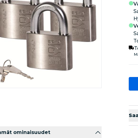
V
S
V
S
T
T
Ma
Sa
mmät ominaisuudet