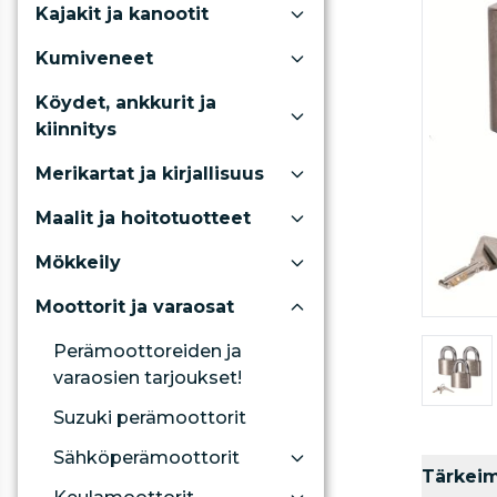
Kajakit ja kanootit
Kumiveneet
Köydet, ankkurit ja
kiinnitys
Merikartat ja kirjallisuus
Maalit ja hoitotuotteet
Mökkeily
Moottorit ja varaosat
Perämoottoreiden ja
varaosien tarjoukset!
Suzuki perämoottorit
Sähköperämoottorit
Tärkei