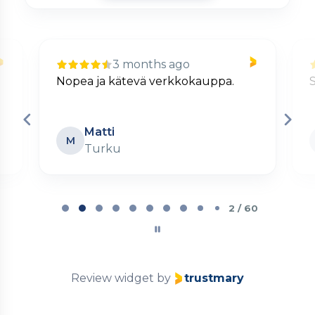
3 months ago
Nopea ja kätevä verkkokauppa.
S
Matti
M
Turku
Page
2
2 / 60
of
60
Review widget
by
trustmary