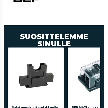
SUOSITTELEMME
SINULLE
Sulakepesä lattasulakkeelle
BEP MAXI sulakepidin