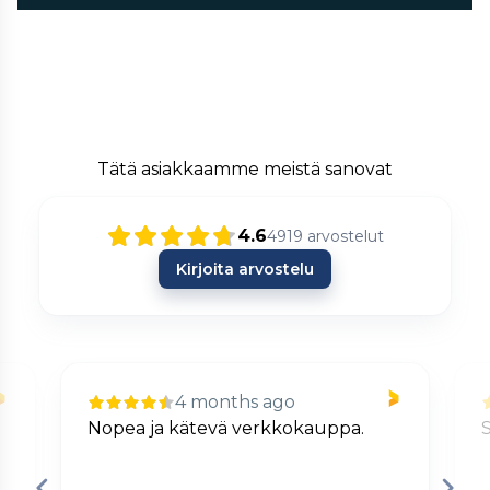
Tätä asiakkaamme meistä sanovat
4.6
4919
arvostelut
Kirjoita arvostelu
4 months ago
Nopea ja kätevä verkkokauppa.
S