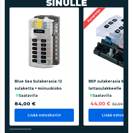
SINULLE
Kampanja
Blue Sea Sulakerasia: 12
BEP sulakerasia 6
sulaketta + miinuskisko
lattasulakkeelle
saatavilla
saatavilla
84,00 €
44,00 €
52,00 €
Lisää ostoskoriin
Lisää ostoskorii