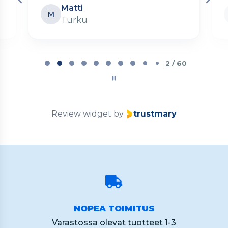
Matti
M
Turku
Page
2
2 / 60
of
60
Review widget
by
trustmary
NOPEA TOIMITUS
Varastossa olevat tuotteet 1-3