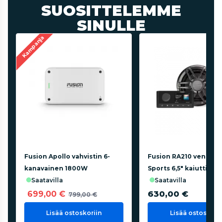
SUOSITTELEMME
SINULLE
Kampanja
Fusion Apollo vahvistin 6-
Fusion RA210 venesoit
kanavainen 1800W
Sports 6,5" kaiuttimet
saatavilla
saatavilla
699,00 €
630,00 €
799,00 €
Lisää ostoskoriin
Lisää ostoskorii