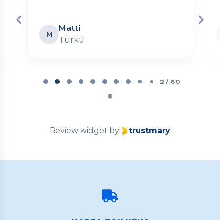
Matti
M
Turku
Page
2
2 / 60
of
60
Review widget
by
trustmary