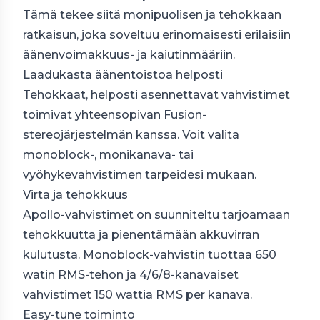
Tämä tekee siitä monipuolisen ja tehokkaan
ratkaisun, joka soveltuu erinomaisesti erilaisiin
äänenvoimakkuus- ja kaiutinmääriin.
Laadukasta äänentoistoa helposti
Tehokkaat, helposti asennettavat vahvistimet
toimivat yhteensopivan Fusion-
stereojärjestelmän kanssa. Voit valita
monoblock-, monikanava- tai
vyöhykevahvistimen tarpeidesi mukaan.
Virta ja tehokkuus
Apollo-vahvistimet on suunniteltu tarjoamaan
tehokkuutta ja pienentämään akkuvirran
kulutusta. Monoblock-vahvistin tuottaa 650
watin RMS-tehon ja 4/6/8-kanavaiset
vahvistimet 150 wattia RMS per kanava.
Easy-tune toiminto