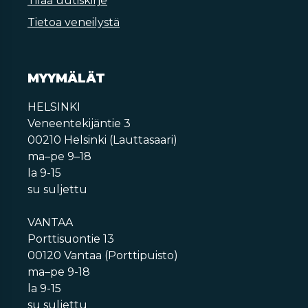
Tilaa uutiskirje
Tietoa veneilystä
MYYMÄLÄT
HELSINKI
Veneentekijäntie 3
00210 Helsinki (Lauttasaari)
ma–pe 9–18
la 9-15
su suljettu
VANTAA
Porttisuontie 13
00120 Vantaa (Porttipuisto)
ma–pe 9-18
la 9-15
su suljettu