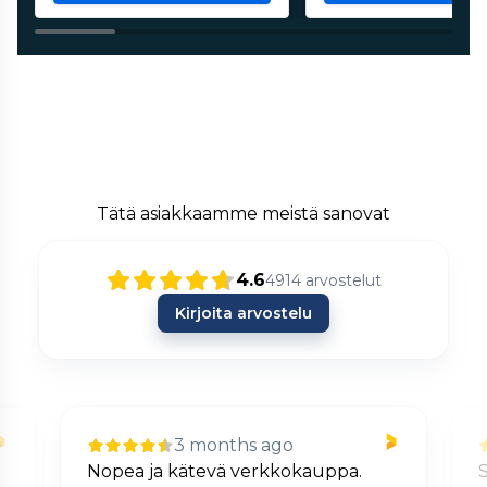
Tätä asiakkaamme meistä sanovat
4.6
4914
arvostelut
Kirjoita arvostelu
3 months ago
Nopea ja kätevä verkkokauppa.
S