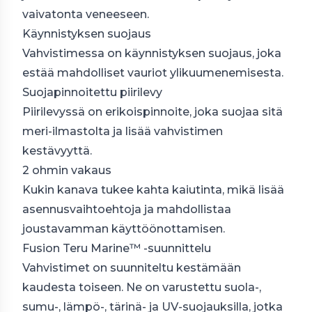
vaivatonta veneeseen.
Käynnistyksen suojaus
Vahvistimessa on käynnistyksen suojaus, joka
estää mahdolliset vauriot ylikuumenemisesta.
Suojapinnoitettu piirilevy
Piirilevyssä on erikoispinnoite, joka suojaa sitä
meri-ilmastolta ja lisää vahvistimen
kestävyyttä.
2 ohmin vakaus
Kukin kanava tukee kahta kaiutinta, mikä lisää
asennusvaihtoehtoja ja mahdollistaa
joustavamman käyttöönottamisen.
Fusion Teru Marine™ -suunnittelu
Vahvistimet on suunniteltu kestämään
kaudesta toiseen. Ne on varustettu suola-,
sumu-, lämpö-, tärinä- ja UV-suojauksilla, jotka