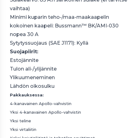
vaihtaa)
Minimi kuparin teho-/maa-maakaapelin
kokoinen kaapeli: Bussmann™ BK/AMI-030
nopea 30 A
Sytytyssuojaus (SAE J1171): Kyllä
Suojapiirit:
Estojännite
Tulon ali-/ylijännite
Ylikuumeneminen
Lähdön oikosulku
Pakkauksessa:
4-kanavainen Apollo-vahvistin
Yksi 4-kanavainen Apollo-vahvistin
Yksi teline
Yksi virtaliitin