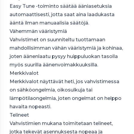
Easy Tune -toiminto säätää ääniasetuksia
automaattisesti, jotta saat aina laadukasta
ääntä ilman manuaalisia säätöjä.
Vähemmän vääristymiä
Vahvistimet on suunniteltu tuottamaan
mahdollisimman vähän vääristymiä ja kohinaa,
joten äänenlaatu pysyy huippuluokan tasolla
myös suurilla äänenvoimakkuuksilla.
Merkkivalot
Merkkivalot näyttävät heti, jos vahvistimessa
on sähköongelmia, oikosulkuja tai
lämpötilaongelmia, joten ongelmat on helppo
havaita nopeasti.
Telineet
Vahvistimien mukana toimitetaan telineet,
jotka tekevät asennuksesta nopeaa ja