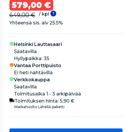
579,00 €
/ kpl
649,00 €
Yhteensä sis. alv
25.5
%
Helsinki Lauttasaari
Saatavilla
hyllypaikka: 35
Vantaa Porttipuisto
Ei heti nähtävillä
Verkkokauppa
Saatavilla
Toimitusaika 1 - 3 arkipäivää
Toimituksen hinta:
5,90 €
Matkahuolto Lähellä-paketti