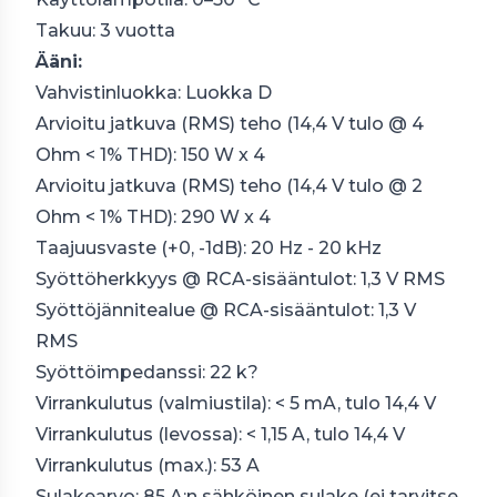
Takuu: 3 vuotta
Ääni:
Vahvistinluokka: Luokka D
Arvioitu jatkuva (RMS) teho (14,4 V tulo @ 4
Ohm < 1% THD): 150 W x 4
Arvioitu jatkuva (RMS) teho (14,4 V tulo @ 2
Ohm < 1% THD): 290 W x 4
Taajuusvaste (+0, -1dB): 20 Hz - 20 kHz
Syöttöherkkyys @ RCA-sisääntulot: 1,3 V RMS
Syöttöjännitealue @ RCA-sisääntulot: 1,3 V
RMS
Syöttöimpedanssi: 22 k?
Virrankulutus (valmiustila): < 5 mA, tulo 14,4 V
Virrankulutus (levossa): < 1,15 A, tulo 14,4 V
Virrankulutus (max.): 53 A
Sulakearvo: 85 A:n sähköinen sulake (ei tarvitse