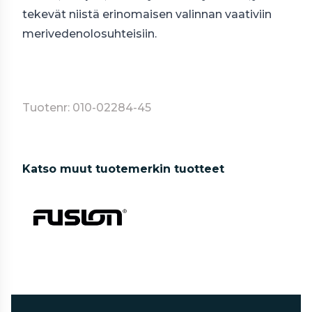
tekevät niistä erinomaisen valinnan vaativiin
merivedenolosuhteisiin.
Tuotenr: 010-02284-45
Katso muut tuotemerkin tuotteet