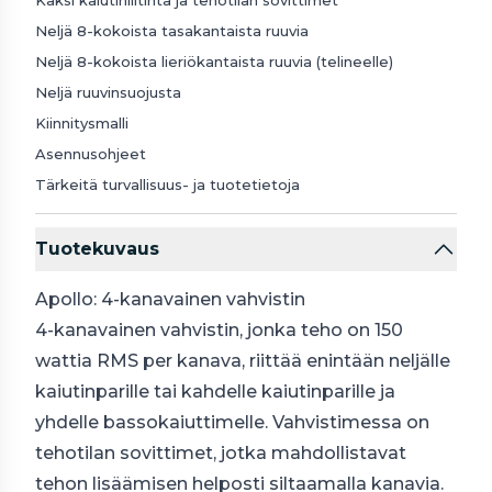
Kaksi kaiutinliitintä ja tehotilan sovittimet
Neljä 8-kokoista tasakantaista ruuvia
Neljä 8-kokoista lieriökantaista ruuvia (telineelle)
Neljä ruuvinsuojusta
Kiinnitysmalli
Asennusohjeet
Tärkeitä turvallisuus- ja tuotetietoja
Tuotekuvaus
Apollo: 4-kanavainen vahvistin
4-kanavainen vahvistin, jonka teho on 150
wattia RMS per kanava, riittää enintään neljälle
kaiutinparille tai kahdelle kaiutinparille ja
yhdelle bassokaiuttimelle. Vahvistimessa on
tehotilan sovittimet, jotka mahdollistavat
tehon lisäämisen helposti siltaamalla kanavia.