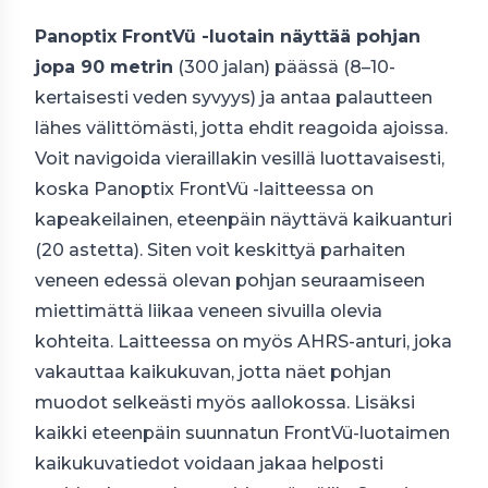
Panoptix FrontVü -luotain näyttää pohjan
jopa 90 metrin
(300 jalan) päässä (8–10-
kertaisesti veden syvyys) ja antaa palautteen
lähes välittömästi, jotta ehdit reagoida ajoissa.
Voit navigoida vieraillakin vesillä luottavaisesti,
koska Panoptix FrontVü -laitteessa on
kapeakeilainen, eteenpäin näyttävä kaikuanturi
(20 astetta). Siten voit keskittyä parhaiten
veneen edessä olevan pohjan seuraamiseen
miettimättä liikaa veneen sivuilla olevia
kohteita. Laitteessa on myös AHRS-anturi, joka
vakauttaa kaikukuvan, jotta näet pohjan
muodot selkeästi myös aallokossa. Lisäksi
kaikki eteenpäin suunnatun FrontVü-luotaimen
kaikukuvatiedot voidaan jakaa helposti