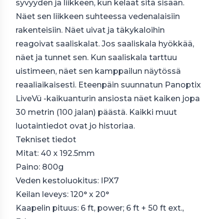
syvyyden ja liikkeen, kun kelaat sitä sisään.
Näet sen liikkeen suhteessa vedenalaisiin
rakenteisiin. Näet uivat ja täkykaloihin
reagoivat saaliskalat. Jos saaliskala hyökkää,
näet ja tunnet sen. Kun saaliskala tarttuu
uistimeen, näet sen kamppailun näytössä
reaaliaikaisesti. Eteenpäin suunnatun Panoptix
LiveVü -kaikuanturin ansiosta näet kaiken jopa
30 metrin (100 jalan) päästä. Kaikki muut
luotaintiedot ovat jo historiaa.
Tekniset tiedot
Mitat: 40 x 192.5mm
Paino: 800g
Veden kestoluokitus: IPX7
Keilan leveys: 120° x 20°
Kaapelin pituus: 6 ft, power; 6 ft + 50 ft ext.,