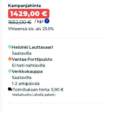
Kampanjahinta
1429,00 €
/ kpl
1652,00 €
Yhteensä sis. alv
25.5
%
Helsinki Lauttasaari
Saatavilla
Vantaa Porttipuisto
Ei heti nähtävillä
Verkkokauppa
Saatavilla
1-2 arkipäivää
Toimituksen hinta:
5,90 €
Matkahuolto Lähellä-paketti