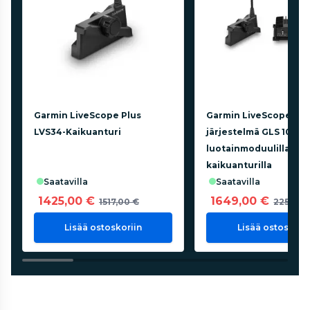
Garmin LiveScope Plus
Garmin LiveScope Plus
LVS34-Kaikuanturi
järjestelmä GLS 10 -
luotainmoduulilla ja L
kaikuanturilla
saatavilla
saatavilla
1425,00 €
1649,00 €
1517,00 €
2259,00
Lisää ostoskoriin
Lisää ostoskorii