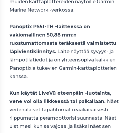
muiden karttaplottereiden näytöille Garmin
Marine Network -verkossa.
Panoptix PS51-TH -laitteessa on
vakiomallinen 50,88 mm:n
ruostumattomasta teräksestä valmistettu
läpivientikiinnitys.
Laite näyttää syvyys- ja
lämpötilatiedot ja on yhteensopiva kaikkien
Panoptixia tukevien Garmin-karttaplotterien
kanssa.
Kun käytät LiveVü eteenpäin -luotainta,
vene voi olla liikkeessä tai paikallaan.
Näet
vedenalaiset tapahtumat reaaliaikaisesti
riippumatta perämoottorisi suunnasta. Näet
uistimesi, kun se vajoaa, ja lisäksi näet sen