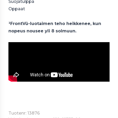
Suojatulppa
Oppaat
¹FrontVü-luotaimen teho heikkenee, kun
nopeus nousee yli 8 solmuun.
Tuotenr: 13876