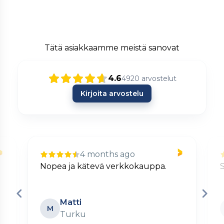
Tätä asiakkaamme meistä sanovat
4.6
4920
arvostelut
Kirjoita arvostelu
4 months ago
Nopea ja kätevä verkkokauppa.
S
Matti
M
Turku