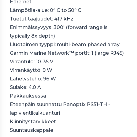
Ethernet
Lämpötila-alue: 0° C to 50° C
Tuetut taajuudet: 417 kHz
Enimmäissyvyys: 300' (forward range is
typically 8x depth)
Lluotaimen tyyppi: multi-beam phased array
Garmin Marine Network™ portit: 1 (large RJ45)
Virrantulo: 10-35 V
Virrankäyttö: 9 W
Lähetysteho: 96 W
Sulake: 4.0 A
Pakkauksessa
Eteenpäin suunnattu Panoptix PS51-TH -
läpivientikaikuanturi
Kiinnitystarvikkeet
Suuntauskappale