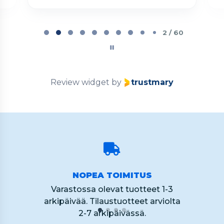
Page
2
2 / 60
of
60
Review widget
by
trustmary
NOPEA TOIMITUS
Varastossa olevat tuotteet 1-3
arkipäivää. Tilaustuotteet arviolta
2-7 arkipäivässä.