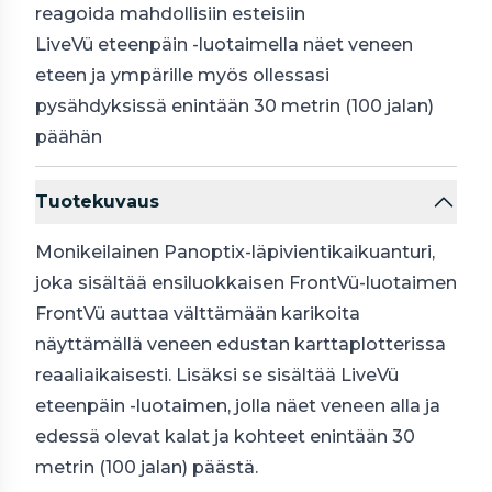
reagoida mahdollisiin esteisiin
LiveVü eteenpäin -luotaimella näet veneen
eteen ja ympärille myös ollessasi
pysähdyksissä enintään 30 metrin (100 jalan)
päähän
Tuotekuvaus
Monikeilainen Panoptix-läpivientikaikuanturi,
joka sisältää ensiluokkaisen FrontVü-luotaimen
FrontVü auttaa välttämään karikoita
näyttämällä veneen edustan karttaplotterissa
reaaliaikaisesti. Lisäksi se sisältää LiveVü
eteenpäin -luotaimen, jolla näet veneen alla ja
edessä olevat kalat ja kohteet enintään 30
metrin (100 jalan) päästä.