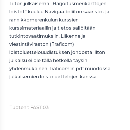
Liiton julkaisema ”Harjoitusmerikarttojen
loistot” kuuluu Navigaatioliiton saaristo- ja
rannikkomerenkulun kurssien
kurssimateriaaliin ja tietosisällöltään
tutkintovaatimuksiin. Liikenne ja
viestintäviraston (Traficom)
loistoluettelouudistuksen johdosta liiton
julkaisu ei ole tällä hetkellä täysin
yhdenmukainen Traficom:in pdf muodossa
julkaisemien loistoluettelojen kanssa.
Tuotenr: FAS1103