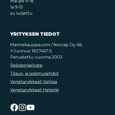
ma–pe 9-18
la 9-15
su suljettu
YRITYKSEN TIEDOT
Marinekauppa.com / Norcap Oy Ab
Y-tunnus: 1827467-5
Perustettu vuonna 2003
Rekisteriseloste
Tilaus- ja sopimusehdot
Venetarvikkeet Vantaa
Venetarvikkeet Helsinki