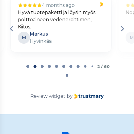
4 months ago
Nopea ja kätevä verkkokauppa.
S
Matti
M
Turku
Page
2
2 / 60
of
60
Review widget
by
trustmary