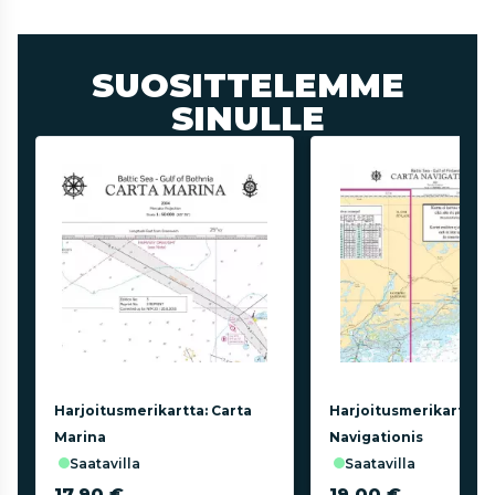
SUOSITTELEMME
SINULLE
Harjoitusmerikartta: Carta
Harjoitusmerikartta: 
Marina
Navigationis
saatavilla
saatavilla
17,90 €
19,00 €