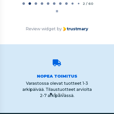
2
2 / 60
of
60
Review widget
by
trustmary
NOPEA TOIMITUS
Varastossa olevat tuotteet 1-3
arkipäivää. Tilaustuotteet arviolta
2-7 arkipäivässä.