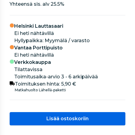
Yhteensä sis. alv
25.5
%
Helsinki Lauttasaari
Ei heti nähtävillä
hyllypaikka: Myymälä / varasto
Vantaa Porttipuisto
Ei heti nähtävillä
Verkkokauppa
Tilattavissa
Toimitusaika-arvio 3 - 6 arkipäivää
Toimituksen hinta:
5,90 €
Matkahuolto Lähellä-paketti
Lisää ostoskoriin