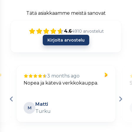
Tätä asiakkaamme meistä sanovat
4.6
4910
arvostelut
Kirjoita arvostelu
3 months ago
Nopea ja kätevä verkkokauppa.
S
Matti
M
Turku
Page