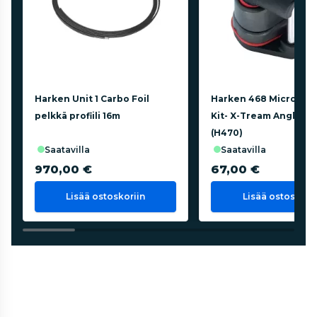
Harken Unit 1 Carbo Foil
Harken 468 Micro Ca
pelkkä profiili 16m
Kit- X-Tream Angle Fa
(H470)
saatavilla
saatavilla
970,00 €
67,00 €
Lisää ostoskoriin
Lisää ostoskorii