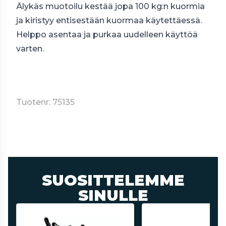
Älykäs muotoilu kestää jopa 100 kg:n kuormia
ja kiristyy entisestään kuormaa käytettäessä.
Helppo asentaa ja purkaa uudelleen käyttöä
varten.
Tuotenr: 75135
SUOSITTELEMME
SINULLE