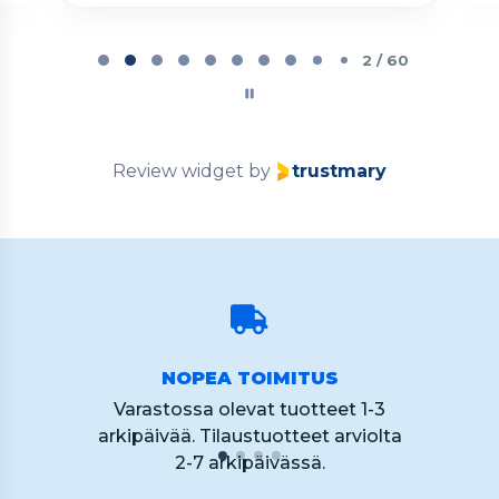
Page
2
2 / 60
of
60
Review widget
by
trustmary
NOPEA TOIMITUS
Varastossa olevat tuotteet 1-3
arkipäivää. Tilaustuotteet arviolta
2-7 arkipäivässä.