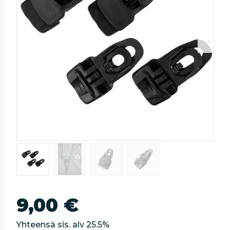
9,00 €
Yhteensä sis. alv
25.5
%