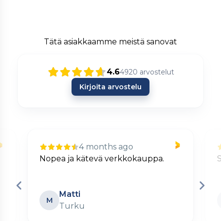
Tätä asiakkaamme meistä sanovat
4.6
4920
arvostelut
Kirjoita arvostelu
4 months ago
Nopea ja kätevä verkkokauppa.
S
Matti
M
Turku